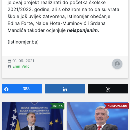
je ovaj projekt realizirati do početka školske
2021/2022. godine, ali s obzirom na to da su vrata
škole još uvijek zatvorena, Istinomjer obećanje
Edina Forte, Naide Hota-Muminović i Srđana
Mandića također ocjenjuje
neispunjenim
.
(Istinomjer.ba)
01. 09. 2021
Emir Velić
Share
383
Share
Tweet
ISTINA
NEISPUNJENO