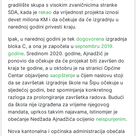
gradilište skupa s visokim zvaničnicima stranke
SDA, kada je
rekao
da vrijednost projekta iznosi
devet miliona KM i da očekuje da će izgradnju u
narednoj godini privesti kraju.
Ipak, u narednoj godini je tek
dogovorena
izgradnja
bloka C, a ona je započela u
septembru 2019.
godine
. Sredinom 2020. godine, Ajnadžić je
ponovio da očekuje da će projekat biti završen do
kraja te godine, a u oktobru je na stranici Općine
Centar objavljeno
saopštenje
u čijem naslovu stoji
da se završetak izgradnje škole na Šipu očekuje u
sljedećoj godini, bez spominjanja konkretnog
razloga za prolongiranje završetka radova. Budući
da škola nije izgrađena za vrijeme njegovog
mandata, uprkos takvim najavama, Istinomjer je
obećanje Nedžada Ajnadžića ocijenio
neispunjenim
.
Nova kantonalna i općinska administracija obećala