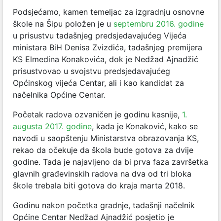
Podsjećamo, kamen temeljac za izgradnju osnovne
škole na Šipu položen je u
septembru 2016. godine
u prisustvu tadašnjeg predsjedavajućeg Vijeća
ministara BiH Denisa Zvizdića, tadašnjeg premijera
KS Elmedina Konakovića, dok je Nedžad Ajnadžić
prisustvovao u svojstvu predsjedavajućeg
Općinskog vijeća Centar, ali i kao kandidat za
načelnika Općine Centar.
Početak radova ozvaničen je godinu kasnije,
1.
augusta 2017. godine
, kada je Konaković, kako se
navodi u saopštenju Ministarstva obrazovanja KS,
rekao da očekuje da škola bude gotova za dvije
godine. Tada je najavljeno da bi prva faza završetka
glavnih građevinskih radova na dva od tri bloka
škole trebala biti gotova do kraja marta 2018.
Godinu nakon početka gradnje, tadašnji načelnik
Općine Centar Nedžad Ajnadžić posjetio je