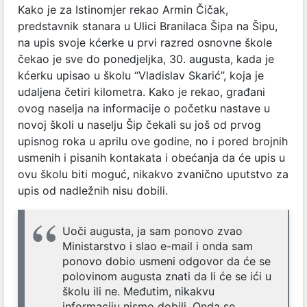
Kako je za Istinomjer rekao Armin Čičak,
predstavnik stanara u Ulici Branilaca Šipa na Šipu,
na upis svoje kćerke u prvi razred osnovne škole
čekao je sve do ponedjeljka, 30. augusta, kada je
kćerku upisao u školu “Vladislav Skarić”, koja je
udaljena četiri kilometra. Kako je rekao, građani
ovog naselja na informacije o početku nastave u
novoj školi u naselju Šip čekali su još od prvog
upisnog roka u aprilu ove godine, no i pored brojnih
usmenih i pisanih kontakata i obećanja da će upis u
ovu školu biti moguć, nikakvo zvanično uputstvo za
upis od nadležnih nisu dobili.
Uoči augusta, ja sam ponovo zvao
Ministarstvo i slao e-mail i onda sam
ponovo dobio usmeni odgovor da će se
polovinom augusta znati da li će se ići u
školu ili ne. Međutim, nikakvu
informaciju nismo dobili. Onda se