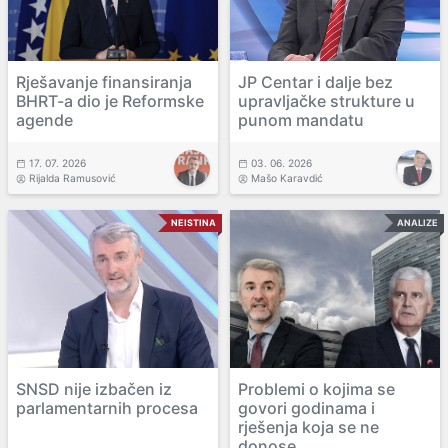
Rješavanje finansiranja
JP Centar i dalje bez
BHRT-a dio je Reformske
upravljačke strukture u
agende
punom mandatu
17. 07. 2026
03. 06. 2026
Rijalda Ramusović
Mašo Karavdić
NEISTINA
ANALIZE
SNSD nije izbačen iz
Problemi o kojima se
parlamentarnih procesa
govori godinama i
rješenja koja se ne
donose