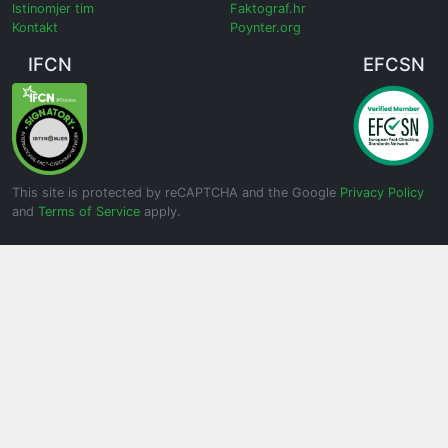
Istinomjer tim
Faktograf.hr
Kontakt
Poynter.org
IFCN
EFCSN
This site is protected by reCAPTCHA and the Google
Privacy Policy
and
Terms of Service
apply.