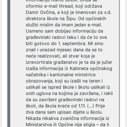
oformio e-mail thread, koji održava
Damir Ovčina, a koji je imenovan za v.d.
direktora škole na Šipu. Od općinskih
službi mislim da imam jedan e-mail.
Usmeno sam dobijao informaciju da
građevinski radovi teku i da će to sve
biti gotovo do 1. septembra. Mi smo
znali i unazad mjesec dana da se to
neće realizovati, ali stvar koja je
izrevortirala građanstvo je ta da je jučer
izašla informacija iz Kabineta općinskog
načelnika i kantonalne ministrice
obrazovanja, koji su izašli na teren i
uslikali se ispred škole i školu uslikali iz
onih uglova na kojima je završena, i rekli
da su završeni građevinski radovi na
školi, da škola kreće od 1.11. (…) Prije
dva dana sam upisao dijete u školu.
Nikada nikakva zvanična informacija iz
Ministarstva ili Općine nije stigla – da li