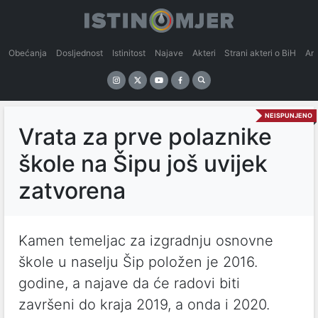
Obećanja
Dosljednost
Istinitost
Najave
Akteri
Strani akteri o BiH
An
NEISPUNJENO
Vrata za prve polaznike
škole na Šipu još uvijek
zatvorena
Kamen temeljac za izgradnju osnovne
škole u naselju Šip položen je 2016.
godine, a najave da će radovi biti
završeni do kraja 2019, a onda i 2020.