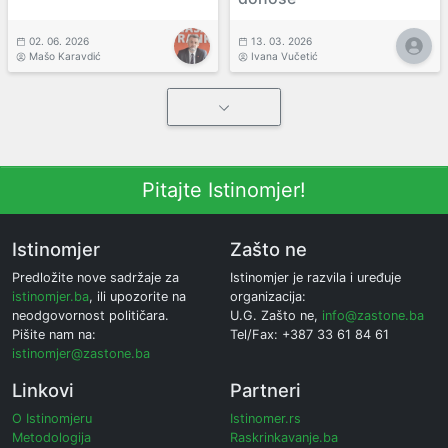
02. 06. 2026
13. 03. 2026
Mašo Karavdić
Ivana Vučetić
Pitajte Istinomjer!
Istinomjer
Zašto ne
Predložite nove sadržaje za
Istinomjer je razvila i uređuje
istinomjer.ba
, ili upozorite na
organizacija:
neodgovornost političara.
U.G. Zašto ne,
info@zastone.ba
Pišite nam na:
Tel/Fax: +387 33 61 84 61
istinomjer@zastone.ba
Linkovi
Partneri
O Istinomjeru
Istinomer.rs
Metodologija
Raskrinkavanje.ba