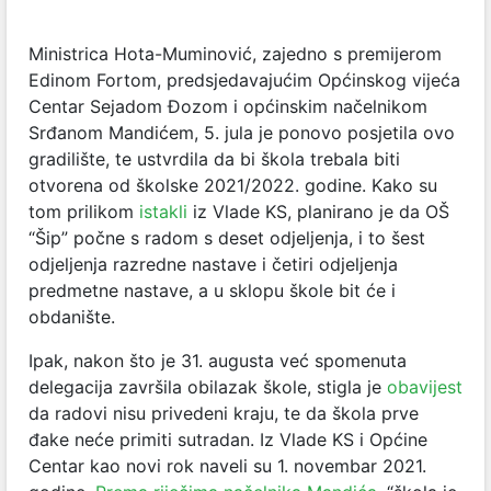
Ministrica Hota-Muminović, zajedno s premijerom
Edinom Fortom, predsjedavajućim Općinskog vijeća
Centar Sejadom Đozom i općinskim načelnikom
Srđanom Mandićem, 5. jula je ponovo posjetila ovo
gradilište, te ustvrdila da bi škola trebala biti
otvorena od školske 2021/2022. godine. Kako su
tom prilikom
istakli
iz Vlade KS, planirano je da OŠ
“Šip” počne s radom s deset odjeljenja, i to šest
odjeljenja razredne nastave i četiri odjeljenja
predmetne nastave, a u sklopu škole bit će i
obdanište.
Ipak, nakon što je 31. augusta već spomenuta
delegacija završila obilazak škole, stigla je
obavijest
da radovi nisu privedeni kraju, te da škola prve
đake neće primiti sutradan. Iz Vlade KS i Općine
Centar kao novi rok naveli su 1. novembar 2021.