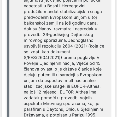
sigurnosti je, usljed pojačanih političkih
napetosti u Bosni i Hercegovini,
produžilo mandat stabilizacijskih snaga
predvođenih Evropskom unijom u toj
balkanskoj zemlji na još godinu dana,
dok su članovi razmatrali napredak u
provedbi 26-godišnjeg Dejtonskog
mirovnog sporazuma. Jednoglasno
usvojivši rezoluciju 2604 (2021) (koja će
se izdati kao dokument
S/RES/2604(2021)) prema poglavlju VII
Povelje Ujedinjenih nacija, Vijeće od 15
članova ovlastilo je države članice koje
djeluju putem ili u saradnji s Evropskom
unijom da uspostavi multinacionalne
stabilizacijske snage, ili EUFOR-Althea,
na još 12 mjeseci. EUFOR-Althea ima
zadatak pomoći u provedbi vojnih
aspekata Mirovnog sporazuma, koji je
parafiran u Daytonu, Ohio, u Sjedinjenim
Državama, a potpisan u Parizu 1995.