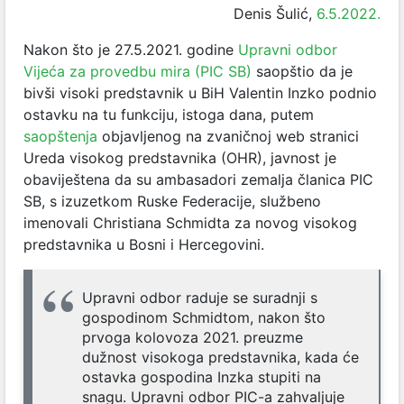
Denis Šulić,
6.5.2022.
Nakon što je 27.5.2021. godine
Upravni odbor
Vijeća za provedbu mira (PIC SB)
saopštio da je
bivši visoki predstavnik u BiH Valentin Inzko podnio
ostavku na tu funkciju, istoga dana, putem
saopštenja
objavljenog na zvaničnoj web stranici
Ureda visokog predstavnika (OHR), javnost je
obaviještena da su ambasadori zemalja članica PIC
SB, s izuzetkom Ruske Federacije, službeno
imenovali Christiana Schmidta za novog visokog
predstavnika u Bosni i Hercegovini.
Upravni odbor raduje se suradnji s
gospodinom Schmidtom, nakon što
prvoga kolovoza 2021. preuzme
dužnost visokoga predstavnika, kada će
ostavka gospodina Inzka stupiti na
snagu. Upravni odbor PIC-a zahvaljuje