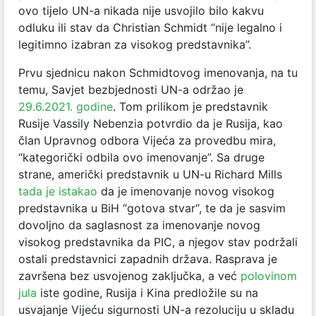
ovo tijelo UN-a nikada nije usvojilo bilo kakvu
odluku ili stav da Christian Schmidt “nije legalno i
legitimno izabran za visokog predstavnika”.
Prvu sjednicu nakon Schmidtovog imenovanja, na tu
temu, Savjet bezbjednosti UN-a održao je
29.6.2021. godine
. Tom prilikom je predstavnik
Rusije Vassily Nebenzia potvrdio da je Rusija, kao
član Upravnog odbora Vijeća za provedbu mira,
“kategorički odbila ovo imenovanje”. Sa druge
strane, američki predstavnik u UN-u Richard Mills
tada je istakao
da je imenovanje novog visokog
predstavnika u BiH “gotova stvar“, te da je sasvim
dovoljno da saglasnost za imenovanje novog
visokog predstavnika da PIC, a njegov stav podržali
ostali predstavnici zapadnih država. Rasprava je
završena bez usvojenog zaključka, a već
polovinom
jula
iste godine, Rusija i Kina predložile su na
usvajanje Vijeću sigurnosti UN-a rezoluciju u skladu