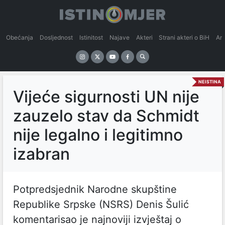
Obećanja
Dosljednost
Istinitost
Najave
Akteri
Strani akteri o BiH
An
NEISTINA
Vijeće sigurnosti UN nije
zauzelo stav da Schmidt
nije legalno i legitimno
izabran
Potpredsjednik Narodne skupštine
Republike Srpske (NSRS) Denis Šulić
komentarisao je najnoviji izvještaj o