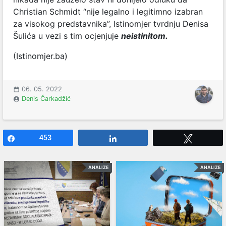
Christian Schmidt “nije legalno i legitimno izabran
za visokog predstavnika”, Istinomjer tvrdnju Denisa
Šulića u vezi s tim ocjenjuje
neistinitom.
(Istinomjer.ba)
06. 05. 2022
Denis Čarkadžić
Share
453
Share
Tweet
ANALIZE
ANALIZE