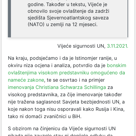
godine. Također u tekstu, Vijeće je
obnovilo svoje ovlaštenje da zadrži
sjedišta Sjevernoatlantskog saveza
(NATO) u zemlji na 12 mjeseci.
Vijeće sigurnosti UN,
3.11.2021.
Na kraju, podsjećamo i da je Istinomjer ranije, u
okviru niza ocjena i analiza, potvrdio da je
bonskim
ovlaštenjima visokom predstavniku omogućeno da
nameće zakone
, te se osvrtao i na primjer
imenovanja Christiana Schwarza Schillinga
za
visokog predstavnika, za čije imenovanje također
nije tražena saglasnost Savjeta bezbjednosti UN, a
koje nakon toga nisu osporavali kako Rusija i Kina,
tako ni domaći zvaničnici u BiH.
S obzirom na činjenicu da Vijeće sigurnosti UN
nikada nije zauzelo stav ni donijelo odluku da