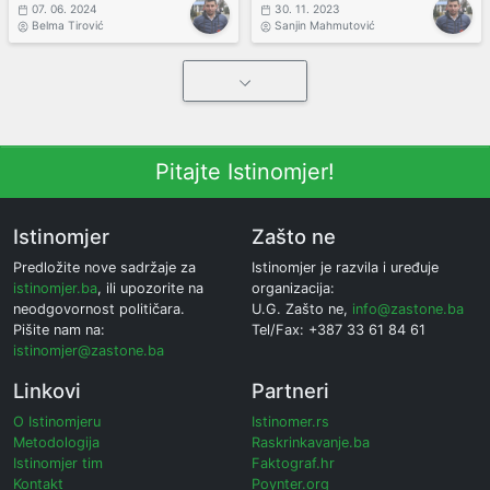
07. 06. 2024
30. 11. 2023
Belma Tirović
Sanjin Mahmutović
Pitajte Istinomjer!
Istinomjer
Zašto ne
Predložite nove sadržaje za
Istinomjer je razvila i uređuje
istinomjer.ba
, ili upozorite na
organizacija:
neodgovornost političara.
U.G. Zašto ne,
info@zastone.ba
Pišite nam na:
Tel/Fax: +387 33 61 84 61
istinomjer@zastone.ba
Linkovi
Partneri
O Istinomjeru
Istinomer.rs
Metodologija
Raskrinkavanje.ba
Istinomjer tim
Faktograf.hr
Kontakt
Poynter.org