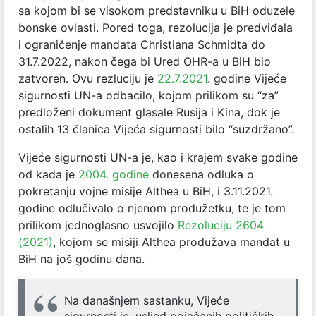
sa kojom bi se visokom predstavniku u BiH oduzele
bonske ovlasti. Pored toga, rezolucija je predviđala
i ograničenje mandata Christiana Schmidta do
31.7.2022, nakon čega bi Ured OHR-a u BiH bio
zatvoren. Ovu rezluciju je
22.7.2021
. godine Vijeće
sigurnosti UN-a odbacilo, kojom prilikom su “za”
predloženi dokument glasale Rusija i Kina, dok je
ostalih 13 članica Vijeća sigurnosti bilo “suzdržano”.
Vijeće sigurnosti UN-a je, kao i krajem svake godine
od kada je
2004. godine
donesena odluka o
pokretanju vojne misije Althea u BiH, i 3.11.2021.
godine odlučivalo o njenom produžetku, te je tom
prilikom jednoglasno usvojilo
Rezoluciju 2604
(2021)
, kojom se misiji Althea produžava mandat u
BiH na još godinu dana.
Na današnjem sastanku, Vijeće