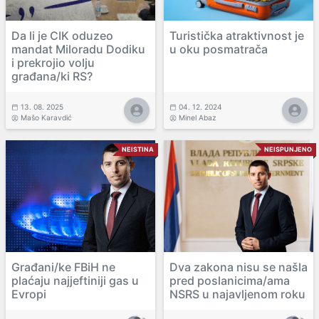
Da li je CIK oduzeo
Turistička atraktivnost je
mandat Miloradu Dodiku
u oku posmatrača
i prekrojio volju
građana/ki RS?
13. 08. 2025
04. 12. 2024
Mašo Karavdić
Minel Abaz
NEISTINA
NEISPUNJENO
Građani/ke FBiH ne
Dva zakona nisu se našla
plaćaju najjeftiniji gas u
pred poslanicima/ama
Evropi
NSRS u najavljenom roku