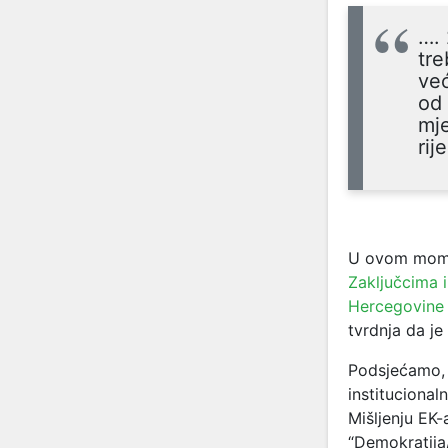
…. 
tre
već
od 
mje
rij
U ovom momen
Zaključcima 
Hercegovine 
tvrdnja da je
Podsjećamo, 
institucional
Mišljenju EK-a
“Demokratija/