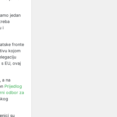
 samo jedan
treba
 i
atske fronte
tivu kojom
legaciju
 s EU, ovaj
, a na
jen
Prijedlog
rni odbor za
skog
nici su