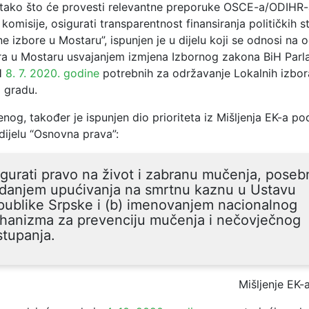
tako što će provesti relevantne preporuke OSCE-a/ODIHR-
komisije, osigurati transparentnost finansiranja političkih s
ne izbore u Mostaru”, ispunjen je u dijelu koji se odnosi na 
ora u Mostaru usvajanjem izmjena Izbornog zakona BiH Par
H
8. 7. 2020. godine
potrebnih za održavanje Lokalnih izbor
 gradu.
og, također je ispunjen dio prioriteta iz Mišljenja EK-a p
dijelu “Osnovna prava”:
gurati pravo na život i zabranu mučenja, poseb
idanjem upućivanja na smrtnu kaznu u Ustavu
publike Srpske i (b) imenovanjem nacionalnog
hanizma za prevenciju mučenja i nečovječnog
tupanja.
Mišljenje EK-