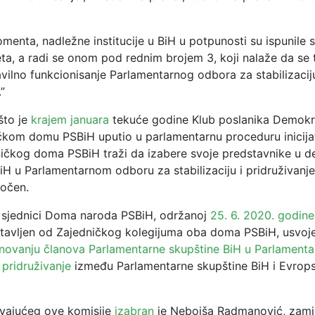
enta, nadležne institucije u BiH u potpunosti su ispunile
eta, a radi se onom pod rednim brojem 3, koji nalaže da se 
avilno funkcionisanje Parlamentarnog odbora za stabilizaciju
”
što je
krajem januara
tekuće godine Klub poslanika Demokr
čkom domu PSBiH uputio u parlamentarnu proceduru inicija
ičkog doma PSBiH traži da izabere svoje predstavnike u de
H u Parlamentarnom odboru za stabilizaciju i pridruživanje
kočen.
. sjednici Doma naroda PSBiH, održanoj
25. 6. 2020. godine
stavljen od Zajedničkog kolegijuma oba doma PSBiH, usvo
novanju članova Parlamentarne skupštine BiH u Parlamenta
i pridruživanje
između Parlamentarne skupštine BiH i Evrop
vajućeg ove komisije
izabran
je Nebojša Radmanović, zamje