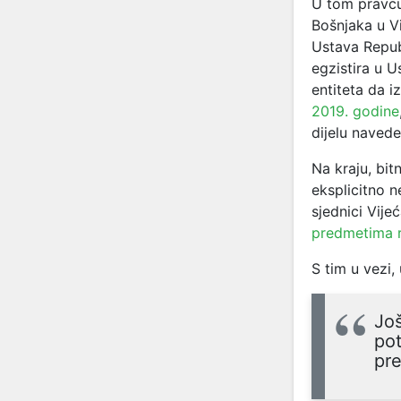
U tom pravc
Bošnjaka u Vi
Ustava Repub
egzistira u U
entiteta da 
2019. godine
dijelu naveden
Na kraju, bitn
eksplicitno n
sjednici Vije
predmetima r
S tim u vezi, 
Još
pot
pre