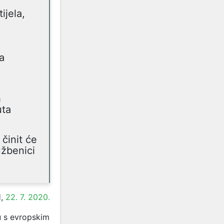
ijela,
a
h
uta
činit će
užbenici
H,
22. 7. 2020.
du s evropskim