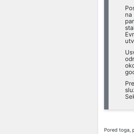
Pos
na 
par
sta
Evr
ut
Us
odr
oko
god
Pre
slu
Sek
Pored toga, p