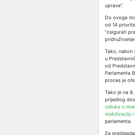
uprave”.
Do ovoga mom
od 14 priorit
“osigurati pr
pridruživanje.
Tako, nakon 
u Predstavni
od Predstavn
Parlamenta Bi
proces je ot
Tako je na 8
prijedlog do
odluke o ime
stabilizaciju 
parlamenta.
Za predsjeda