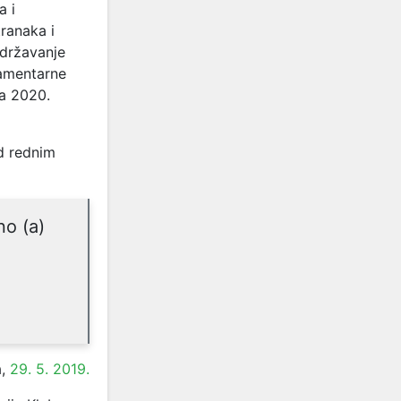
a i
tranaka i
održavanje
lamentarne
a 2020.
od rednim
no (a)
a,
29. 5. 2019.