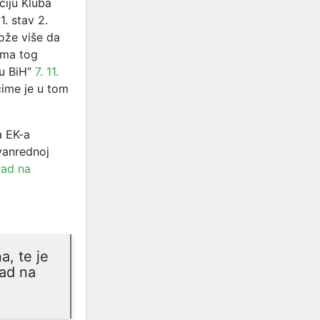
ciju Kluba
. stav 2.
ože više da
jama tog
ku BiH”
7. 11.
čime je u tom
a EK-a
 vanrednoj
rad na
a, te je
rad na