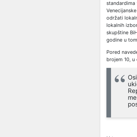
standardima 
Venecijanske 
održati lokal
lokalnih izb
skupštine Bi
godine u tom
Pored naveden
brojem 10, u 
Osi
uk
Re
me
pos