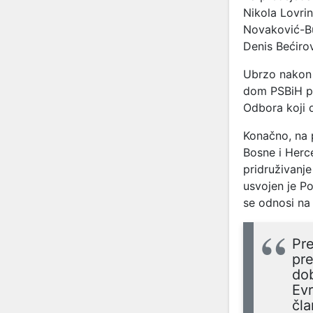
Nikola Lovrin
Novaković-Bur
Denis Bećiro
Ubrzo nakon 
dom PSBiH po
Odbora koji 
Konačno, na 
Bosne i Herc
pridruživanj
usvojen je Po
se odnosi na 
Pre
pre
dob
Evr
čla