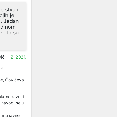
e stvari
ojih je
i. Jedan
 sedmom
e. To su
ić,
1. 2. 2021.
 u
 i
ine, Čovićeva
akonodavni i
, navodi se u
orma javne