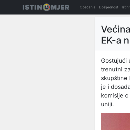
Obećanja
Dosljednost
Istin
Većina 
EK-a ni
Gostujući
trenutni 
skupštine
je i dosada
komisije o
uniji.