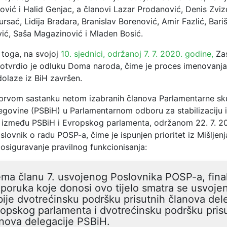
ović i Halid Genjac, a članovi Lazar Prodanović, Denis Zviz
sać, Lidija Bradara, Branislav Borenović, Amir Fazlić, Bari
vić, Saša Magazinović i Mladen Bosić.
toga, na svojoj
10. sjednici, održanoj 7. 7. 2020. godine,
Zas
tvrdio je odluku Doma naroda, čime je proces imenovanja
dolaze iz BiH završen.
prvom sastanku netom izabranih članova Parlamentarne sk
egovine (PSBiH) u Parlamentarnom odboru za stabilizaciju i
e između PSBiH i Evropskog parlamenta, održanom 22. 7. 2
slovnik o radu POSP-a, čime je ispunjen prioritet iz Mišljenj
osiguravanje pravilnog funkcionisanja:
ma članu 7. usvojenog Poslovnika POSP-a, final
poruka koje donosi ovo tijelo smatra se usvoje
ije dvotrećinsku podršku prisutnih članova del
opskog parlamenta i dvotrećinsku podršku pris
nova delegacije PSBiH.