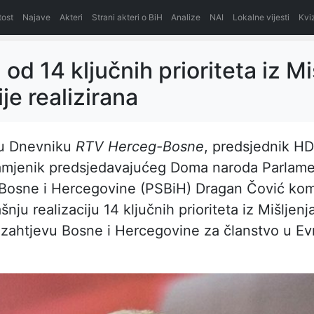
itost
Najave
Akteri
Strani akteri o BiH
Analize
NAI
Lokalne vijesti
Kvi
od 14 ključnih prioriteta iz Mi
je realizirana
 u Dnevniku
RTV Herceg-Bosne
, predsjednik HD
zamjenik predsjedavajućeg Doma naroda Parlam
 Bosne i Hercegovine (PSBiH) Dragan Čović kom
šnju realizaciju 14 ključnih prioriteta iz Mišljen
 zahtjevu Bosne i Hercegovine za članstvo u Ev