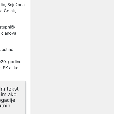
dić, Snježana
ša Čolak,
tupnički
 članova
upštine
020. godine,
a EK-a, koji
ni tekst
nim ako
egacije
utnih