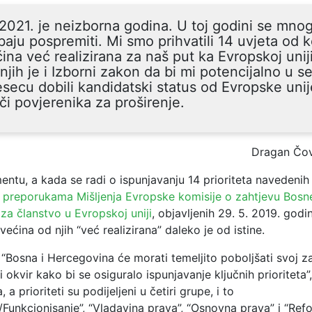
2021. je neizborna godina. U toj godini se mnog
baju pospremiti. Mi smo prihvatili 14 uvjeta od k
ina već realizirana za naš put ka Evropskoj unij
njih je i Izborni zakon da bi mi potencijalno u
secu dobili kandidatski status od Evropske unij
eči povjerenika za proširenje.
Dragan Čov
tu, a kada se radi o ispunjavanju 14 prioriteta navedenih
i preporukama Mišljenja Evropske komisije o zahtjevu Bosne
za članstvo u Evropskoj uniji
, objavljenih 29. 5. 2019. god
 većina od njih “već realizirana” daleko je od istine.
“Bosna i Hercegovina će morati temeljito poboljšati svoj z
ni okvir kako bi se osiguralo ispunjavanje ključnih prioriteta”
, a prioriteti su podijeljeni u četiri grupe, i to
Funkcionisanje”, “Vladavina prava”, “Osnovna prava” i “Ref