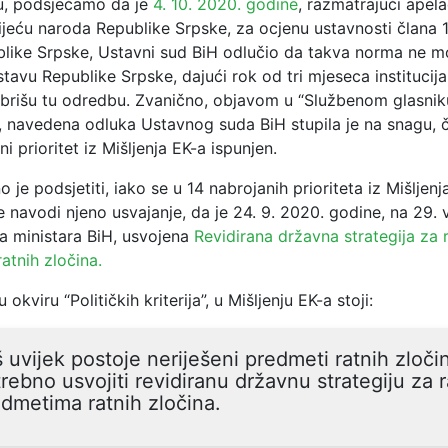
u, podsjećamo da je
4. 10. 2020. godine
, razmatrajući apela
jeću naroda Republike Srpske, za ocjenu ustavnosti člana 11
like Srpske, Ustavni sud BiH odlučio da takva norma ne m
stavu Republike Srpske, dajući rok od tri mjeseca instituci
izbrišu tu odredbu. Zvanično, objavom u “Službenom glasni
, navedena odluka Ustavnog suda BiH stupila je na snagu, 
i prioritet iz Mišljenja EK-a ispunjen.
o je podsjetiti, iako se u 14 nabrojanih prioriteta iz Mišljenj
e navodi njeno usvajanje, da je 24. 9. 2020. godine, na 29.
ća ministara BiH, usvojena
Revidirana državna strategija za 
atnih zločina.
u okviru “Političkih kriterija”, u Mišljenju EK-a stoji:
 uvijek postoje neriješeni predmeti ratnih zločin
rebno usvojiti revidiranu državnu strategiju za 
dmetima ratnih zločina.