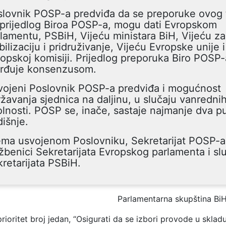
lovnik POSP-a predviđa da se preporuke ovog t
prijedlog Biroa POSP-a, mogu dati Evropskom
lamentu, PSBiH, Vijeću ministara BiH, Vijeću za
bilizaciju i pridruživanje, Vijeću Evropske unije i
opskoj komisiji. Prijedlog preporuka Biro POSP-
vrđuje konsenzusom.
vojeni Poslovnik POSP-a predviđa i mogućnost
žavanja sjednica na daljinu, u slučaju vanredni
lnosti. POSP se, inače, sastaje najmanje dva p
išnje.
ma usvojenom Poslovniku, Sekretarijat POSP-a 
žbenici Sekretarijata Evropskog parlamenta i sl
retarijata PSBiH.
Parlamentarna skupština Bi
rioritet broj jedan, “Osigurati da se izbori provode u skla