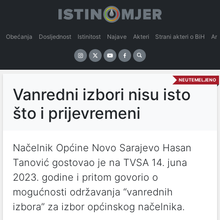
Obećanja
Dosljednost
Istinitost
Najave
Akteri
Strani akteri o BiH
An
NEUTEMELJENO
Vanredni izbori nisu isto
što i prijevremeni
Načelnik Općine Novo Sarajevo Hasan
Tanović gostovao je na TVSA 14. juna
2023. godine i pritom govorio o
mogućnosti održavanja “vanrednih
izbora” za izbor općinskog načelnika.