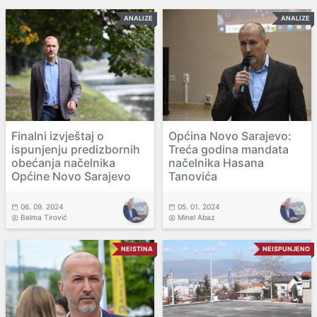
ANALIZE
ANALIZE
Finalni izvještaj o
Općina Novo Sarajevo:
ispunjenju predizbornih
Treća godina mandata
obećanja načelnika
načelnika Hasana
Općine Novo Sarajevo
Tanovića
06. 09. 2024
05. 01. 2024
Belma Tirović
Minel Abaz
NEISTINA
NEISPUNJENO