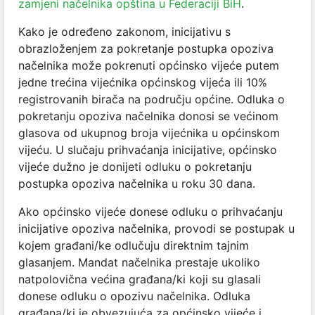
zamjeni načelnika opština u Federaciji BiH
.
Kako je određeno zakonom, inicijativu s
obrazloženjem za pokretanje postupka opoziva
načelnika može pokrenuti općinsko vijeće putem
jedne trećina vijećnika općinskog vijeća ili 10%
registrovanih birača na području općine. Odluka o
pokretanju opoziva načelnika donosi se većinom
glasova od ukupnog broja vijećnika u općinskom
vijeću. U slučaju prihvaćanja inicijative, općinsko
vijeće dužno je donijeti odluku o pokretanju
postupka opoziva načelnika u roku 30 dana.
Ako općinsko vijeće donese odluku o prihvaćanju
inicijative opoziva načelnika, provodi se postupak u
kojem građani/ke odlučuju direktnim tajnim
glasanjem. Mandat načelnika prestaje ukoliko
natpolovična većina građana/ki koji su glasali
donese odluku o opozivu načelnika. Odluka
građana/ki je obvezujuća za općinsko vijeće i