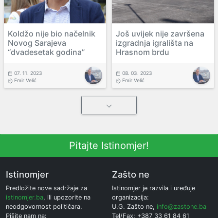
Koldžo nije bio načelnik
Još uvijek nije završena
Novog Sarajeva
izgradnja igrališta na
“dvadesetak godina”
Hrasnom brdu
07. 11. 2023
08. 03. 2023
Emir Velić
Emir Velić
Pitajte Istinomjer!
Istinomjer
Zašto ne
Predložite nove sadržaje za
Istinomjer je razvila i uređuje
istinomjer.ba
, ili upozorite na
organizacija:
neodgovornost političara.
U.G. Zašto ne,
info@zastone.ba
Pišite nam na:
Tel/Fax: +387 33 61 84 61