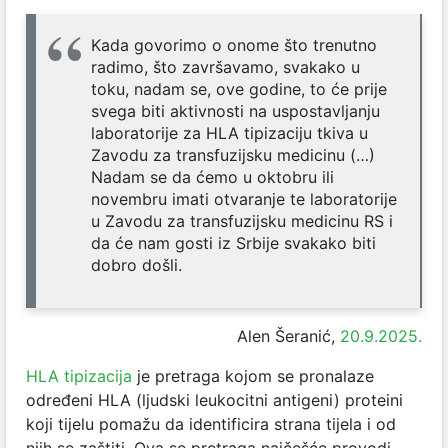
Kada govorimo o onome što trenutno
radimo, što završavamo, svakako u
toku, nadam se, ove godine, to će prije
svega biti aktivnosti na uspostavljanju
laboratorije za HLA tipizaciju tkiva u
Zavodu za transfuzijsku medicinu (…)
Nadam se da ćemo u oktobru ili
novembru imati otvaranje te laboratorije
u Zavodu za transfuzijsku medicinu RS i
da će nam gosti iz Srbije svakako biti
dobro došli.
Alen Šeranić,
20.9.2025.
HLA tipizacija
je pretraga kojom se pronalaze
određeni HLA (ljudski leukocitni antigeni) proteini
koji tijelu pomažu da identificira strana tijela i od
njih se zaštiti. Ova se pretraga najčešće provodi