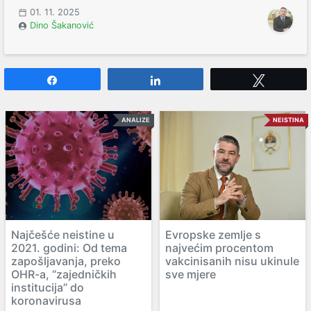
01. 11. 2025
Dino Šakanović
Share
Share
Tweet
ANALIZE
NEISTINA
Najčešće neistine u
Evropske zemlje s
2021. godini: Od tema
najvećim procentom
zapošljavanja, preko
vakcinisanih nisu ukinule
OHR-a, “zajedničkih
sve mjere
institucija” do
koronavirusa