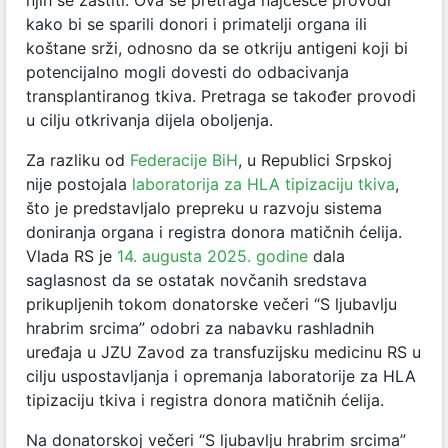
kako bi se sparili donori i primatelji organa ili
koštane srži, odnosno da se otkriju antigeni koji bi
potencijalno mogli dovesti do odbacivanja
transplantiranog tkiva. Pretraga se također provodi
u cilju otkrivanja dijela oboljenja.
Za razliku od
Federacije BiH
, u Republici Srpskoj
nije postojala
laboratorija za HLA tipizaciju tkiva
,
što je predstavljalo prepreku u razvoju sistema
doniranja organa i registra donora matičnih ćelija.
Vlada RS je
14. augusta 2025. godine
dala
saglasnost da se ostatak novčanih sredstava
prikupljenih tokom donatorske večeri “S ljubavlju
hrabrim srcima” odobri za nabavku rashladnih
uređaja u JZU Zavod za transfuzijsku medicinu RS u
cilju uspostavljanja i opremanja laboratorije za HLA
tipizaciju tkiva i registra donora matičnih ćelija.
Na donatorskoj večeri “S ljubavlju hrabrim srcima”