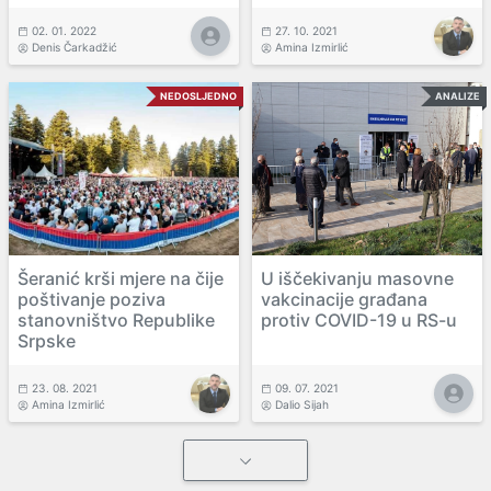
02. 01. 2022
27. 10. 2021
Denis Čarkadžić
Amina Izmirlić
NEDOSLJEDNO
ANALIZE
Šeranić krši mjere na čije
U iščekivanju masovne
poštivanje poziva
vakcinacije građana
stanovništvo Republike
protiv COVID-19 u RS-u
Srpske
23. 08. 2021
09. 07. 2021
Amina Izmirlić
Dalio Sijah