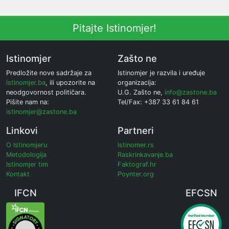
Pitajte Istinomjer!
Istinomjer
Zašto ne
Predložite nove sadržaje za
Istinomjer je razvila i uređuje
istinomjer.ba
, ili upozorite na
organizacija:
neodgovornost političara.
U.G. Zašto ne,
info@zastone.ba
Pišite nam na:
Tel/Fax: +387 33 61 84 61
istinomjer@zastone.ba
Linkovi
Partneri
O Istinomjeru
Istinomer.rs
Metodologija
Raskrinkavanje.ba
Istinomjer tim
Faktograf.hr
Kontakt
Poynter.org
IFCN
EFCSN