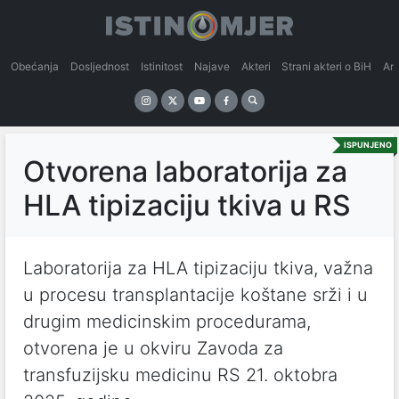
Obećanja
Dosljednost
Istinitost
Najave
Akteri
Strani akteri o BiH
An
ISPUNJENO
Otvorena laboratorija za
HLA tipizaciju tkiva u RS
Laboratorija za HLA tipizaciju tkiva, važna
u procesu transplantacije koštane srži i u
drugim medicinskim procedurama,
otvorena je u okviru Zavoda za
transfuzijsku medicinu RS 21. oktobra