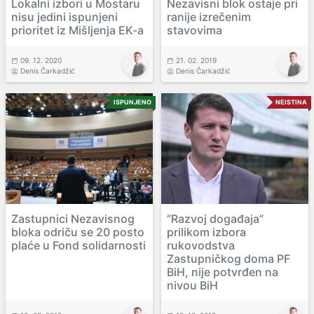
Lokalni izbori u Mostaru
Nezavisni blok ostaje pri
nisu jedini ispunjeni
ranije izrečenim
prioritet iz Mišljenja EK-a
stavovima
09. 12. 2020
21. 02. 2019
Denis Čarkadžić
Denis Čarkadžić
ISPUNJENO
NEISTINA
Zastupnici Nezavisnog
“Razvoj događaja”
bloka odriču se 20 posto
prilikom izbora
plaće u Fond solidarnosti
rukovodstva
Zastupničkog doma PF
BiH, nije potvrđen na
nivou BiH