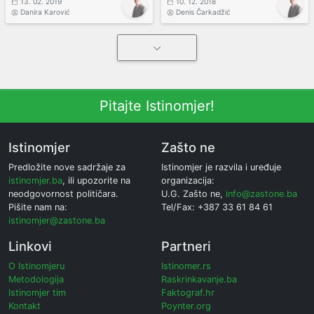
13. 02. 2019
10. 12. 2018
Danira Karović
Denis Čarkadžić
Pitajte Istinomjer!
Istinomjer
Zašto ne
Predložite nove sadržaje za
Istinomjer je razvila i uređuje
istinomjer.ba
, ili upozorite na
organizacija:
neodgovornost političara.
U.G. Zašto ne,
info@zastone.ba
Pišite nam na:
Tel/Fax: +387 33 61 84 61
istinomjer@zastone.ba
Linkovi
Partneri
O Istinomjeru
Istinomer.rs
Metodologija
Raskrinkavanje.ba
Istinomjer tim
Faktograf.hr
Kontakt
Poynter.org