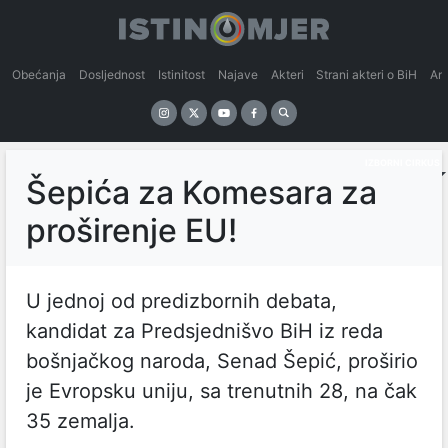
Obećanja
Dosljednost
Istinitost
Najave
Akteri
Strani akteri o BiH
An
IZBORNI CIRKUS
Šepića za Komesara za
proširenje EU!
U jednoj od predizbornih debata,
kandidat za Predsjednišvo BiH iz reda
bošnjačkog naroda, Senad Šepić, proširio
je Evropsku uniju, sa trenutnih 28, na čak
35 zemalja.