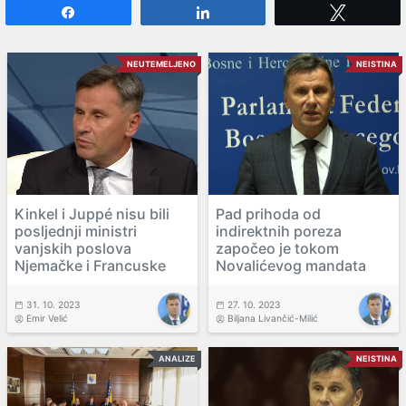
Share
Share
Tweet
NEUTEMELJENO
NEISTINA
Kinkel i Juppé nisu bili
Pad prihoda od
posljednji ministri
indirektnih poreza
vanjskih poslova
započeo je tokom
Njemačke i Francuske
Novalićevog mandata
31. 10. 2023
27. 10. 2023
Emir Velić
Biljana Livančić-Milić
ANALIZE
NEISTINA