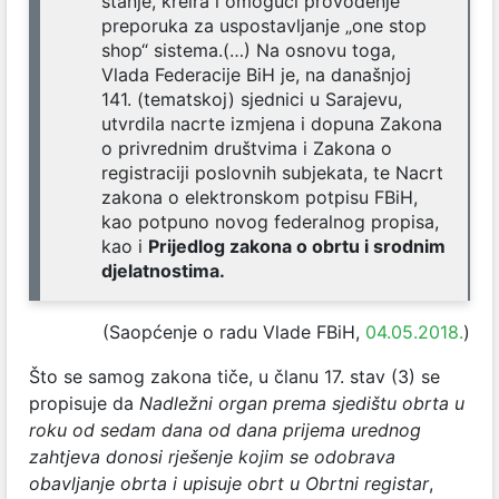
stanje, kreira i omogući provođenje
preporuka za uspostavljanje „one stop
shop“ sistema.(…) Na osnovu toga,
Vlada Federacije BiH je, na današnjoj
141. (tematskoj) sjednici u Sarajevu,
utvrdila nacrte izmjena i dopuna Zakona
o privrednim društvima i Zakona o
registraciji poslovnih subjekata, te Nacrt
zakona o elektronskom potpisu FBiH,
kao potpuno novog federalnog propisa,
kao i
Prijedlog zakona o obrtu i srodnim
djelatnostima.
(Saopćenje o radu Vlade FBiH,
04.05.2018.
)
Što se samog zakona tiče, u članu 17. stav (3) se
propisuje da
Nadležni organ prema sjedištu obrta u
roku od sedam dana od dana prijema urednog
zahtjeva donosi rješenje kojim se odobrava
obavljanje obrta i upisuje obrt u Obrtni registar
,