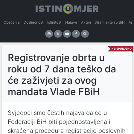
Obećanja
Dosljednost
Istinitost
Najave
Akteri
Strani akteri o BiH
An
NEISPUNJENO
Registrovanje obrta u
roku od 7 dana teško da
će zaživjeti za ovog
mandata Vlade FBiH
Svjedoci smo čestih najava da će u
Federaciji BiH biti pojednostavljena i
skraćena procedura registracije poslovnih