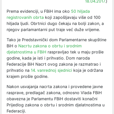
18.04.2017.
)
Prema evidenciji, u FBiH ima oko
50 hiljada
registrovanih obrta
koji zapošljavaju više od 100
hiljada ljudi. Obrtnici dugo čekaju na bolji zakon, a
njegov parlamantarni put traje već duže vrijeme.
Tako je Predstavnički dom Parlamentarne skupštine
BiH o
Nacrtu zakona o obrtu i srodnim
djelatnostima u FBiH
raspravljao tek u maju prošle
godine, kada je isti i prihvatio. Dom naroda
Federacije BiH Nacrt ovog zakona je razmatrao i
prihvatio na
14. vanrednoj sjednici
koja je održana
krajem prošle godine.
Nakon usvajanja nacrta zakona i provedene javne
rasprave, predlagač zakona, odnosno Vlada FBiH
obavezna je Parlamentu FBiH dostaviti konačni
Prijedlog zakona o obrtu i srodnim djelatnostima u
Federaciji.