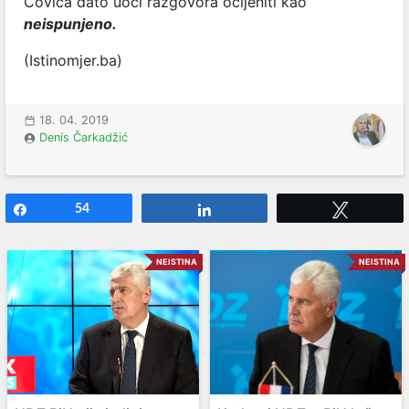
Čovića dato uoči razgovora ocijeniti kao
neispunjeno.
(Istinomjer.ba)
18. 04. 2019
Denis Čarkadžić
Share
54
Share
Tweet
NEISTINA
NEISTINA