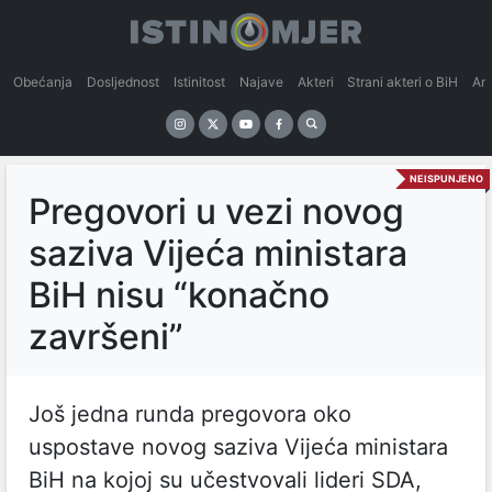
Obećanja
Dosljednost
Istinitost
Najave
Akteri
Strani akteri o BiH
An
NEISPUNJENO
Pregovori u vezi novog
saziva Vijeća ministara
BiH nisu “konačno
završeni”
Još jedna runda pregovora oko
uspostave novog saziva Vijeća ministara
BiH na kojoj su učestvovali lideri SDA,