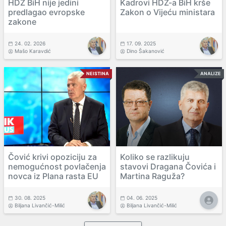
HDZ BiH nije jedini
Kadrovi HDZ-a BiH krše
predlagao evropske
Zakon o Vijeću ministara
zakone
24. 02. 2026
17. 09. 2025
Mašo Karavdić
Dino Šakanović
NEISTINA
ANALIZE
Čović krivi opoziciju za
Koliko se razlikuju
nemogućnost povlačenja
stavovi Dragana Čovića i
novca iz Plana rasta EU
Martina Raguža?
30. 08. 2025
04. 06. 2025
Biljana Livančić-Milić
Biljana Livančić-Milić