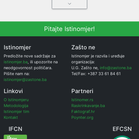
Pitajte Istinomjer!
Istinomjer
Zašto ne
Predložite nove sadržaje za
Istinomjer je razvila i uređuje
istinomjer.ba
, ili upozorite na
organizacija:
neodgovornost političara.
U.G. Zašto ne,
info@zastone.ba
Pišite nam na:
Tel/Fax: +387 33 61 84 61
istinomjer@zastone.ba
Linkovi
Partneri
O Istinomjeru
Istinomer.rs
Metodologija
Raskrinkavanje.ba
Istinomjer tim
Faktograf.hr
Kontakt
Poynter.org
IFCN
EFCSN