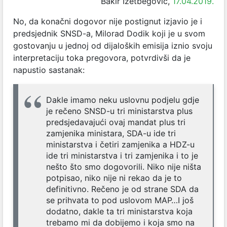
Bakir Izetbegović,
17.04.2019.
No, da konačni dogovor nije postignut izjavio je i
predsjednik SNSD-a, Milorad Dodik koji je u svom
gostovanju u jednoj od dijaloških emisija iznio svoju
interpretaciju toka pregovora, potvrdivši da je
napustio sastanak:
Dakle imamo neku uslovnu podjelu gdje
je rečeno SNSD-u tri ministarstva plus
predsjedavajući ovaj mandat plus tri
zamjenika ministara, SDA-u ide tri
ministarstva i četiri zamjenika a HDZ-u
ide tri ministarstva i tri zamjenika i to je
nešto što smo dogovorili. Niko nije ništa
potpisao, niko nije ni rekao da je to
definitivno. Rečeno je od strane SDA da
se prihvata to pod uslovom MAP…I još
dodatno, dakle ta tri ministarstva koja
trebamo mi da dobijemo i koja smo na