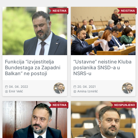
NEISTINA
NEISTINA
Funkcija “izvjestitelja
“Ustavne” neistine Kluba
Bundestaga za Zapadni
poslanika SNSD-a u
Balkan” ne postoji
NSRS-u
04. 04. 2022
20. 04. 2021
Emir Velić
Amina Izmirlić
NEISTINA
NEISPUNJENO