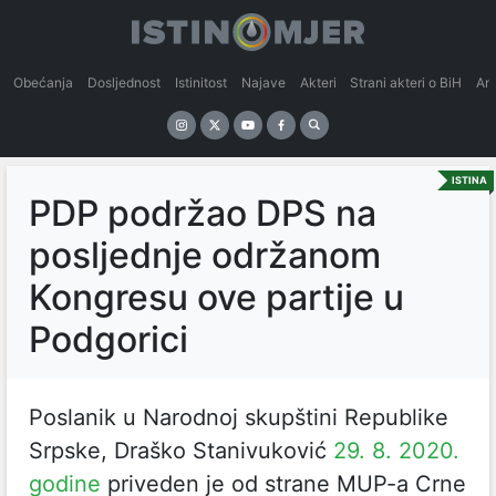
Obećanja
Dosljednost
Istinitost
Najave
Akteri
Strani akteri o BiH
An
ISTINA
PDP podržao DPS na
posljednje održanom
Kongresu ove partije u
Podgorici
Poslanik u Narodnoj skupštini Republike
Srpske, Draško Stanivuković
29. 8. 2020.
godine
priveden je od strane MUP-a Crne