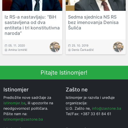
Iz RS-a nastavljaju: “BiH
Sedma sjednica NS RS
sastavljena od dva
bez imenovanja Denisa
entiteta i tri konstitutivna
Šulića
naroda”
05. 11. 2020
25. 10. 2019
Amina Izmirlić
Denis Čarkadžić
Pitajte Istinomjer!
Istinomjer
Zašto ne
Predložite nove sadržaje za
Istinomjer je razvila i uređuje
istinomjer.ba
, ili upozorite na
organizacija:
neodgovornost političara.
U.G. Zašto ne,
info@zastone.ba
Pišite nam na:
Tel/Fax: +387 33 61 84 61
istinomjer@zastone.ba