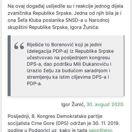
Na ovaj događaj uslijedile su i reakcije jednog dijela
zvaničnika Republike Srpske. Jedna od njih bila je i
ona Šefa Kluba poslanika SNSD-a u Narodnoj
skupštini Republike Srpske, Igora Žunića:
Riješiće to Borenović koji je jedini
(delegacija PDP-a) iz Republike Srpske
učestvovao na posljednjem kongresu
DPS-a, dao podršku Mili Đukanoviću i
izrazio želju za budućom saradnjom i
stremljenju ka istim ciljevima DPS-a i
PDP-a.
Igor Žunić,
30. avgust 2020.
Posljednji, 8. Kongres Demokratske partije
socijalista Crne Gore (DPS) održan je 30. 11. 2019.
godine u Podgorici uz, kako je tada
saopšteno
,