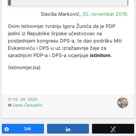
Slaviša Marković,
30. novembar 2019.
Ovim Istinomjer tvrdnju Igora Žunića da je PDP
jedini iz Republike Srpske učestvovao na
posljednjem kongresu DPS-a, te dao podršku Mili
Đukanoviću i DPS-u uz izražaavnje žeje za
saradnjom PDP-a i DPS-a ocjenjuje
istinitom.
(Istinomjer.ba)
02. 09. 2020
Denis Čarkadžić
Share
166
Share
Tweet