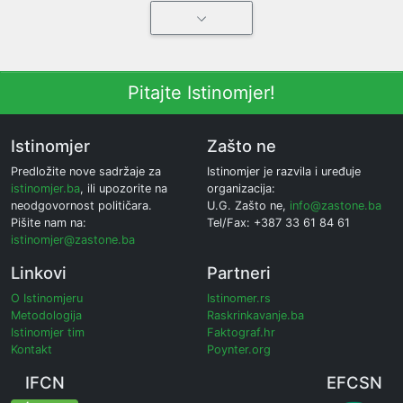
Pitajte Istinomjer!
Istinomjer
Zašto ne
Predložite nove sadržaje za
Istinomjer je razvila i uređuje
istinomjer.ba
, ili upozorite na
organizacija:
neodgovornost političara.
U.G. Zašto ne,
info@zastone.ba
Pišite nam na:
Tel/Fax: +387 33 61 84 61
istinomjer@zastone.ba
Linkovi
Partneri
O Istinomjeru
Istinomer.rs
Metodologija
Raskrinkavanje.ba
Istinomjer tim
Faktograf.hr
Kontakt
Poynter.org
IFCN
EFCSN