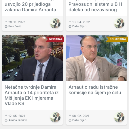
usvojio 20 prijedloga
Pravosudni sistem u BiH
zakona Damira Arnauta
daleko od nezavisnog
29. 11. 2022
13. 04. 2022
Emir Velić
Dalio Sijah
NEISTINA
POLUISTINA
Netačne tvrdnje Damira
Arnaut o radu istražne
Arnauta o 14 prioriteta iz
komisije na čijem je čelu
Mišljenja EK i mjerama
Vlade KS
12. 05. 2021
08. 02. 2021
Amina Izmirlić
Dalio Sijah