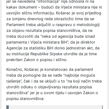
jer se navedena “informacija” nije odnosila ni na
kakav dokument – budući da Vijeće ministara nije ni
usvojilo sličnu informaciju. Košarac je svoj prijedlog
za izmjenu dnevnog reda obrazložio time da se
Parlament treba uključiti u raspravu o metodologiji
za objavu rezultata popisa stanovništva, da ne
treba dozvoliti da “neka od agencija bude iznad
parlamenta i Vijeća ministara BiH”, da je direktor
Agencije za statistiku BiH donio jednostran akt, da
su institucije Republike Srpske utvrdile da je time
prekršen Zakon o popisu i slično.
Konačno, Košarac je konstatovao da parlament
treba da pomogne da se nađe “najbolje moguće
rješenje”, čak i da se uključi u to “na koji način treba
utvrditi odluku o objavljivanju rezultata popisa
stanovištva” jer je u ovom tijelu i usvojen Zakon o
popisu stanovništva: