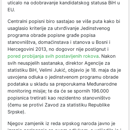
uticalo na odobravanje kandidatskog statusa BiH u
EU.
Centralni popisni biro sastajao se više puta kako bi
usaglasio kriterije za utvrđivanje Jedinstvenog
programa obrade popisne građe popisa
stanovništva, domaćinstava i stanova u Bosni i
Hercegovini 2013, no dogovor nije postignut i
pored probijanja svih postavljenih rokova
.
Nakon
svih neuspjelih sastanaka, direktor Agencije za
statistiku BiH, Velimi Jukić, objavio je 18. maja da je
usvojena odluka o jedinstvenom programu obrade
podataka u skladu sa preporukama Međunarodne
monitoring misije; te da će se spornih 196.000
popisnica tretirati kao rezidentno stanovništvo
(čemu se protivi Zavod za statistiku Republike
Srpske).
Njegov zamjenik iz reda srpskog naroda javno je