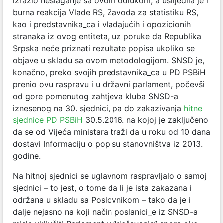
izrazio neslaganje sa ovom odlukom, a uslijedila je i
burna reakcija Vlade RS, Zavoda za statistiku RS,
kao i predstavnika_ca i vladajućih i opozicionih
stranaka iz ovog entiteta, uz poruke da Republika
Srpska neće priznati rezultate popisa ukoliko se
objave u skladu sa ovom metodologijom. SNSD je,
konačno, preko svojih predstavnika_ca u PD PSBiH
prenio ovu raspravu i u državni parlament, počevši
od gore pomenutog zahtjeva kluba SNSD-a
iznesenog na 30. sjednici, pa do zakazivanja
hitne
sjednice PD PSBiH
30.5.2016. na kojoj je zaključeno
da se od Vijeća ministara traži da u roku od 10 dana
dostavi Informaciju o popisu stanovništva iz 2013.
godine.
Na hitnoj sjednici se uglavnom raspravljalo o samoj
sjednici – to jest, o tome da li je ista zakazana i
održana u skladu sa Poslovnikom – tako da je i
dalje nejasno na koji način poslanici_e iz SNSD-a