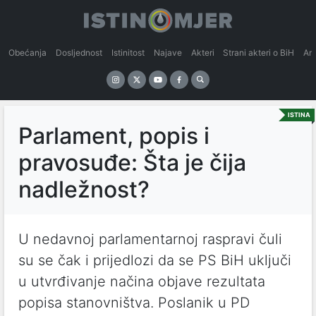
Obećanja
Dosljednost
Istinitost
Najave
Akteri
Strani akteri o BiH
An
ISTINA
Parlament, popis i
pravosuđe: Šta je čija
nadležnost?
U nedavnoj parlamentarnoj raspravi čuli
su se čak i prijedlozi da se PS BiH uključi
u utvrđivanje načina objave rezultata
popisa stanovništva. Poslanik u PD