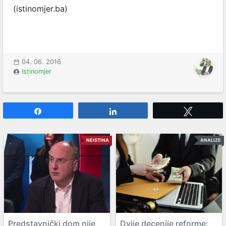
(istinomjer.ba)
04. 06. 2016
Istinomjer
Share
Share
Tweet
NEISTINA
ANALIZE
Predstavnički dom nije
Dvije decenije reforme: