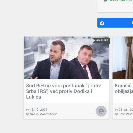
Share
ANALIZE
Sud BiH ne vodi postupak “protiv
Komšić u
Srba i RS”, već protiv Dodika i
obilježj
Lukića
18. 10. 2023
25. 08. 2
Sanjin Mahmutović
Emir Velić