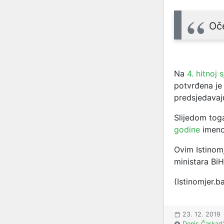
Oč
Na
4. hitnoj 
potvrđena je
predsjedavaj
Slijedom toga
godine
imenov
Ovim Istinom
ministara Bi
(Istinomjer.b
23. 12. 2019
Denis Čarkad