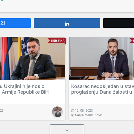
121
Share
NEISTINA
 Ukrajini nije nosio
Košarac nedosljedan u sta
a Armije Republike BiH
proglašenju Dana žalosti u
023
15. 08. 2023
Sanjin Mahmutović