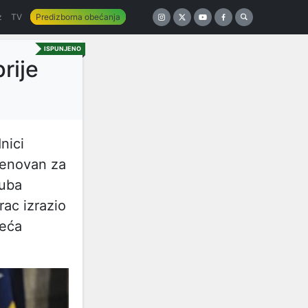
z
TV
Predizborna obećanja
ISPUNJENO
rije
nici
menovan za
luba
ac izrazio
jeća