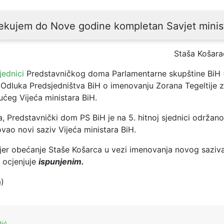
ekujem do Nove godine kompletan Savjet minis
Staša Košara
sjednici
Predstavničkog doma Parlamentarne skupštine BiH 
 Odluka Predsjedništva BiH o imenovanju Zorana Tegeltije 
ućeg Vijeća ministara BiH.
, Predstavnički dom PS BiH je na 5. hitnoj sjednici održan
ao novi saziv Vijeća ministara BiH.
jer obećanje Staše Košarca u vezi imenovanja novog saziva
H ocjenjuje
ispunjenim.
a)
žić