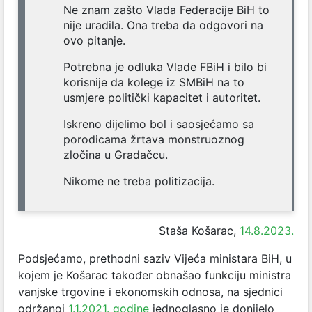
Ne znam zašto Vlada Federacije BiH to
nije uradila. Ona treba da odgovori na
ovo pitanje.
Potrebna je odluka Vlade FBiH i bilo bi
korisnije da kolege iz SMBiH na to
usmjere politički kapacitet i autoritet.
Iskreno dijelimo bol i saosjećamo sa
porodicama žrtava monstruoznog
zločina u Gradačcu.
Nikome ne treba politizacija.
Staša Košarac,
14.8.2023.
Podsjećamo, prethodni saziv Vijeća ministara BiH, u
kojem je Košarac također obnašao funkciju ministra
vanjske trgovine i ekonomskih odnosa, na sjednici
održanoj
1.1.2021. godine
jednoglasno je donijelo