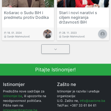
Košarac o Sudu BiH i
Stari i novi narativi s
predmetu protiv Dodika
ciljem negiranja
državnosti BiH
18. 01. 2024
28. 11. 2023
Sanjin Mahmutović
Sanjin Mahmutović
Pitajte Istinomjer!
Istinomjer
Zašto ne
Predložite nove sadržaje za
Istinomjer je razvila i uređuje
istinomjer.ba
, ili upozorite na
organizacija:
neodgovornost političara.
U.G. Zašto ne,
info@zastone.ba
Pišite nam na:
Tel/Fax: +387 33 61 84 61
istinomjer@zastone.ba