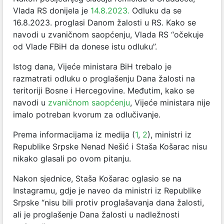
Vlada RS donijela je
14.8.2023.
Odluku da se
16.8.2023. proglasi Danom žalosti u RS. Kako se
navodi u zvaničnom saopćenju, Vlada RS “očekuje
od Vlade FBiH da donese istu odluku”.
Istog dana, Vijeće ministara BiH trebalo je
razmatrati odluku o proglašenju Dana žalosti na
teritoriji Bosne i Hercegovine. Međutim, kako se
navodi u
zvaničnom saopćenju
, Vijeće ministara nije
imalo potreban kvorum za odlučivanje.
Prema informacijama iz medija (
1
,
2
), ministri iz
Republike Srpske Nenad Nešić i Staša Košarac nisu
nikako glasali po ovom pitanju.
Nakon sjednice, Staša Košarac oglasio se na
Instagramu, gdje je naveo da ministri iz Republike
Srpske “nisu bili protiv proglašavanja dana žalosti,
ali je proglašenje Dana žalosti u nadležnosti