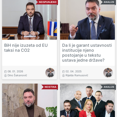
NEISPUNJENO
ANALIZE
BiH nije izuzeta od EU
Da li je garant ustavnosti
taksi na CO2
institucije njeno
postojanje u tekstu
ustava jedne države?
08. 01. 2026
02. 04. 2025
Dino Šakanović
Rijalda Ramusović
NEISTINA
ANALIZE