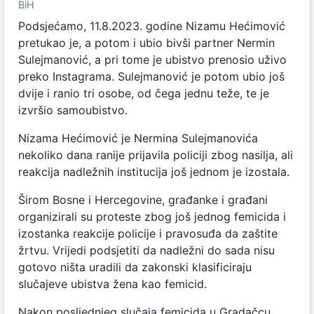
BiH
Podsjećamo, 11.8.2023. godine Nizamu Hećimović
pretukao je, a potom i ubio bivši partner Nermin
Sulejmanović, a pri tome je ubistvo prenosio uživo
preko Instagrama. Sulejmanović je potom ubio još
dvije i ranio tri osobe, od čega jednu teže, te je
izvršio samoubistvo.
Nizama Hećimović je Nermina Sulejmanovića
nekoliko dana ranije prijavila policiji zbog nasilja, ali
reakcija nadležnih institucija još jednom je izostala.
Širom Bosne i Hercegovine, građanke i građani
organizirali su proteste zbog još jednog femicida i
izostanka reakcije policije i pravosuđa da zaštite
žrtvu. Vrijedi podsjetiti da nadležni do sada nisu
gotovo ništa uradili da zakonski klasificiraju
slučajeve ubistva žena kao femicid.
Nakon posljednjeg slučaja femicida u Gradačcu,