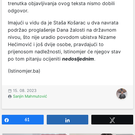
trenutka objavljivanja ovog teksta nismo dobili
odgovor.
Imajući u vidu da je Staša Košarac u dva navrata
podržao proglašenje Dana žalosti na državnom
nivou, što nije uradio povodom ubistva Nizame
Hećimović i još dvije osobe, pravdajući to
prijenosom nadležnosti, Istinomjer će njegov stav
po tom pitanju ocijeniti
nedosljednim
.
(Istinomjer.ba)
15. 08. 2023
Sanjin Mahmutović
Share
61
Share
Tweet