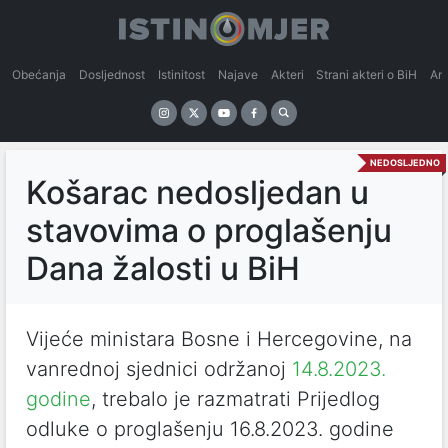
Obećanja
Dosljednost
Istinitost
Najave
Akteri
Strani akteri o BiH
An
NEDOSLJEDNO
Košarac nedosljedan u
stavovima o proglašenju
Dana žalosti u BiH
Vijeće ministara Bosne i Hercegovine, na
vanrednoj sjednici održanoj
14.8.2023.
godine
, trebalo je razmatrati Prijedlog
odluke o proglašenju 16.8.2023. godine