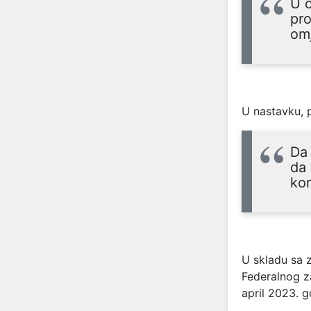
U o
pro
omj
U nastavku, 
Da
da 
ko
U skladu sa 
Federalnog za
april 2023. 