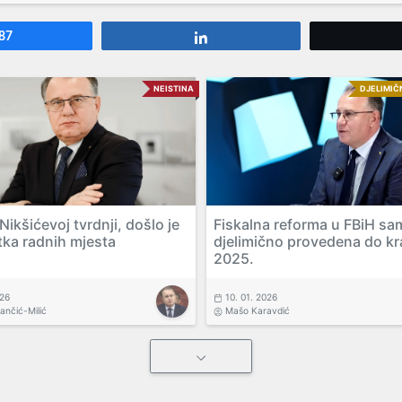
87
Share
NEISTINA
DJELIMIČ
ikšićevoj tvrdnji, došlo je
Fiskalna reforma u FBiH sa
tka radnih mjesta
djelimično provedena do kr
2025.
026
10. 01. 2026
vančić-Milić
Mašo Karavdić