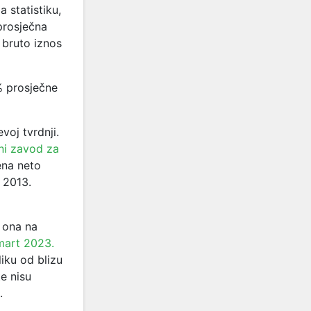
statistiku,
 prosječna
 bruto iznos
% prosječne
voj tvrdnji.
ni zavod za
ena neto
 2013.
, ona na
mart 2023.
iku od blizu
e nisu
.