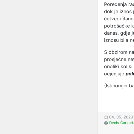
Poređenja ra
dok je iznos 
četveročlanoj
potrošačke ko
danas, gdje 
iznosu bila 
S obzirom na
prosječne net
onoliki kolik
ocjenjuje
pol
(Istinomjer.b
04. 05. 2023
Denis Čarkad