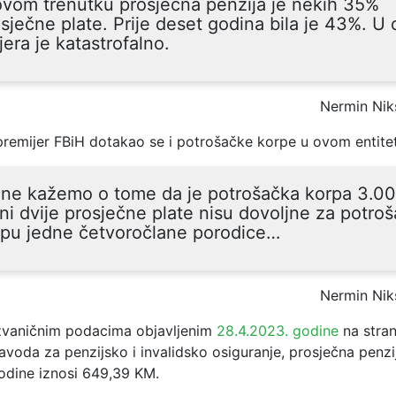
vom trenutku prosječna penzija je nekih 35%
sječne plate. Prije deset godina bila je 43%. U 
era je katastrofalno.
Nermin Nik
premijer FBiH dotakao se i potrošačke korpe u ovom entite
 ne kažemo o tome da je potrošačka korpa 3.0
ni dvije prosječne plate nisu dovoljne za potro
rpu jedne četvoročlane porodice…
Nermin Nik
zvaničnim podacima objavljenim
28.4.2023. godine
na stran
voda za penzijsko i invalidsko osiguranje, prosječna penzi
godine iznosi 649,39 KM.