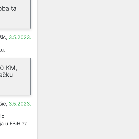
oba ta
šić,
3.5.2023.
tu.
00 KM,
šačku
šić,
3.5.2023.
ici
ja u FBiH za