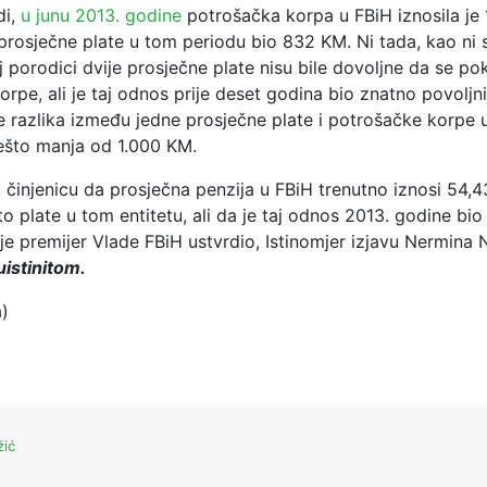
di,
u junu 2013. godine
potrošačka korpa u FBiH iznosila je
prosječne plate u tom periodu bio 832 KM. Ni tada, kao ni 
 porodici dvije prosječne plate nisu bile dovoljne da se pok
rpe, ali je taj odnos prije deset godina bio znatno povoljni
je razlika između jedne prosječne plate i potrošačke korpe
nešto manja od 1.000 KM.
 činjenicu da prosječna penzija u FBiH trenutno iznosi 54,
o plate u tom entitetu, ali da je taj odnos 2013. godine bio
i je premijer Vlade FBiH ustvrdio, Istinomjer izjavu Nermina 
uistinitom.
a)
žić