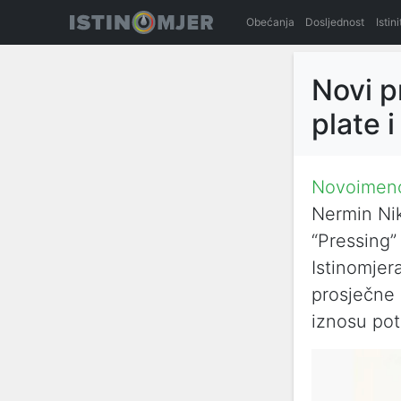
Obećanja
Dosljednost
Istin
Novi p
plate i
Novoimen
Nermin Nik
“Pressing”
Istinomjer
prosječne 
iznosu pot