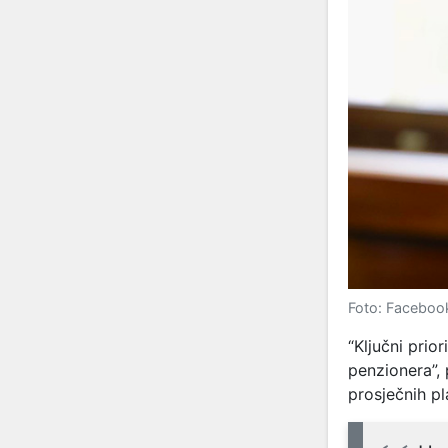
Foto: Faceboo
“Ključni prio
penzionera”,
prosječnih pla