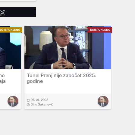
Tweet
NO ISPUNJENO
NEISPUNJENO
mo
Tunel Prenj nije započet 2025.
aja
godine
07. 01. 2026
Dino Šakanović