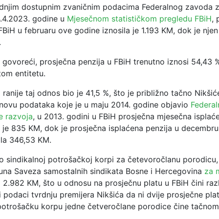
dnjim dostupnim zvaničnim podacima Federalnog zavoda za 
4.4.2023. godine u
Mjesečnom statističkom pregledu FBiH
,
FBiH u februaru ove godine iznosila je 1.193 KM, dok je njen
.
 govoreći, prosječna penzija u FBiH trenutno iznosi 54,43 
tom entitetu.
ranije taj odnos bio je 41,5 %, što je približno tačno Nikšiće
novu podataka koje je u maju 2014. godine objavio
Federal
e razvoja
, u 2013. godini u FBiH prosječna mjesečna isplać
la je 835 KM, dok je prosječna isplaćena penzija u decembru
ila 346,53 KM.
 o sindikalnoj potrošačkoj korpi za četevoročlanu porodicu
una Saveza samostalnih sindikata Bosne i Hercegovina
za 
 2.982 KM, što u odnosu na prosječnu platu u FBiH čini razl
 podaci tvrdnju premijera Nikšića da ni dvije prosječne plat
potrošačku korpu jedne četveročlane porodice čine tačnom