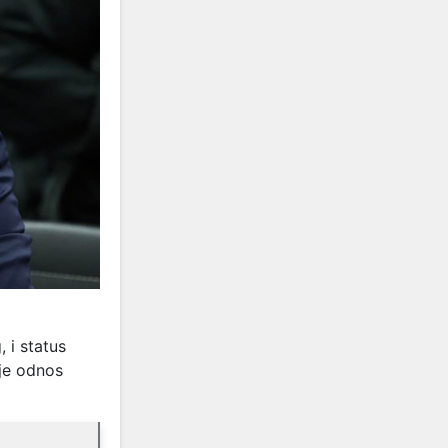
, i status
 je odnos