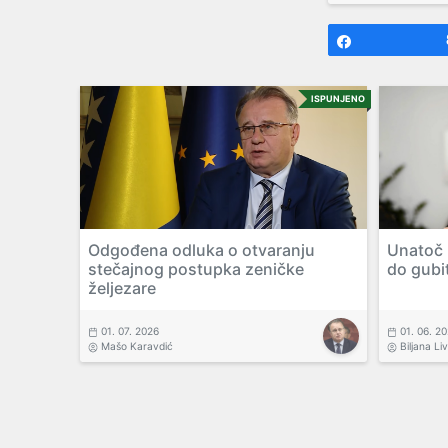
Share
ISPUNJENO
Odgođena odluka o otvaranju
Unatoč N
stečajnog postupka zeničke
do gubi
željezare
01. 07. 2026
01. 06. 2
Mašo Karavdić
Biljana Li