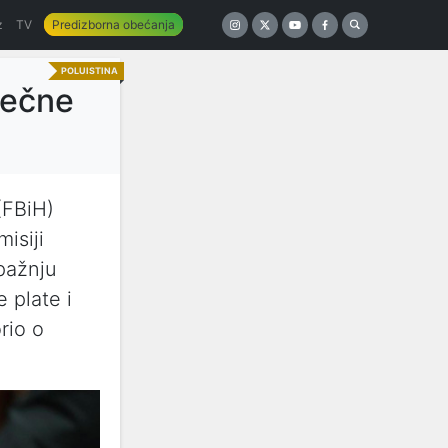
z
TV
Predizborna obećanja
POLUISTINA
ječne
(FBiH)
isiji
 pažnju
 plate i
rio o