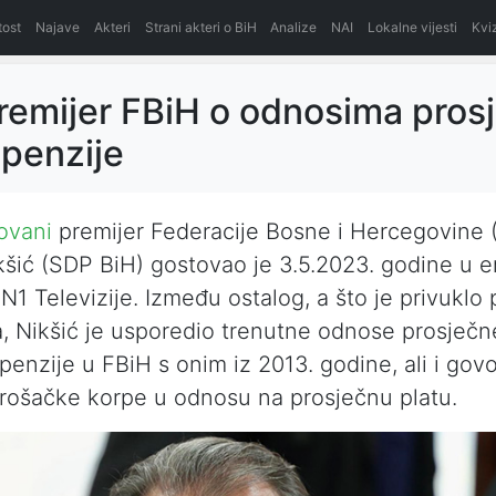
itost
Najave
Akteri
Strani akteri o BiH
Analize
NAI
Lokalne vijesti
Kvi
remijer FBiH o odnosima pros
 penzije
ovani
premijer Federacije Bosne i Hercegovine 
šić (SDP BiH) gostovao je 3.5.2023. godine u em
 N1 Televizije. Između ostalog, a što je privuklo
a, Nikšić je usporedio trenutne odnose prosječne
penzije u FBiH s onim iz 2013. godine, ali i govo
rošačke korpe u odnosu na prosječnu platu.