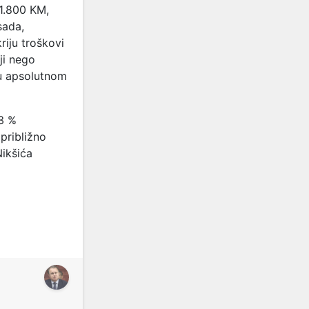
 1.800 KM,
sada,
riju troškovi
ji nego
 u apsolutnom
43 %
 približno
Nikšića