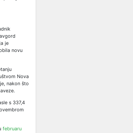
udnik
Pavgord
a je
bila novu
tanju
društvom Nova
je, nakon što
baveze.
sle s 337,4
 novembrom
 u
februaru