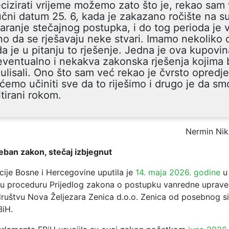
cizirati vrijeme možemo zato što je, rekao sam 
učni datum 25. 6, kada je zakazano ročište na s
aranje stečajnog postupka, i do tog perioda je v
no da se rješavaju neke stvari. Imamo nekoliko 
a je u pitanju to rješenje. Jedna je ova kupovi
eventualno i nekakva zakonska rješenja kojima b
ulisali. Ono što sam već rekao je čvrsto opredje
ćemo učiniti sve da to riješimo i drugo je da sm
itirani rokom.
Nermin Nik
ban zakon, stečaj izbjegnut
cije Bosne i Hercegovine uputila je
14. maja 2026. godine
u
u proceduru Prijedlog zakona o postupku vanredne uprave
ruštvu Nova Željezara Zenica d.o.o. Zenica od posebnog 
BiH.