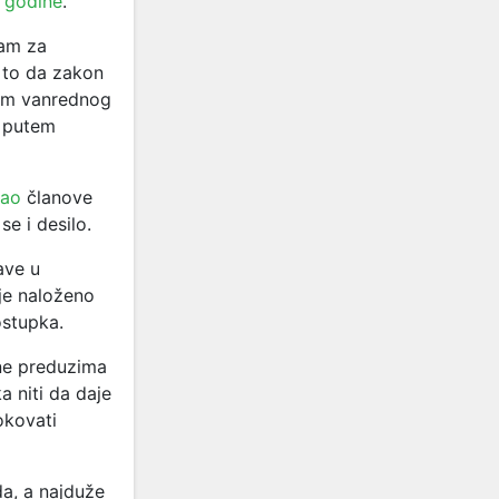
 godine
.
zam za
 to da zakon
rom vanrednog
a putem
ao
članove
e i desilo.
ave u
je naloženo
ostupka.
ne preduzima
a niti da daje
okovati
da, a najduže