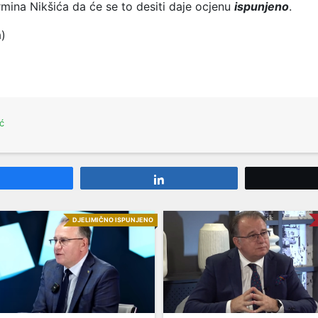
mina Nikšića da će se to desiti daje ocjenu
ispunjeno
.
a)
ć
Share
Share
DJELIMIČNO ISPUNJENO