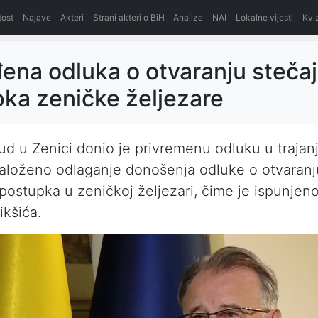
itost
Najave
Akteri
Strani akteri o BiH
Analize
NAI
Lokalne vijesti
Kvi
na odluka o otvaranju steča
ka zeničke željezare
ud u Zenici donio je privremenu odluku u trajan
aloženo odlaganje donošenja odluke o otvaranj
postupka u zeničkoj željezari, čime je ispunjen
kšića.