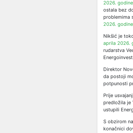
2026. godine
ostala bez d
problemima s 
2026. godine
Nikšić je to
aprila 2026.
rudarstva Ve
Energoinvest
Direktor Nov
da postoji mo
potpunosti p
Prije usvaja
predložila j
ustupili Ener
S obzirom na
konačnici dov