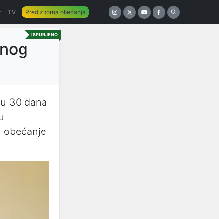
z
TV
Predizborna obećanja
ISPUNJENO
jnog
ju 30 dana
u
o obećanje