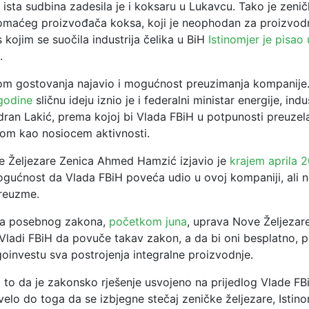
ista sudbina zadesila je i koksaru u Lukavcu. Tako je zenič
omaćeg proizvođača koksa, koji je neophodan za proizvodn
kojim se suočila industrija čelika u BiH
Istinomjer je pisao 
.
kom gostovanja najavio i mogućnost preuzimanja kompanije
 godine
sličnu ideju iznio je i federalni ministar energije, indus
dran Lakić, prema kojoj bi Vlada FBiH u potpunosti preuzela
om kao nosiocem aktivnosti.
e Željezare Zenica Ahmed Hamzić izjavio je
krajem aprila 
gućnost da Vlada FBiH poveća udio u ovoj kompaniji, ali ne
reuzme.
nja posebnog zakona,
početkom juna
, uprava Nove Željezar
e Vladi FBiH da povuče takav zakon, a da bi oni besplatno, 
goinvestu sva postrojenja integralne proizvodnje.
 to da je zakonsko rješenje usvojeno na prijedlog Vlade FB
elo do toga da se izbjegne stečaj zeničke željezare, Istino