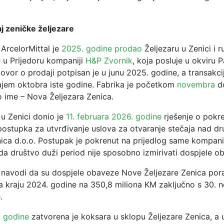
j zeničke željezare
ArcelorMittal je
2025. godine prodao
Željezaru u Zenici i r
e u Prijedoru kompaniji
H&P Zvornik
, koja posluje u okviru 
ovor o prodaji potpisan je u junu 2025. godine, a transakcij
jem oktobra iste godine. Fabrika je početkom
novembra
do
o ime – Nova Željezara Zenica.
 u Zenici donio je
11. februara 2026. godine
rješenje o pokre
ostupka za utvrđivanje uslova za otvaranje stečaja nad 
nica d.o.o. Postupak je pokrenut na prijedlog same kompani
da društvo duži period nije sposobno izmirivati dospjele o
e navodi da su dospjele obaveze Nove Željezare Zenica pora
a kraju 2024. godine na 350,8 miliona KM zaključno s 30.
.
 godine
zatvorena je koksara u sklopu Željezare Zenica, a