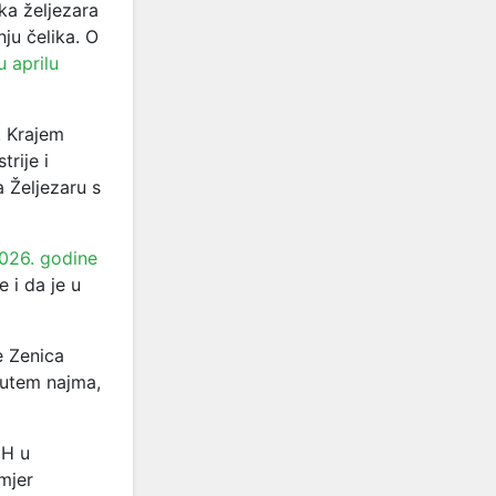
ka željezara
ju čelika. O
u aprilu
. Krajem
trije i
 Željezaru s
2026. godine
 i da je u
e Zenica
putem najma,
iH u
mjer