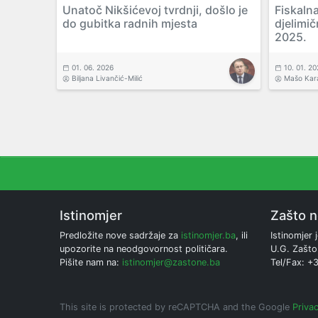
Unatoč Nikšićevoj tvrdnji, došlo je
Fiskaln
do gubitka radnih mjesta
djelimi
2025.
01. 06. 2026
10. 01. 2
Biljana Livančić-Milić
Mašo Kar
Istinomjer
Zašto 
Predložite nove sadržaje za
istinomjer.ba
, ili
Istinomjer j
upozorite na neodgovornost političara.
U.G. Zašto
Pišite nam na:
istinomjer@zastone.ba
Tel/Fax: +
This site is protected by reCAPTCHA and the Google
Privac