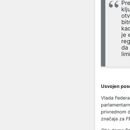
Pre
klj
otv
bit
kad
je 
reg
da 
lim
Usvojen pose
Vlada Federa
parlamentarn
privrednom d
značaja za F