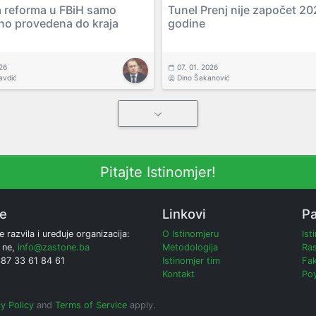
a reforma u FBiH samo
Tunel Prenj nije započet 20
čno provedena do kraja
godine
026
07. 01. 2026
avdić
Dino Šakanović
Pitajte Istinomjer!
ne
Linkovi
Pa
e razvila i uređuje organizacija:
O Istinomjeru
Ist
 ne,
info@zastone.ba
Metodologija
Ras
387 33 61 84 61
Istinomjer tim
Fak
Kontakt
Poy
y Policy
and
Terms of Service
apply.