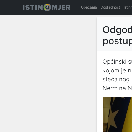
Obećanja
Dosljednost
Istin
Odgođe
postup
Općinski s
kojom je n
stečajnog 
Nermina Ni