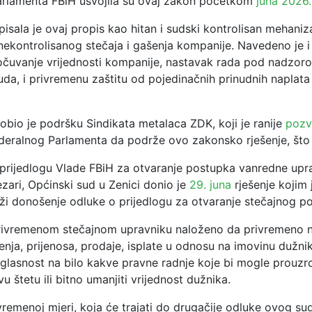
rlamenta FBiH usvojila su ovaj zakon početkom
juna 2026.
isala je ovaj propis kao hitan i sudski kontrolisan mehani
nekontrolisanog stečaja i gašenja kompanije. Navedeno je i
uvanje vrijednosti kompanije, nastavak rada pod nadzo
uda, i privremenu zaštitu od pojedinačnih prinudnih naplat
obio je podršku Sindikata metalaca ZDK, koji je ranije
pozv
eralnog Parlamenta da podrže ovo zakonsko rješenje, što s
 prijedlogu Vlade FBiH za otvaranje postupka vanredne upr
ezari, Općinski sud u Zenici donio je
29. juna
rješenje kojim 
ži donošenje odluke o prijedlogu za otvaranje stečajnog p
rivremenom stečajnom upravniku naloženo da privremeno 
nja, prijenosa, prodaje, isplate u odnosu na imovinu dužnik
glasnost na bilo kakve pravne radnje koje bi mogle prouzr
 štetu ili bitno umanjiti vrijednost dužnika.
ivremenoj mjeri, koja će trajati do drugačije odluke ovog su