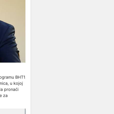
programu BHT1
ica, u kojoj
da pronaći
e za