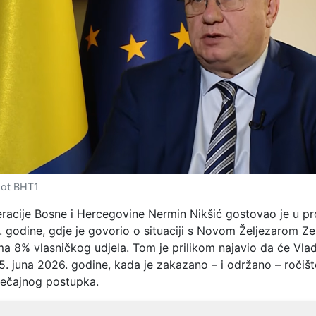
hot BHT1
eracije Bosne i Hercegovine Nermin Nikšić gostovao je u 
 godine, gdje je govorio o situaciji s Novom Željezarom Zen
ma 8% vlasničkog udjela. Tom je prilikom najavio da će Vla
5. juna 2026. godine, kada je zakazano – i održano – ročišt
tečajnog postupka.