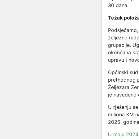
30 dana.
Težak položa
Podsjećamo, 
željezne rud
grupacije. Ug
okončana kra
upravu i nov
Općinski sud
prethodnog p
Željezara Ze
je navedeno 
U rješenju s
miliona KM n
2025. godine
U
maju 2024.