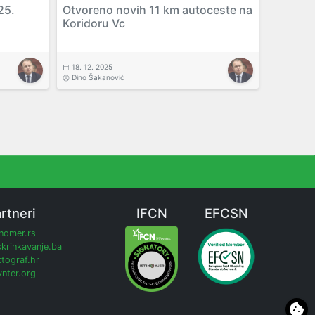
25.
Otvoreno novih 11 km autoceste na
Koridoru Vc
18. 12. 2025
Dino Šakanović
rtneri
IFCN
EFCSN
inomer.rs
krinkavanje.ba
tograf.hr
nter.org