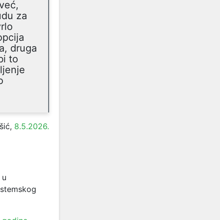
već,
udu za
rlo
opcija
na, druga
i to
ljenje
o
šić,
8.5.2026.
 u
sistemskog