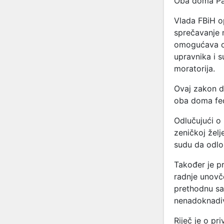
Oba doma Pa
Vlada FBiH op
sprečavanje 
omogućava oč
upravnika i s
moratorija.
Ovaj zakon d
oba doma fed
Odlučujući o
zeničkoj želj
sudu da odlo
Također je p
radnje unovče
prethodnu sa
nenadoknadivu
Riječ je o pr