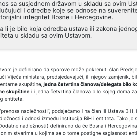
nos sa susjednom državom u skladu sa ovim Us
jučujući i odredbe koje se odnose na suverenite
itorijalni integritet Bosne i Hercegovine.
a li je bilo koja odredba ustava ili zakona jedno
iteta u skladu sa ovim Ustavom.
avom je definirano da sporove može pokrenuti član Predsje
ći Vijeća ministara, predsjedavajući, ili njegov zamjenik, bi
ntarne skupštine,
jedna četvrtina članova/delegata bilo 
ne skupštine
ili jedna četvrtina članova bilo kojeg doma 
g entiteta.
prenosa nadležnosti”, podsjećamo i na član III Ustava BiH, 
dležnosti i odnosi između institucija BiH i entiteta. Tako je
Dodatne nadležnosti) definirano da će Bosna i Hercegovina
 onim stvarima u kojima se o tome postigne saglasnost enti