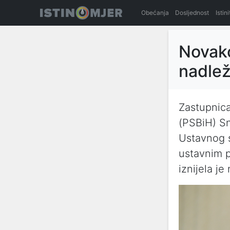
Obećanja
Dosljednost
Istin
Novako
nadle
Zastupnic
(PSBiH) S
Ustavnog 
ustavnim 
iznijela j