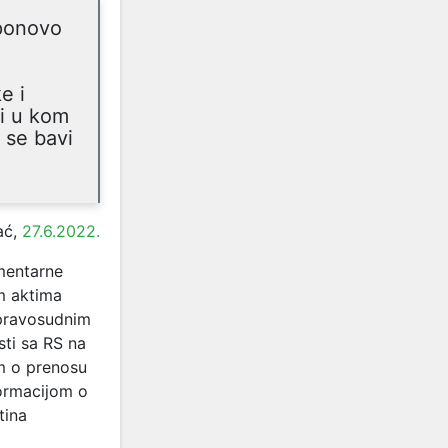
 ponovo
e i
ni u kom
 se bavi
ać,
27.6.2022.
mentarne
im aktima
 pravosudnim
sti sa RS na
om o prenosu
formacijom o
tina