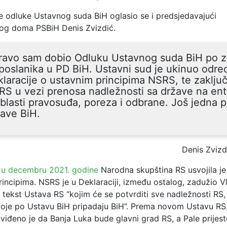
odluke Ustavnog suda BiH oglasio se i predsjedavajući
og doma PSBiH Denis Zvizdić.
ravo sam dobio Odluku Ustavnog suda BiH po z
poslanika u PD BiH. Ustavni sud je ukinuo odre
laracije o ustavnim principima NSRS, te zaklju
S u vezi prenosa nadležnosti sa države na ent
blasti pravosuđa, poreza i odbrane. Još jedna 
ave BiH.
Denis Zvizd
,
u decembru 2021. godine
Narodna skupština RS usvojila je
rincipima. NSRS je u Deklaraciji, između ostalog, zadužio V
 tekst Ustava RS “kojim će se potvrditi sve nadležnosti RS,
koje po Ustavu BiH pripadaju BiH”. Prema novom Ustavu RS
viđeno je da Banja Luka bude glavni grad RS, a Pale prijest