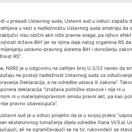
di u presudi Ustavnog suda, Ustavni sud u odluci zapaža 
zahtjeva u vezi s nadležnošću Ustavnog suda smatraju da 
 zaključci nisu obični akti niže pravne snage, pa njihov efek
stojnosti države BiH’ jer se njima daje nalog organima RS d
a mijenjanju ustavno-pravnog sistema BiH i donošenju zakon
žnost RS”.
ne, NSRS je u odgovoru na zahtjev broj U 2/22 naveo da sm
lučaju ne postoji nadležnost Ustavnog suda za odlučivanje, 
ravanja Deklaracija, a ne odredbe ustava ili zakona”. Tako
porena deklaracija “izražava političke stavove i nije ni u
nom ni u materijalnopravnom smislu pravni akt, pa kao poli
 nije pravno obavezujuća”.
 Ustavni sud je u odluci posjetio da je u svojoj praksi “uspo
pen ekstenzivnog tumačenja dijela odredbe člana VI/3.a) Us
ključujući, ali ne ograničavajući se na to’, rukovodeći se sta