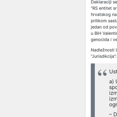
Deklaraciji s
“RS entitet s
hrvatskog na
prilikom sast
jedan od pov
u BiH Valent
genocida i ve
Nadležnosti 
“Jurisdikcija”:
Ust
a) 
spo
izm
izm
ogr
– D