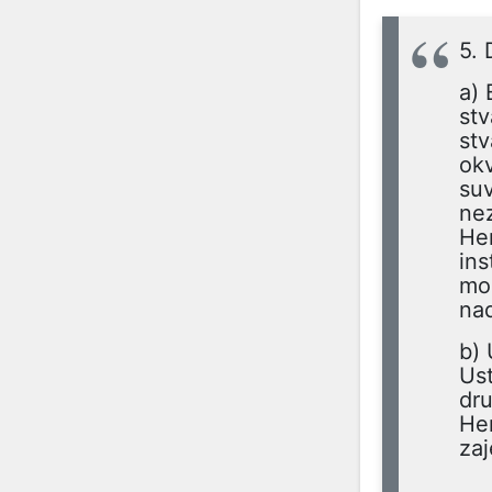
5. 
a) 
stv
stv
okv
suv
nez
He
ins
mog
nad
b) 
Ust
dru
Her
zaj