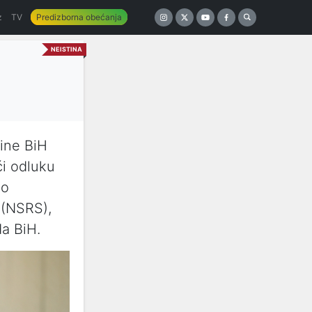
z
TV
Predizborna obećanja
NEISTINA
ine BiH
i odluku
 o
 (NSRS),
da BiH.