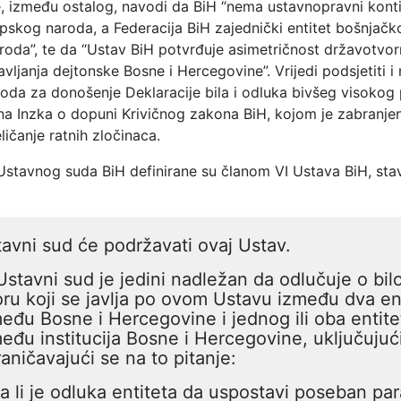
e, između ostalog, navodi da BiH “nema ustavnopravni kontin
rpskog naroda, a Federacija BiH zajednički entitet bošnjačk
roda”, te da “Ustav BiH potvrđuje asimetričnost državotvorn
avljanja dejtonske Bosne i Hercegovine”. Vrijedi podsjetiti i 
oda za donošenje Deklaracije bila i odluka bivšeg visokog
ina Inzka o dopuni Krivičnog zakona BiH, kojom je zabranje
ličanje ratnih zločinaca.
Ustavnog suda BiH definirane su članom VI Ustava BiH, stav
avni sud će podržavati ovaj Ustav.
Ustavni sud je jedini nadležan da odlučuje o bi
ru koji se javlja po ovom Ustavu između dva enti
eđu Bosne i Hercegovine i jednog ili oba entite
eđu institucija Bosne i Hercegovine, uključujući
aničavajući se na to pitanje:
a li je odluka entiteta da uspostavi poseban par