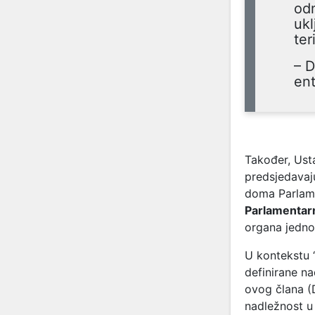
od
ukl
ter
– D
ent
Također, Ust
predsjedavaju
doma Parlame
Parlamentar
organa jedno
U kontekstu “
definirane na
ovog člana (
nadležnost u