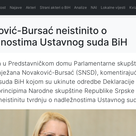
itost
Najave
Akteri
Strani akteri o BiH
Analize
NAI
Lokalne vijesti
Kvi
vić-Bursać neistinito o
žnostima Ustavnog suda BiH
a u Predstavničkom domu Parlamentarne skupšt
nježana Novaković-Bursać (SNSD), komentirajuć
suda BiH kojom su ukinute odredbe Deklaracije
principima Narodne skupštine Republike Srpske
e neistinitu tvrdnju o nadležnostima Ustavnog su