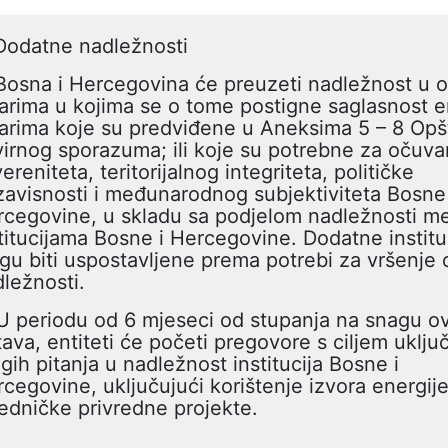
Dodatne nadležnosti
Bosna i Hercegovina će preuzeti nadležnost u 
arima u kojima se o tome postigne saglasnost en
arima koje su predviđene u Aneksima 5 – 8 Op
irnog sporazuma; ili koje su potrebne za očuva
ereniteta, teritorijalnog integriteta, političke
avisnosti i međunarodnog subjektiviteta Bosne 
rcegovine, u skladu sa podjelom nadležnosti m
titucijama Bosne i Hercegovine. Dodatne institu
u biti uspostavljene prema potrebi za vršenje 
ležnosti.
U periodu od 6 mjeseci od stupanja na snagu o
ava, entiteti će početi pregovore s ciljem uključ
gih pitanja u nadležnost institucija Bosne i
cegovine, uključujući korištenje izvora energije,
edničke privredne projekte.