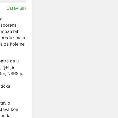
Ustav BiH
da
osporena
t može biti
a preduzimaju
a za koje ne
atra da u
“jer je
đer, NSRS je
tička
stavio
tava koji
vom da