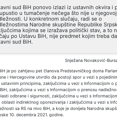
avni sud BiH ponovo izlazi iz ustavnih okvira i
upustio u tumačenje nečega što nije u njegovoj
ležnosti. U konkretnom slučaju, radi se o
dležnostima Narodne skupštine Republike Srpsk
ljučcima kojima se izražava politički stav, a to 
čaju po Ustavu BiH, nije predmet kojim treba da
avni sud BiH.
Snježana Novaković-Burs
BiH je po zahtjevu pet članova Predstavničkog doma Parla
sne i Hercegovine utvrdio da postoji spor u vezi s pojedin
o ustavnim principima, zaključcima u vezi s Informacijom o
 BiH, zaključcima u vezi s Informacijom o prenosu nadležno
lasti odbrane i sigurnosti, zaključcima u vezi s Informacij
 oblasti indirektnog oporezivanja i zaključcima u vezi s In
žnosti sa RS na nivo BiH, a koje je donijela Narodna skupš
pske 10. decembra 2021. godine.