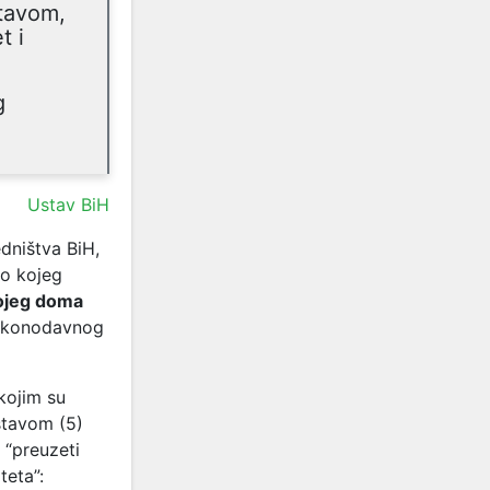
tavom,
t i
g
Ustav BiH
dništva BiH,
lo kojeg
kojeg doma
zakonodavnog
kojim su
 stavom (5)
 “preuzeti
teta”: