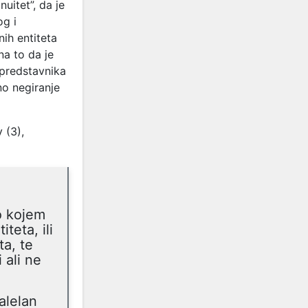
uitet”, da je
og i
ih entiteta
na to da je
 predstavnika
no negiranje
 (3),
lo kojem
teta, ili
ta, te
 ali ne
alelan