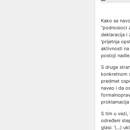
Kako se navo
“podnosioci 
deklaracija i
‘prijetnja op
aktivnosti n
postoji nadle
S druge stra
konkretnom s
predmet ospo
naveo i da os
formalnoprav
proklamacija
S tim u vezi,
određeni ste
glasi: ‘(…) u