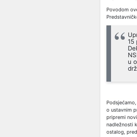
Povodom ove 
Predstavničk
Up
15 
Dek
NSR
u o
drž
Podsjećamo
o ustavnim p
pripremi novi
nadležnosti 
ostalog, pred