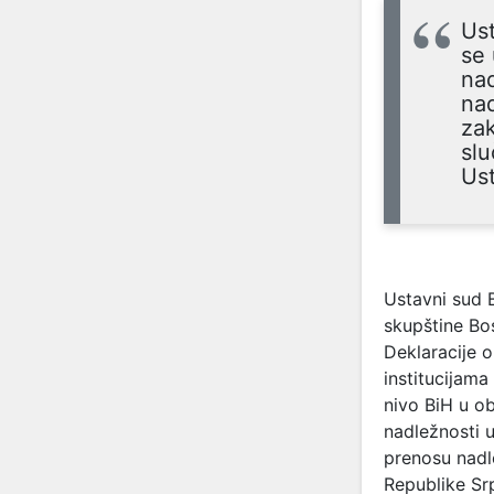
Ust
se 
nad
na
zak
slu
Ust
Ustavni sud 
skupštine Bo
Deklaracije 
institucijama
nivo BiH u ob
nadležnosti u
prenosu nadle
Republike Sr