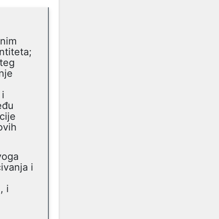
onim
titeta;
šteg
nje
i
eđu
cije
ovih
voga
ivanja i
 i