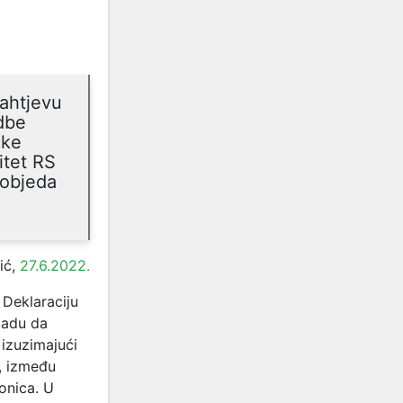
ahtjevu
dbe
čke
itet RS
pobjeda
ić,
27.6.2022.
 Deklaraciju
ladu da
 izuzimajući
, između
onica. U