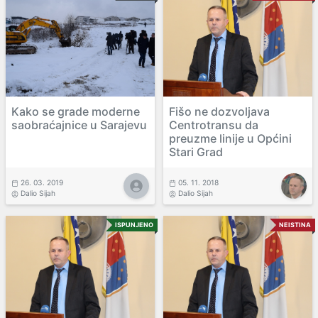
Kako se grade moderne
Fišo ne dozvoljava
saobraćajnice u Sarajevu
Centrotransu da
preuzme linije u Općini
Stari Grad
26. 03. 2019
05. 11. 2018
Dalio Sijah
Dalio Sijah
ISPUNJENO
NEISTINA