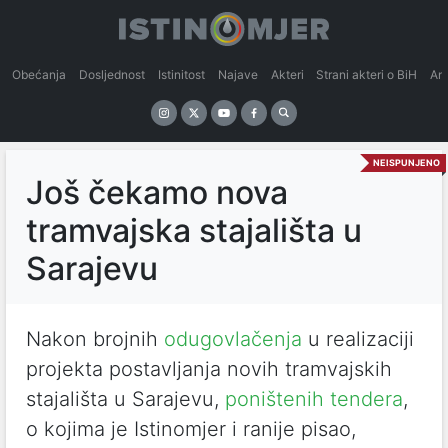
Obećanja
Dosljednost
Istinitost
Najave
Akteri
Strani akteri o BiH
An
NEISPUNJENO
Još čekamo nova
tramvajska stajališta u
Sarajevu
Nakon brojnih
odugovlačenja
u realizaciji
projekta postavljanja novih tramvajskih
stajališta u Sarajevu,
poništenih tendera
,
o kojima je Istinomjer i ranije pisao,