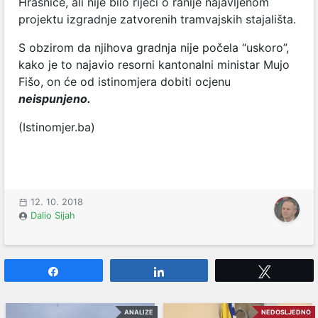
Hrasnice, ali nije bilo riječi o ranije najavljenom
projektu izgradnje zatvorenih tramvajskih stajališta.
S obzirom da njihova gradnja nije počela “uskoro”,
kako je to najavio resorni kantonalni ministar Mujo
Fišo, on će od istinomjera dobiti ocjenu
neispunjeno.
(Istinomjer.ba)
12. 10. 2018
Dalio Sijah
Share
Share
Tweet
ANALIZE
NEDOSLJEDNO