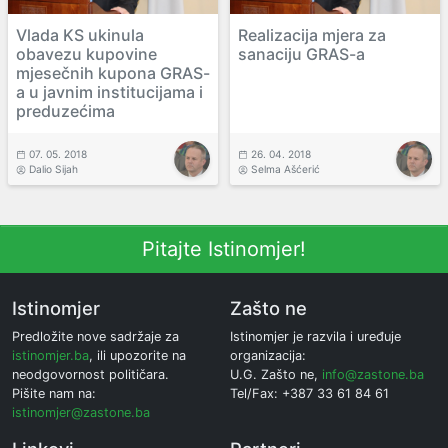
Vlada KS ukinula
Realizacija mjera za
obavezu kupovine
sanaciju GRAS-a
mjesečnih kupona GRAS-
a u javnim institucijama i
preduzećima
07. 05. 2018
26. 04. 2018
Dalio Sijah
Selma Ašćerić
Pitajte Istinomjer!
Istinomjer
Zašto ne
Predložite nove sadržaje za
Istinomjer je razvila i uređuje
istinomjer.ba
, ili upozorite na
organizacija:
neodgovornost političara.
U.G. Zašto ne,
info@zastone.ba
Pišite nam na:
Tel/Fax: +387 33 61 84 61
istinomjer@zastone.ba