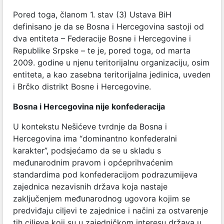
Pored toga, članom 1. stav (3) Ustava BiH
definisano je da se Bosna i Hercegovina sastoji od
dva entiteta – Federacije Bosne i Hercegovine i
Republike Srpske – te je, pored toga, od marta
2009. godine u njenu teritorijalnu organizaciju, osim
entiteta, a kao zasebna teritorijalna jedinica, uveden
i Brčko distrikt Bosne i Hercegovine.
Bosna i Hercegovina nije konfederacija
U kontekstu Nešićeve tvrdnje da Bosna i
Hercegovina ima “dominantno konfederalni
karakter”, podsjećamo da se u skladu s
međunarodnim pravom i općeprihvaćenim
standardima pod
konfederacijom podrazumijeva
zajednica nezavisnih država koja nastaje
zaključenjem međunarodnog ugovora kojim se
predviđaju ciljevi te zajednice i načini za ostvarenje
tih ciljeva koji su u zajedničkom interesu država u