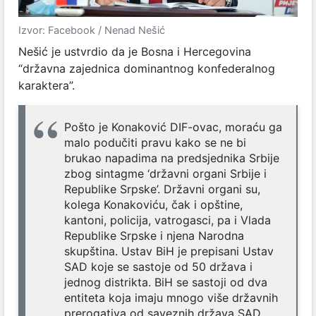
Izvor: Facebook / Nenad Nešić
Nešić je ustvrdio da je Bosna i Hercegovina
“državna zajednica dominantnog konfederalnog
karaktera”.
Pošto je Konaković DIF-ovac, moraću ga
malo podučiti pravu kako se ne bi
brukao napadima na predsjednika Srbije
zbog sintagme ‘državni organi Srbije i
Republike Srpske’. Državni organi su,
kolega Konakoviću, čak i opštine,
kantoni, policija, vatrogasci, pa i Vlada
Republike Srpske i njena Narodna
skupština. Ustav BiH je prepisani Ustav
SAD koje se sastoje od 50 država i
jednog distrikta. BiH se sastoji od dva
entiteta koja imaju mnogo više državnih
prerogativa od saveznih država SAD.