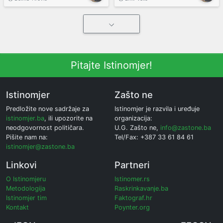
Pitajte Istinomjer!
Istinomjer
Zašto ne
Predložite nove sadržaje za
Istinomjer je razvila i uređuje
istinomjer.ba
, ili upozorite na
organizacija:
neodgovornost političara.
U.G. Zašto ne,
info@zastone.ba
Pišite nam na:
Tel/Fax: +387 33 61 84 61
istinomjer@zastone.ba
Linkovi
Partneri
O Istinomjeru
Istinomer.rs
Metodologija
Raskrinkavanje.ba
Istinomjer tim
Faktograf.hr
Kontakt
Poynter.org