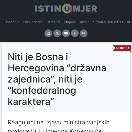
Obećanja
Dosljednost
Istinitost
Najave
Akteri
Strani akteri o BiH
An
NEISTINA
Niti je Bosna i
Hercegovina “državna
zajednica”, niti je
“konfederalnog
karaktera”
Reagujući na izjavu ministra vanjskih
poslova BiH Elmedina Konakovića