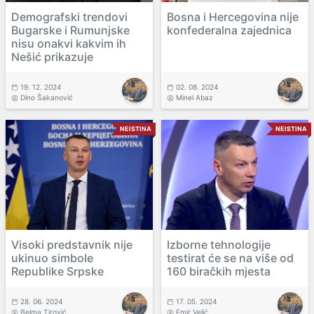
Demografski trendovi
Bosna i Hercegovina nije
Bugarske i Rumunjske
konfederalna zajednica
nisu onakvi kakvim ih
Nešić prikazuje
19. 12. 2024
02. 08. 2024
Dino Šakanović
Minel Abaz
NEISTINA
NEISTINA
Visoki predstavnik nije
Izborne tehnologije
ukinuo simbole
testirat će se na više od
Republike Srpske
160 biračkih mjesta
28. 06. 2024
17. 05. 2024
Belma Tirović
Emir Velić