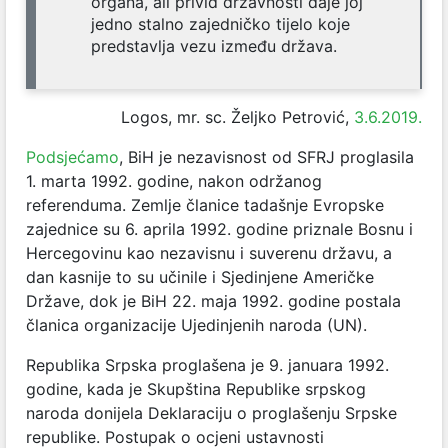
organa, ali privid državnosti daje joj
jedno stalno zajedničko tijelo koje
predstavlja vezu između država.
Logos, mr. sc. Željko Petrović,
3.6.2019.
Podsjećamo
, BiH je nezavisnost od SFRJ proglasila
1. marta 1992. godine, nakon održanog
referenduma. Zemlje članice tadašnje Evropske
zajednice su 6. aprila 1992. godine priznale Bosnu i
Hercegovinu kao nezavisnu i suverenu državu, a
dan kasnije to su učinile i Sjedinjene Američke
Države, dok je BiH 22. maja 1992. godine postala
članica organizacije Ujedinjenih naroda (UN).
Republika Srpska proglašena je 9. januara 1992.
godine, kada je Skupština Republike srpskog
naroda donijela Deklaraciju o proglašenju Srpske
republike. Postupak o ocjeni ustavnosti