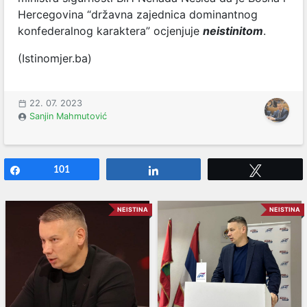
Hercegovina “
državna zajednica dominantnog
konfederalnog karaktera
” ocjenjuje
neistinitom
.
(Istinomjer.ba)
22. 07. 2023
Sanjin Mahmutović
Share
101
Share
Tweet
NEISTINA
NEISTINA