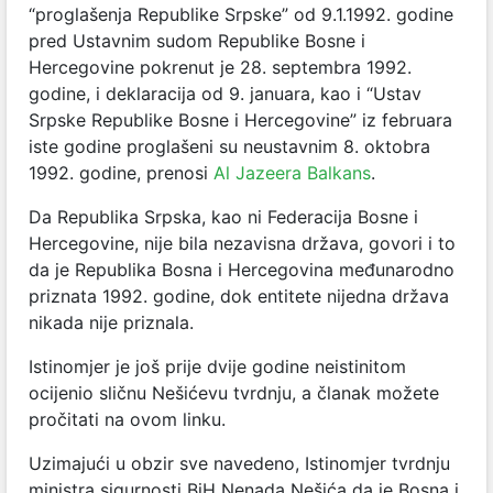
“proglašenja Republike Srpske” od 9.1.1992. godine
pred Ustavnim sudom Republike Bosne i
Hercegovine pokrenut je 28. septembra 1992.
godine, i deklaracija od 9. januara, kao i “Ustav
Srpske Republike Bosne i Hercegovine” iz februara
iste godine proglašeni su neustavnim 8. oktobra
1992. godine, prenosi
Al Jazeera Balkans
.
Da Republika Srpska, kao ni Federacija Bosne i
Hercegovine, nije bila nezavisna država, govori i to
da je Republika Bosna i Hercegovina međunarodno
priznata 1992. godine, dok entitete nijedna država
nikada nije priznala.
Istinomjer je još prije dvije godine neistinitom
ocijenio sličnu Nešićevu tvrdnju, a članak možete
pročitati na ovom linku.
Uzimajući u obzir sve navedeno, Istinomjer tvrdnju
ministra sigurnosti BiH Nenada Nešića da je Bosna i