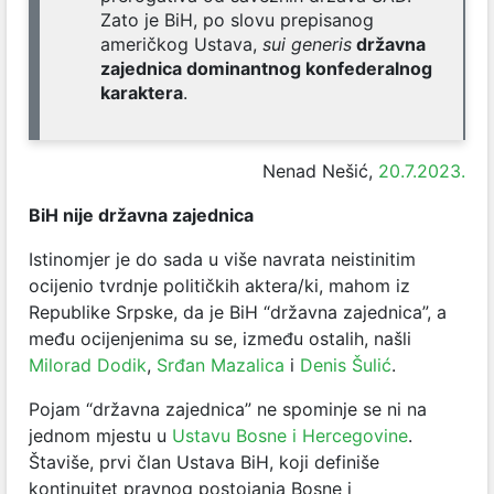
Zato je BiH, po slovu prepisanog
američkog Ustava,
sui generis
državna
zajednica dominantnog konfederalnog
karaktera
.
Nenad Nešić,
20.7.2023.
BiH nije državna zajednica
Istinomjer je do sada u više navrata neistinitim
ocijenio tvrdnje političkih aktera/ki, mahom iz
Republike Srpske, da je BiH “državna zajednica”, a
među ocijenjenima su se, između ostalih, našli
Milorad Dodik
,
Srđan Mazalica
i
Denis Šulić
.
Pojam “državna zajednica” ne spominje se ni na
jednom mjestu u
Ustavu Bosne i Hercegovine
.
Štaviše, prvi član Ustava BiH, koji definiše
kontinuitet pravnog postojanja Bosne i