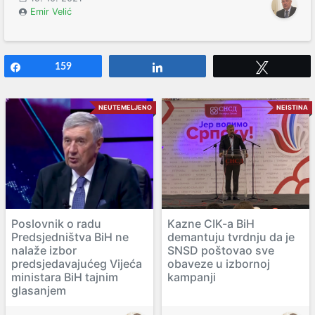
Emir Velić
Share
159
Share
Tweet
NEUTEMELJENO
NEISTINA
Poslovnik o radu
Kazne CIK-a BiH
Predsjedništva BiH ne
demantuju tvrdnju da je
nalaže izbor
SNSD poštovao sve
predsjedavajućeg Vijeća
obaveze u izbornoj
ministara BiH tajnim
kampanji
glasanjem