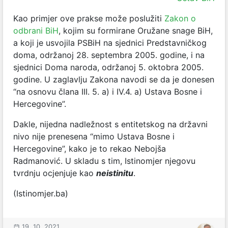
Kao primjer ove prakse može poslužiti
Zakon o
odbrani BiH
, kojim su formirane Oružane snage BiH,
a koji je usvojila PSBiH na sjednici Predstavničkog
doma, održanoj 28. septembra 2005. godine, i na
sjednici Doma naroda, održanoj 5. oktobra 2005.
godine. U zaglavlju Zakona navodi se da je donesen
“na osnovu člana III. 5. a) i IV.4. a) Ustava Bosne i
Hercegovine”.
Dakle, nijedna nadležnost s entitetskog na državni
nivo nije prenesena “mimo Ustava Bosne i
Hercegovine”, kako je to rekao Nebojša
Radmanović. U skladu s tim, Istinomjer njegovu
tvrdnju ocjenjuje kao
neistinitu
.
(Istinomjer.ba)
19. 10. 2021