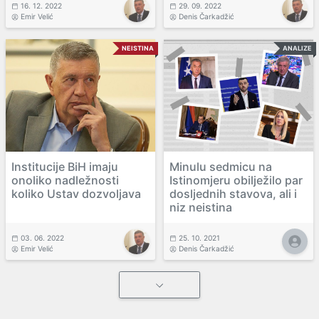
16. 12. 2022
29. 09. 2022
Emir Velić
Denis Čarkadžić
NEISTINA
ANALIZE
Institucije BiH imaju
Minulu sedmicu na
onoliko nadležnosti
Istinomjeru obilježilo par
koliko Ustav dozvoljava
dosljednih stavova, ali i
niz neistina
03. 06. 2022
25. 10. 2021
Emir Velić
Denis Čarkadžić