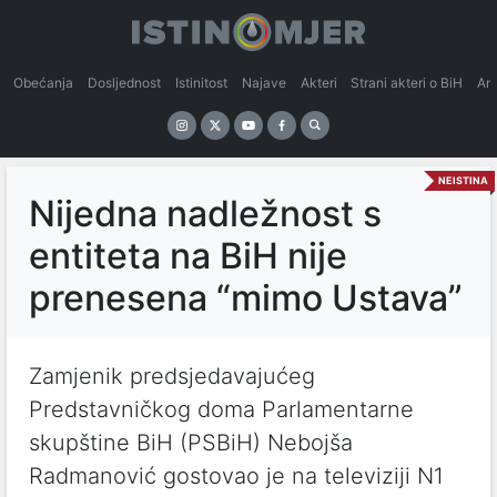
Obećanja
Dosljednost
Istinitost
Najave
Akteri
Strani akteri o BiH
An
NEISTINA
Nijedna nadležnost s
entiteta na BiH nije
prenesena “mimo Ustava”
Zamjenik predsjedavajućeg
Predstavničkog doma Parlamentarne
skupštine BiH (PSBiH) Nebojša
Radmanović gostovao je na televiziji N1