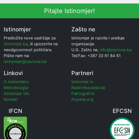
Pitajte Istinomjer!
Istinomjer
Zašto ne
Predložite nove sadržaje za
Istinomjer je razvila i uređuje
istinomjer.ba
, ili upozorite na
organizacija:
neodgovornost političara.
U.G. Zašto ne,
info@zastone.ba
Pišite nam na:
Tel/Fax: +387 33 61 84 61
istinomjer@zastone.ba
Linkovi
Partneri
O Istinomjeru
Istinomer.rs
Metodologija
Raskrinkavanje.ba
Istinomjer tim
Faktograf.hr
Kontakt
Poynter.org
IFCN
EFCSN