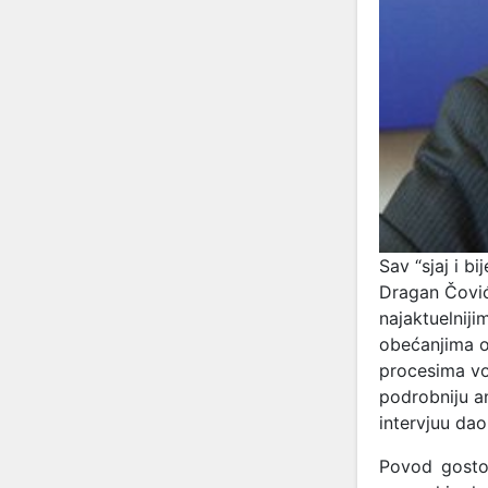
Sav “sjaj i 
Dragan Čović
najaktuelniji
obećanjima o 
procesima vođ
podrobniju an
intervjuu dao
Povod gostov