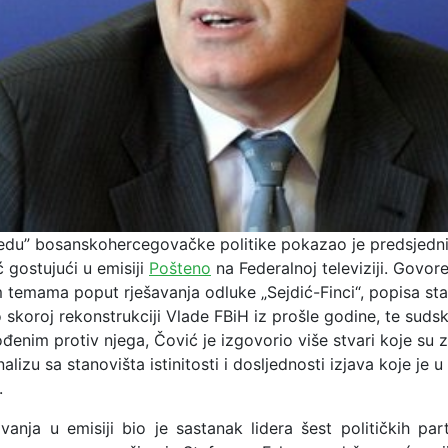
bijedu” bosanskohercegovačke politike pokazao je predsjed
 gostujući u emisiji
Pošteno
na Federalnoj televiziji. Govore
m temama poput rješavanja odluke „Sejdić-Finci“, popisa st
skoroj rekonstrukciji Vlade FBiH iz prošle godine, te suds
enim protiv njega, Čović je izgovorio više stvari koje su z
alizu sa stanovišta istinitosti i dosljednosti izjava koje je 
.
anja u emisiji bio je sastanak lidera šest političkih part