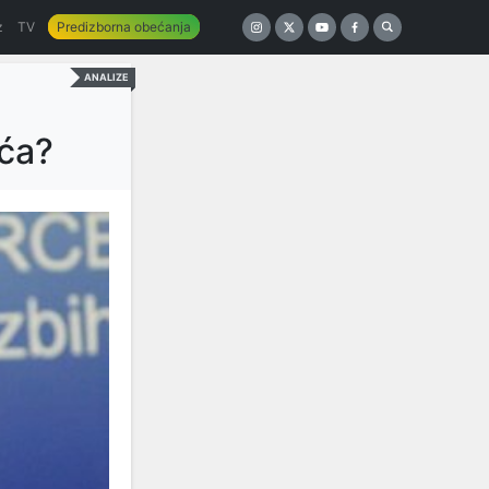
z
TV
Predizborna obećanja
ANALIZE
ća?