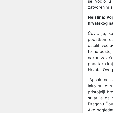
se vodio u 
zatvorenim z
Neistina: Po
hrvatskog n
Čović je, k
podatkom da 
ostalih već u
to ne postoj
nakon završ
podataka koj
Hrvata. Ovog
„Apsolutno s
iako su ovo 
pristojniji b
stvar je da 
Draganu Čovi
Ako pogledate