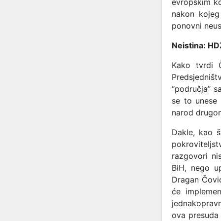
evropskim ko
nakon kojeg
ponovni neus
Neistina: HD
Kako tvrdi 
Predsjedništv
“područja” s
se to unese 
narod drugom
Dakle, kao š
pokrovitelj
razgovori ni
BiH, nego u
Dragan Čović
će implement
jednakopravn
ova presuda 