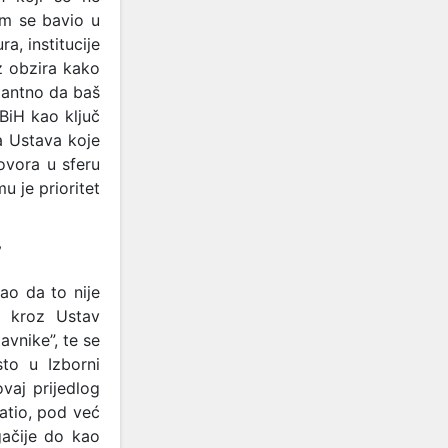
om se bavio u
a, institucije
ez obzira kako
tantno da baš
BiH kao ključ
a Ustava koje
ovora u sferu
u je prioritet
”
ao da to nije
e kroz Ustav
avnike”, te se
sto u Izborni
vaj prijedlog
vatio, pod već
gačije do kao