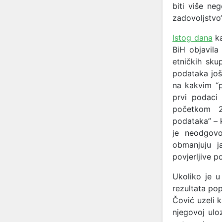
biti više ne
zadovoljstvo“
Istog dana
ka
BiH objavila
etničkih sku
podataka još 
na kakvim “p
prvi podaci 
početkom 20
podataka” – 
je neodgovor
obmanjuju j
povjerljive p
Ukoliko je u
rezultata pop
Čović uzeli 
njegovoj ulo