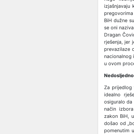
izjašnjavaju
pregovorima s
BiH dužne su 
se oni naziv
Dragan Čović
rješenja, je
prevazilaze 
nacionalnog i
u ovom proce
Nedosljednos
Za prijedlog
idealno rje
osiguralo da 
način izbora
zakon BiH, u
došao od „boš
pomenutim us