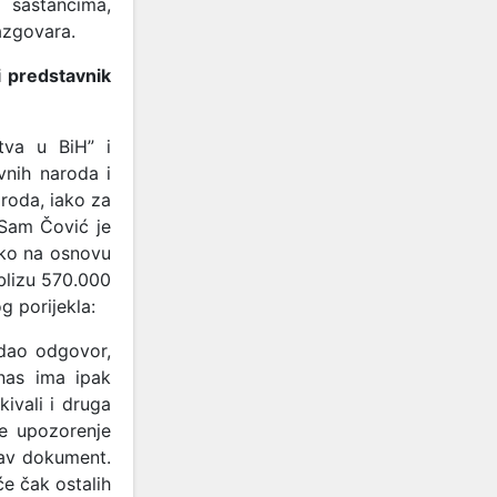
 sastancima,
azgovara.
i predstavnik
tva u BiH” i
vnih naroda i
aroda, iako za
 Sam Čović je
ako na osnovu
blizu 570.000
g porijekla:
 dao odgovor,
 nas ima ipak
kivali i druga
je upozorenje
kav dokument.
će čak ostalih