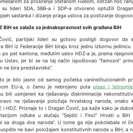
mesarom za proširenje Stefanom Fuleom, održan noć ranij
 su lideri SDA, SBB-a i SDP-a otvoreno optužili Draga
pjeh sastanka i dizanje praga uslova za postizanje dogovo
Z BiH se zalaže za jednakopravnost svih građana BiH
Čović, partijski lideri su gotovo postigli dogovor da 
a BiH iz Federacije BiH biraju kroz jednu izbornu jedinicu
a po pet kantona, međutim uslov HDZ-a je, prema njegovim
u Ustav, jer bi se na taj način ispoštovao “famozni” prin
 ne bira predstavnike“.
to je bilo jasno od samog početka vaninstitucionalnih 
stvom EU-a, o čemu je nebrojeno puta
pisao i Istinomje
su bili usmjereni ka rješavanju diskriminacije nekonstituti
pravo na rješavanje položaja hrvatskog naroda, onako 
 i HDZ. Priznaje to i Dragan Čović, pa kaže kako je dubo
acijom odluke u slučaju “Sejdić i Finci” Hrvati u BiH 
i sa druga dva naroda“. U tome ga nije pokolebala ni či
uopšte ne bavi položajem konstitutivnih naroda u BiH, a ni