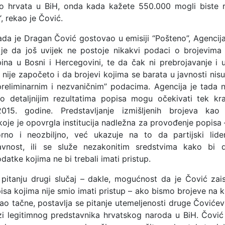
go hrvata u BiH, onda kada kažete 550.000 mogli biste 
, rekao je Čović.
da je Dragan Čović gostovao u emisiji “Pošteno”, Agencija 
 je da još uvijek ne postoje nikakvi podaci o brojevima
pina u Bosni i Hercegovini, te da čak ni prebrojavanje i 
nije započeto i da brojevi kojima se barata u javnosti nis
reliminarnim i nezvaničnim” podacima. Agencija je tada n
o detaljnijim rezultatima popisa mogu očekivati tek kra
15. godine. Predstavljanje izmišljenih brojeva kao 
koje je opovrgla institucija nadležna za provođenje popisa
no i neozbiljno, već ukazuje na to da partijski lider
avnost, ili se služe nezakonitim sredstvima kako bi d
odatke kojima ne bi trebali imati pristup.
 pitanju drugi slučaj – dakle, mogućnost da je Čović za
isa kojima nije smio imati pristup – ako bismo brojeve na 
kao tačne, postavlja se pitanje utemeljenosti druge Čovićev
zi legitimnog predstavnika hrvatskog naroda u BiH. Čović