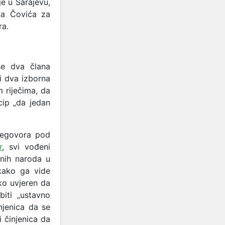
e u Sarajevu,
na Čovića za
ra.
se dva člana
 i dva izborna
 riječima, da
cip „da jedan
pregovora pod
r
, svi vođeni
vnih naroda u
kako ga vide
ko uvjeren da
biti „ustavno
njenica da se
 činjenica da