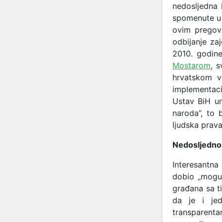
nedosljedna i
spomenute u 
ovim pregovo
odbijanje za
2010. godin
Mostarom
, 
hrvatskom v
implementaci
Ustav BiH un
naroda”, to 
ljudska prava
Nedosljednost
Interesantna
dobio „mogu
građana sa t
da je i jed
transparenta