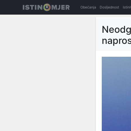
Obećanja
Dosljednost
Istin
Neodgo
napros