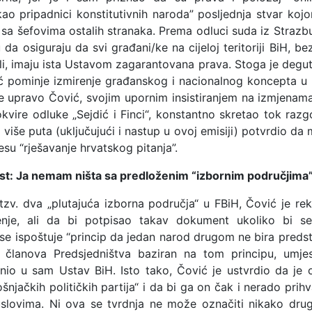
 kao pripadnici konstitutivnih naroda” posljednja stvar koj
a šefovima ostalih stranaka. Prema odluci suda iz Strazbur
da osiguraju da svi građani/ke na cijeloj teritoriji BiH, b
ali, imaju ista Ustavom zagarantovana prava. Stoga je degu
 pominje izmirenje građanskog i nacionalnog koncepta u 
r je upravo Čović, svojim upornim insistiranjem na izmjenam
okvire odluke „Sejdić i Finci“, konstantno skretao tok razg
 više puta (uključujući i nastup u ovoj emisiji) potvrdio da m
su “rješavanje hrvatskog pitanja”.
t: Ja nemam ništa sa predloženim “izbornim područjima
 tzv. dva „plutajuća izborna područja“ u FBiH, Čović je rek
šenje, ali da bi potpisao takav dokument ukoliko bi s
se ispoštuje “princip da jedan narod drugom ne bira predst
 članova Predsjedništva baziran na tom principu, umje
nio u sam Ustav BiH. Isto tako, Čović je ustvrdio da je o
njačkih političkih partija“ i da bi ga on čak i nerado prih
lovima. Ni ova se tvrdnja ne može označiti nikako dru