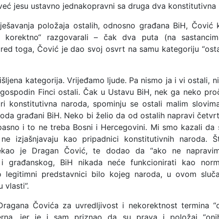
 već jesu ustavno jednakopravni sa druga dva konstitutivna
rješavanja položaja ostalih, odnosno građana BiH, Čović
 korektno“ razgovarali – čak dva puta (na sastanci
ored toga, Čović je dao svoj osvrt na samu kategoriju “osta
išljena kategorija. Vrijeđamo ljude. Pa nismo ja i vi ostali, 
je gospodin Finci ostali. Čak u Ustavu BiH, nek ga neko pro
tri konstitutivna naroda, spominju se ostali malim slovim
oda građani BiH. Neko bi želio da od ostalih napravi četvrt
opasno i to ne treba Bosni i Hercegovini. Mi smo kazali da 
ne izjašnjavaju kao pripadnici konstitutivnih naroda. 
rekao je Dragan Čović, te dodao da “ako ne napravi
 i građanskog, BiH nikada neće funkcionirati kao norm
legitimni predstavnici bilo kojeg naroda, u ovom sluč
 vlasti”.
Dragana Čovića za uvredljivost i nekorektnost termina “os
erna, jer je i sam priznao da su prava i položaj “oni