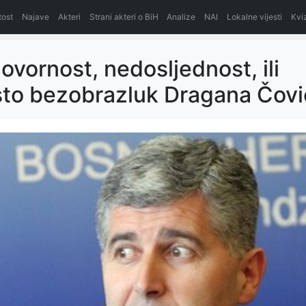
itost
Najave
Akteri
Strani akteri o BiH
Analize
NAI
Lokalne vijesti
Kvi
vornost, nedosljednost, ili
to bezobrazluk Dragana Čovi