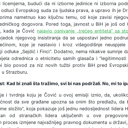
 licemjerna, budući da ni izborne jedinice ni izborna podr
odluci Evropskog suda za ljudska prava, a upravo ih je D
rima nametnuo kao ključnu temu, od koje zavisi njegov 
jedničkog dogovora. Pored toga, javnost u BiH je još od 
e, kada je Čović
najavio osnivanje „trećeg entiteta“ sa s
svjedok njegovog insistiranja da se uspostavi jedno podru
ećinom, koje je nastavio i kroz višegodišnje neuspjele
ji odluke „Sejdić i Finci“. Dodatno, nema nikakve sumnje da
ijela odrednica o etnicitetu samih glasača i “legitimnosti
bi bio povod za niz novih tužbi protiv BiH pred Evrop
 u Strazburu.
: Kad bi znali šta tražimo, svi bi nas podržali. No, mi to i
 je i tvrdnja koju je Čović u ovoj emisiji iznio, da, ukoli
ćnost da sve građane upozna sa onim što predlažu, da b
ime složilo“, koja pokazuje još jednu nedosljednost lidera 
an od stranačkih lidera uključenih u ove pregovore
n proces izmjene najvažnijeg pravnog dokumenta u državi, 