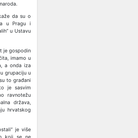
 naroda.
 kaže da su o
ma u Pragu i
lih” u Ustavu
nit je gospodin
čita, imamo u
a, a onda iza
u grupaciju u
su to građani
Što je sasvim
mo ravnotežu
alna država,
aju hrvatskog
tali” je više
h koji se ne