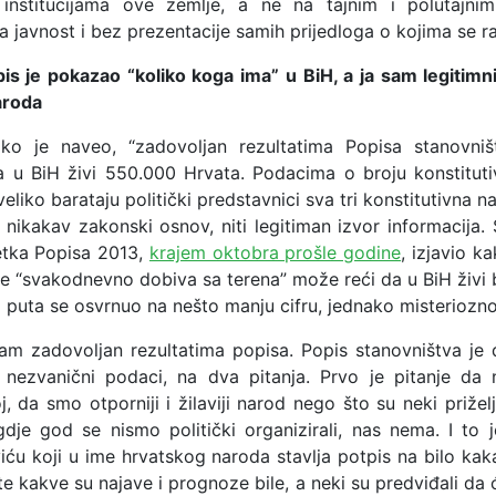
institucijama ove zemlje, a ne na tajnim i polutajnim
a javnost i bez prezentacije samih prijedloga o kojima se r
pis je pokazao “koliko koga ima” u BiH, a ja sam legitimn
aroda
ako je naveo, “zadovoljan rezultatima Popisa stanovniš
u BiH živi 550.000 Hrvata. Podacima o broju konstituti
veliko barataju politički predstavnici sva tri konstitutivna n
i nikakav zakonski osnov, niti legitiman izvor informacija.
etka Popisa 2013,
krajem oktobra prošle godine
, izjavio k
e “svakodnevno dobiva sa terena” može reći da u BiH živi 
 puta se osvrnuo na nešto manju cifru, jednako misteriozno
am zadovoljan rezultatima popisa. Popis stanovništva je
nezvanični podaci, na dva pitanja. Prvo je pitanje da
roj, da smo otporniji i žilaviji narod nego što su neki priželj
gdje god se nismo politički organizirali, nas nema. I to 
ću koji u ime hrvatskog naroda stavlja potpis na bilo ka
 kakve su najave i prognoze bile, a neki su predviđali da 