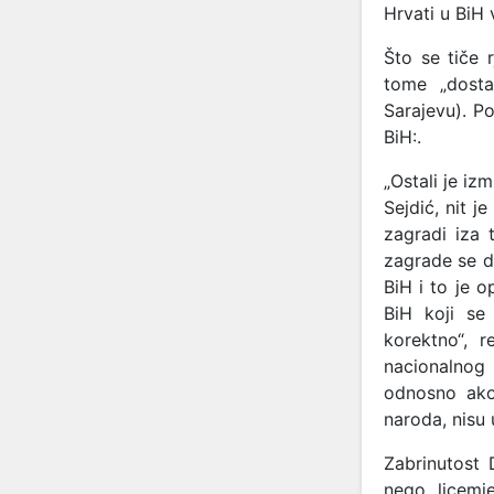
Hrvati u BiH
Što se tiče 
tome „dosta
Sarajevu). P
BiH:.
„Ostali je izm
Sejdić, nit 
zagradi iza 
zagrade se d
BiH i to je 
BiH koji se 
korektno“, 
nacionalnog
odnosno ako 
naroda, nisu u
Zabrinutost 
nego licemj