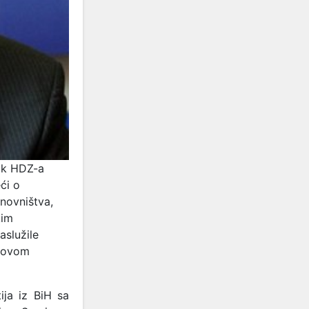
nik HDZ-a
ći o
anovništva,
kim
aslužile
u ovom
ija iz BiH sa