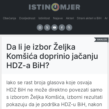
Obećanja
Dosljednost
Istinitost
Najave
Akteri
Strani akteri o BiH
An
ANALIZE
Da li je izbor Željka
Komšića doprinio jačanju
HDZ-a BiH?
Iako se rast broja glasova koje osvaja
HDZ BiH ne može direktno povezati samo
s izborom Željka Komšića, izborni rezultati
pokazuju da je podrška HDZ-u BiH, nakon