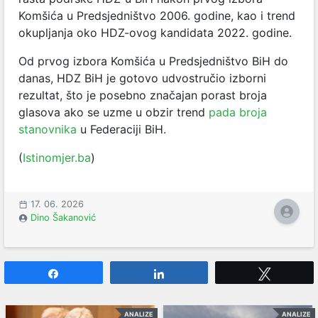
Komšića u Predsjedništvo 2006. godine, kao i trend
okupljanja oko HDZ-ovog kandidata 2022. godine.
Od prvog izbora Komšića u Predsjedništvo BiH do
danas, HDZ BiH je gotovo udvostručio izborni
rezultat, što je posebno značajan porast broja
glasova ako se uzme u obzir trend
pada broja
stanovnika
u Federaciji BiH.
(
Istinomjer.ba
)
17. 06. 2026
Dino Šakanović
Share
Share
Tweet
ANALIZE
ANALIZE