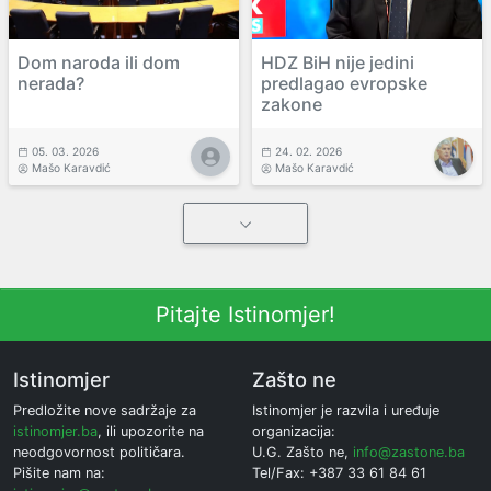
Dom naroda ili dom
HDZ BiH nije jedini
nerada?
predlagao evropske
zakone
05. 03. 2026
24. 02. 2026
Mašo Karavdić
Mašo Karavdić
Pitajte Istinomjer!
Istinomjer
Zašto ne
Predložite nove sadržaje za
Istinomjer je razvila i uređuje
istinomjer.ba
, ili upozorite na
organizacija:
neodgovornost političara.
U.G. Zašto ne,
info@zastone.ba
Pišite nam na:
Tel/Fax: +387 33 61 84 61