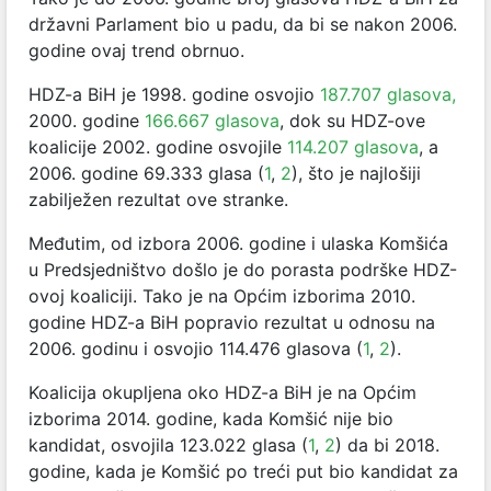
državni Parlament bio u padu, da bi se nakon 2006.
godine ovaj trend obrnuo.
HDZ-a BiH je 1998. godine osvojio
187.707 glasova,
2000. godine
166.667 glasova
, dok su HDZ-ove
koalicije 2002. godine osvojile
114.207 glasova
, a
2006. godine 69.333 glasa (
1
,
2
), što je najlošiji
zabilježen rezultat ove stranke.
Međutim, od izbora 2006. godine i ulaska Komšića
u Predsjedništvo došlo je do porasta podrške HDZ-
ovoj koaliciji. Tako je na Općim izborima 2010.
godine HDZ-a BiH popravio rezultat u odnosu na
2006. godinu i osvojio 114.476 glasova (
1
,
2
).
Koalicija okupljena oko HDZ-a BiH je na Općim
izborima 2014. godine, kada Komšić nije bio
kandidat, osvojila 123.022 glasa (
1
,
2
) da bi 2018.
godine, kada je Komšić po treći put bio kandidat za