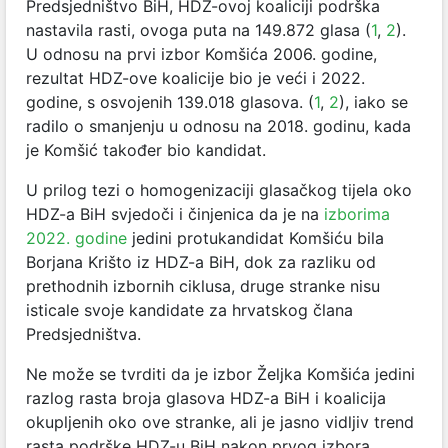
Predsjedništvo BiH, HDZ-ovoj koaliciji podrška
nastavila rasti, ovoga puta na 149.872 glasa (
1
,
2
).
U odnosu na prvi izbor Komšića 2006. godine,
rezultat HDZ-ove koalicije bio je veći i 2022.
godine, s osvojenih 139.018 glasova. (
1
,
2
), iako se
radilo o smanjenju u odnosu na 2018. godinu, kada
je Komšić također bio kandidat.
U prilog tezi o homogenizaciji glasačkog tijela oko
HDZ-a BiH svjedoči i činjenica da je na
izborima
2022. godine
jedini protukandidat Komšiću bila
Borjana Krišto iz HDZ-a BiH, dok za razliku od
prethodnih izbornih ciklusa, druge stranke nisu
isticale svoje kandidate za hrvatskog člana
Predsjedništva.
Ne može se tvrditi da je izbor Željka Komšića jedini
razlog rasta broja glasova HDZ-a BiH i koalicija
okupljenih oko ove stranke, ali je jasno vidljiv trend
rasta podrške HDZ-u BiH nakon prvog izbora