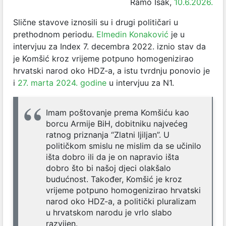
Ramo Isak,
10.6.2026.
Slične stavove iznosili su i drugi političari u
prethodnom periodu.
Elmedin Konaković
je u
intervjuu za Index 7. decembra 2022. iznio stav da
je Komšić kroz vrijeme potpuno homogenizirao
hrvatski narod oko HDZ-a, a istu tvrdnju ponovio je
i
27. marta 2024. godine
u intervjuu za N1.
Imam poštovanje prema Komšiću kao
borcu Armije BiH, dobitniku najvećeg
ratnog priznanja “Zlatni ljiljan”. U
političkom smislu ne mislim da se učinilo
išta dobro ili da je on napravio išta
dobro što bi našoj djeci olakšalo
budućnost. Također, Komšić je kroz
vrijeme potpuno homogenizirao hrvatski
narod oko HDZ-a, a politički pluralizam
u hrvatskom narodu je vrlo slabo
razvijen.