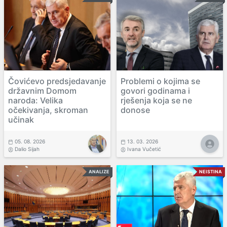
Čovićevo predsjedavanje
Problemi o kojima se
državnim Domom
govori godinama i
naroda: Velika
rješenja koja se ne
očekivanja, skroman
donose
učinak
05. 08. 2026
13. 03. 2026
Dalio Sijah
Ivana Vučetić
ANALIZE
NEISTINA