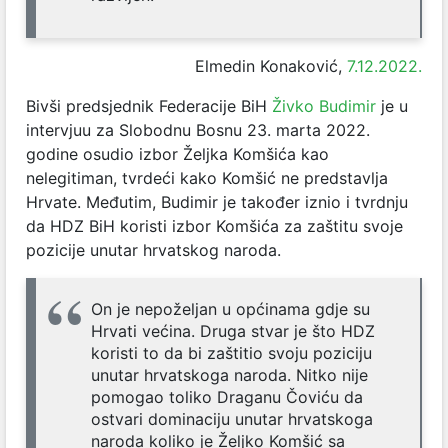
Elmedin Konaković,
7.12.2022.
Bivši predsjednik Federacije BiH
Živko Budimir
je u
intervjuu za Slobodnu Bosnu 23. marta 2022.
godine osudio izbor Željka Komšića kao
nelegitiman, tvrdeći kako Komšić ne predstavlja
Hrvate. Međutim, Budimir je također iznio i tvrdnju
da HDZ BiH koristi izbor Komšića za zaštitu svoje
pozicije unutar hrvatskog naroda.
On je nepoželjan u općinama gdje su
Hrvati većina. Druga stvar je što HDZ
koristi to da bi zaštitio svoju poziciju
unutar hrvatskoga naroda. Nitko nije
pomogao toliko Draganu Čoviću da
ostvari dominaciju unutar hrvatskoga
naroda koliko je Željko Komšić sa