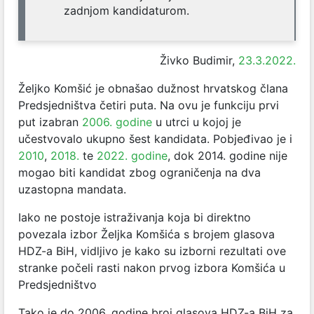
zadnjom kandidaturom.
Živko Budimir,
23.3.2022.
Željko Komšić je obnašao dužnost hrvatskog člana
Predsjedništva četiri puta. Na ovu je funkciju prvi
put izabran
2006. godine
u utrci u kojoj je
učestvovalo ukupno šest kandidata. Pobjeđivao je i
2010
,
2018.
te
2022. godine
, dok 2014. godine nije
mogao biti kandidat zbog ograničenja na dva
uzastopna mandata.
Iako ne postoje istraživanja koja bi direktno
povezala izbor Željka Komšića s brojem glasova
HDZ-a BiH, vidljivo je kako su izborni rezultati ove
stranke počeli rasti nakon prvog izbora Komšića u
Predsjedništvo
Tako je do 2006. godine broj glasova HDZ-a BiH za