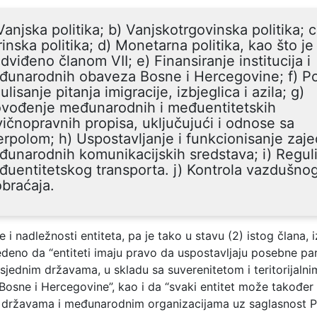
Vanjska politika; b) Vanjskotrgovinska politika; c
inska politika; d) Monetarna politika, kao što je
dviđeno članom VII; e) Finansiranje institucija i
unarodnih obaveza Bosne i Hercegovine; f) Pol
ulisanje pitanja imigracije, izbjeglica i azila; g)
ovođenje međunarodnih i međuentitetskih
vičnopravnih propisa, uključujući i odnose sa
erpolom; h) Uspostavljanje i funkcionisanje zaje
unarodnih komunikacijskih sredstava; i) Regul
uentitetskog transporta. j) Kontrola vazdušno
braćaja.
e i nadležnosti entiteta, pa je tako u stavu (2) istog člana,
edeno da “entiteti imaju pravo da uspostavljaju posebne par
sjednim državama, u skladu sa suverenitetom i teritorijalni
Bosne i Hercegovine”, kao i da “svaki entitet može također 
državama i međunarodnim organizacijama uz saglasnost P