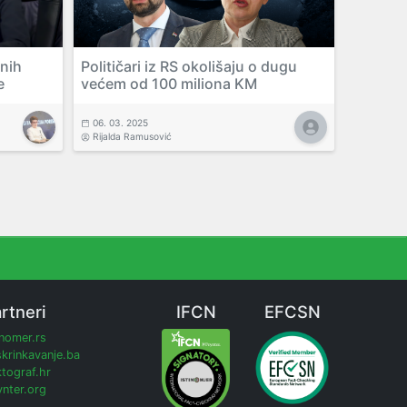
dnih
Političari iz RS okolišaju o dugu
e
većem od 100 miliona KM
06. 03. 2025
Rijalda Ramusović
rtneri
IFCN
EFCSN
inomer.rs
krinkavanje.ba
tograf.hr
nter.org