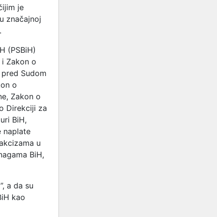
ijim je
 u značajnoj
.
iH (PSBiH)
e i Zakon o
u pred Sudom
kon o
ne, Zakon o
o Direkciji za
uri BiH,
 naplate
 akcizama u
snagama BiH,
, a da su
 BiH kao