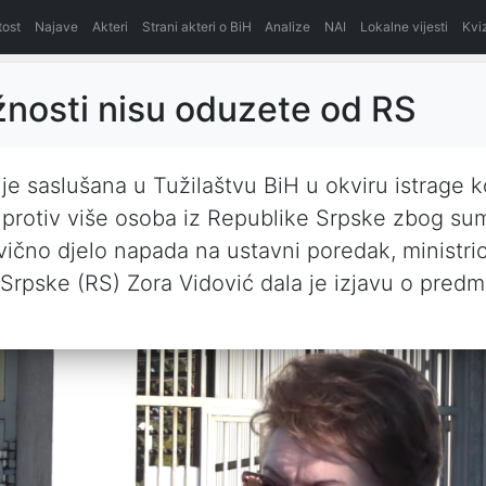
itost
Najave
Akteri
Strani akteri o BiH
Analize
NAI
Lokalne vijesti
Kvi
nosti nisu oduzete od RS
je saslušana u Tužilaštvu BiH u okviru istrage k
protiv više osoba iz Republike Srpske zbog su
ivično djelo napada na ustavni poredak, ministric
Srpske (RS) Zora Vidović dala je izjavu o pred