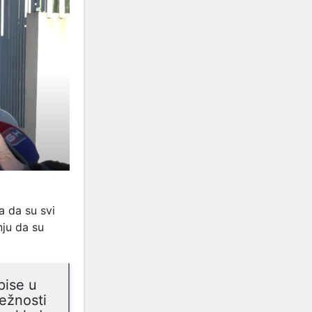
a da su svi
nju da su
pise u
ežnosti