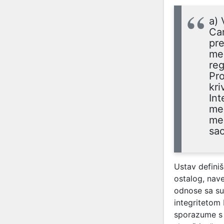
a) 
Car
pre
međ
reg
Pr
kri
Int
međ
međ
sao
Ustav definiš
ostalog, nav
odnose sa su
integritetom 
sporazume s 