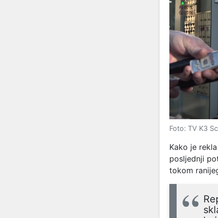
Foto: TV K3 S
Kako je rekla
posljednji po
tokom ranije
Rep
sk