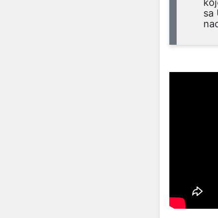
koj
sa
nad