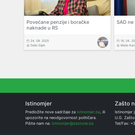
Povećane penzije i boračke
SAD ne 
naknade u RS
24. 09. 2025
16. 04. 2
Dalio Sijah
Mašo Kar
Istinomjer
Zašto 
Predložite nove sadržaje za
istinomjer.ba
, ili
Istinomjer j
upozorite na neodgovornost političara.
U.G. Zašto
Pišite nam na:
istinomjer@zastone.ba
Tel/Fax: +