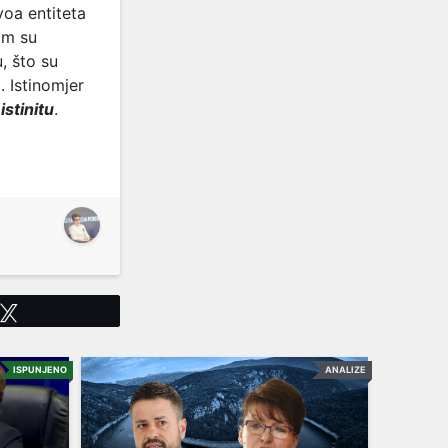
voa entiteta
om su
, što su
. Istinomjer
istinitu
.
Tweet
ISPUNJENO
ANALIZE