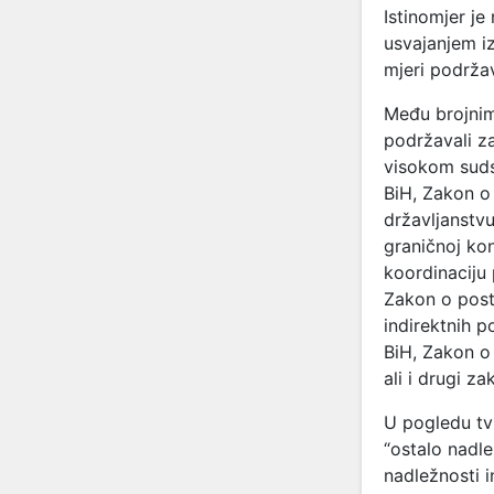
Istinomjer j
usvajanjem iz
mjeri podržav
Među brojnim
podržavali za
visokom suds
BiH, Zakon o 
državljanstv
graničnoj kon
koordinaciju 
Zakon o post
indirektnih 
BiH, Zakon o
ali i drugi za
U pogledu tv
“ostalo nadle
nadležnosti i