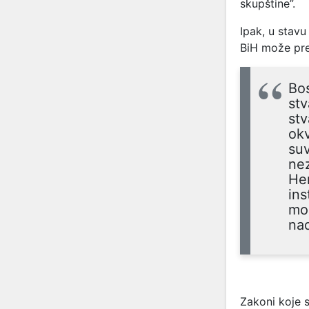
skupštine”.
Ipak, u stavu
BiH može preu
Bos
stv
stv
okv
suv
nez
He
ins
mog
nad
Zakoni koje 