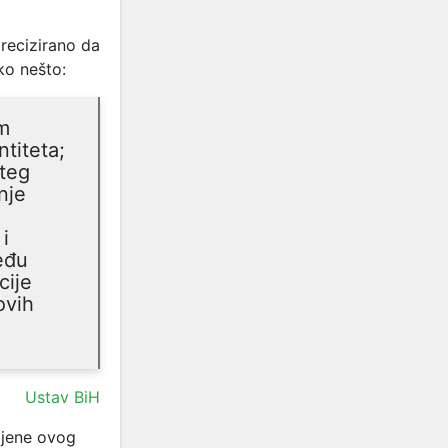
precizirano da
ko nešto:
im
titeta;
šteg
nje
i
eđu
cije
ovih
Ustav BiH
mjene ovog