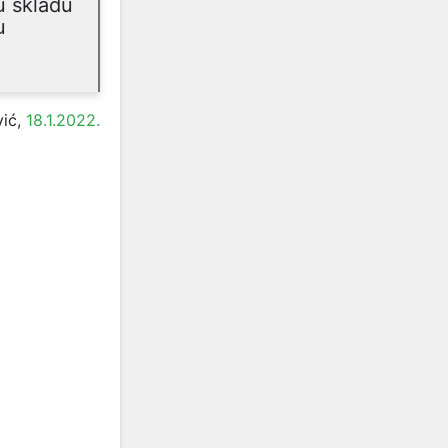
u skladu
u
vić,
18.1.2022.