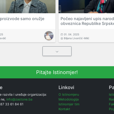
proizvode samo oružje
Počeo najavljeni upis naro
obveznica Republike Srpsk
025
01. 04. 2025
avdić
Biljana Livančić-Milić
Pitajte Istinomjer!
ne
Linkovi
Pa
e razvila i uređuje organizacija:
O Istinomjeru
Ist
 ne,
info@zastone.ba
Metodologija
Ras
387 33 61 84 61
Istinomjer tim
Fak
Kontakt
Poy