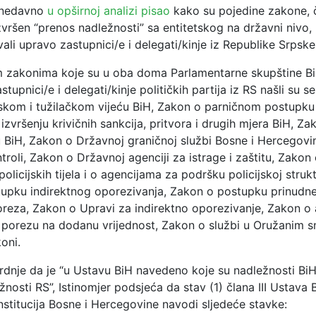
e nedavno
u opširnoj analizi pisao
kako su pojedine zakone, č
vršen “prenos nadležnosti” sa entitetskog na državni nivo,
ali upravo zastupnici/e i delegati/kinje iz Republike Srpske
 zakonima koje su u oba doma Parlamentarne skupštine B
stupnici/e i delegati/kinje političkih partija iz RS našli su s
kom i tužilačkom vijeću BiH, Zakon o parničnom postupk
izvršenju krivičnih sankcija, pritvora i drugih mjera BiH, Za
u BiH, Zakon o Državnoj graničnoj službi Bosne i Hercegovi
troli, Zakon o Državnoj agenciji za istrage i zaštitu, Zakon 
policijskih tijela i o agencijama za podršku policijskoj strukt
upku indirektnog oporezivanja, Zakon o postupku prinudne
poreza, Zakon o Upravi za indirektno oporezivanje, Zakon o
 porezu na dodanu vrijednost, Zakon o službi u Oružanim 
koni.
rdnje da je “u Ustavu BiH navedeno koje su nadležnosti BiH”
žnosti RS”, Istinomjer podsjeća da stav (1) člana III Ustava
nstitucija Bosne i Hercegovine navodi sljedeće stavke: