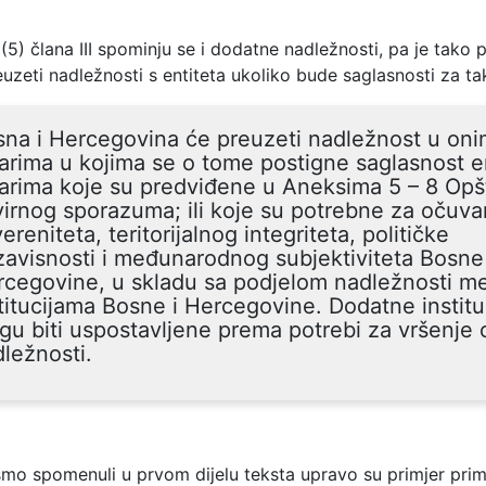
 (5) člana III spominju se i dodatne nadležnosti, pa je tako 
zeti nadležnosti s entiteta ukoliko bude saglasnosti za ta
na i Hercegovina će preuzeti nadležnost u on
arima u kojima se o tome postigne saglasnost en
arima koje su predviđene u Aneksima 5 – 8 Op
irnog sporazuma; ili koje su potrebne za očuva
ereniteta, teritorijalnog integriteta, političke
avisnosti i međunarodnog subjektiviteta Bosne 
rcegovine, u skladu sa podjelom nadležnosti m
titucijama Bosne i Hercegovine. Dodatne institu
u biti uspostavljene prema potrebi za vršenje 
ležnosti.
smo spomenuli u prvom dijelu teksta upravo su primjer pri