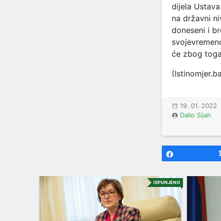
dijela Ustava
na državni n
doneseni i br
svojevremeno 
će zbog toga
(Istinomjer.b
19. 01. 2022
Dalio Sijah
Share
ISPUNJENO