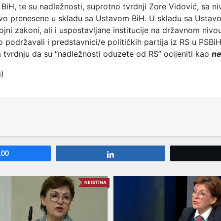
 BiH, te su nadležnosti, suprotno tvrdnji Zore Vidović, sa ni
ivo prenesene u skladu sa Ustavom BiH. U skladu sa Ustav
ojni zakoni, ali i uspostavljane institucije na državnom nivou
podržavali i predstavnici/e političkih partija iz RS u PSBiH
 tvrdnju da su “nadležnosti oduzete od RS” ocijeniti kao
ne
a)
100
Share
NEISTINA