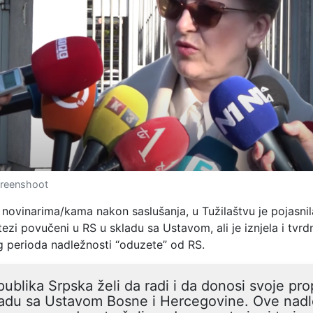
creenshoot
 novinarima/kama nakon saslušanja, u Tužilaštvu je pojasnil
tezi povučeni u RS u skladu sa Ustavom, ali je iznjela i tvrd
g perioda nadležnosti “oduzete” od RS.
ublika Srpska želi da radi i da donosi svoje pro
ladu sa Ustavom Bosne i Hercegovine. Ove nadl