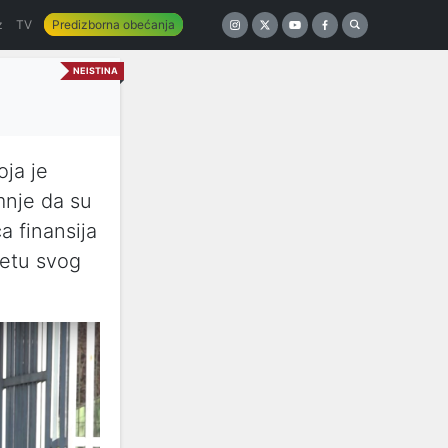
z
TV
Predizborna obećanja
NEISTINA
oja je
mnje da su
a finansija
metu svog