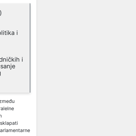
)
itika i
dničkih i
isanje
g
 između
alelne
m
sklapati
arlamentarne