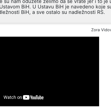
e su nam oduzete želimo da se vrate jer i to je 
 Ustavom BiH. U Ustavu BiH je navedeno koje s
ležnosti BiH, a sve ostalo su nadležnosti RS.
Zora Vido