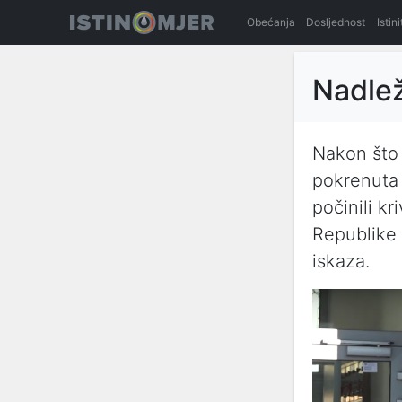
Obećanja
Dosljednost
Istin
Nadlež
Nakon što 
pokrenuta 
počinili kr
Republike 
iskaza.