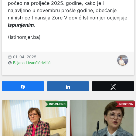
počeo na proljeće 2025. godine, kako je i
najavljeno u novembru prošle godine, obećanje
ministrice finansija Zore Vidović Istinomjer ocjenjuje
ispunjenim
.
(Istinomjer.ba)
01. 04. 2025
Biljana Livančić-Milić
Share
Share
Tweet
ISPUNJENO
NEISTINA