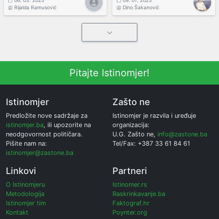
Rijalda Ramusović
Dino Šakanović
Pitajte Istinomjer!
Istinomjer
Zašto ne
Predložite nove sadržaje za
Istinomjer je razvila i uređuje
istinomjer.ba
, ili upozorite na
organizacija:
neodgovornost političara.
U.G. Zašto ne,
info@zastone.ba
Pišite nam na:
Tel/Fax: +387 33 61 84 61
istinomjer@zastone.ba
Linkovi
Partneri
O Istinomjeru
Istinomer.rs
Metodologija
Raskrinkavanje.ba
Istinomjer tim
Faktograf.hr
Kontakt
Poynter.org