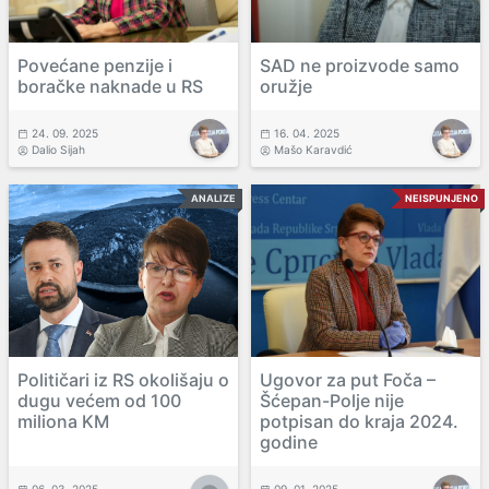
Povećane penzije i
SAD ne proizvode samo
boračke naknade u RS
oružje
24. 09. 2025
16. 04. 2025
Dalio Sijah
Mašo Karavdić
ANALIZE
NEISPUNJENO
Političari iz RS okolišaju o
Ugovor za put Foča –
dugu većem od 100
Šćepan-Polje nije
miliona KM
potpisan do kraja 2024.
godine
06. 03. 2025
09. 01. 2025