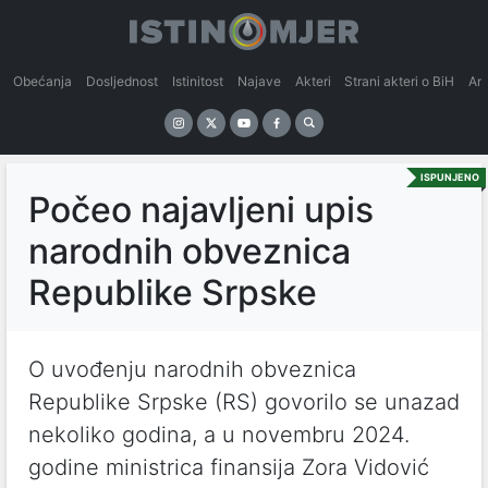
Obećanja
Dosljednost
Istinitost
Najave
Akteri
Strani akteri o BiH
An
ISPUNJENO
Počeo najavljeni upis
narodnih obveznica
Republike Srpske
O uvođenju narodnih obveznica
Republike Srpske (RS) govorilo se unazad
nekoliko godina, a u novembru 2024.
godine ministrica finansija Zora Vidović