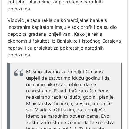
entiteta i planovima za pokretanje narodnih
obveznica.
Vidović je tada rekla da komercijalne banke s
inostranim kapitalom imaju visok profit i da su dio
depozita građana iznijeli vani. Kako je rekla,
ekonomski fakulteti iz Banjaluke i Istočnog Sarajeva
napravili su projekat za pokretanje narodnih
obveznica.
Mi smo stvarno zadovoljni što smo
uspjeli da zatvorimo iduću godinu i da
nemamo nikakav problem da se
relaksiramo. E sad, baš zato što ćemo
relaksirano raditi u idućoj godini, plan je
Ministarstva finansija, ja vjerujem da će
se i Vlada složiti s tim, da u proljeće
idemo sa narodnim obveznicama. Evo
zašto. Zato što ne želimo da ta sredstva
budu iznesena vani (…). To je zaista