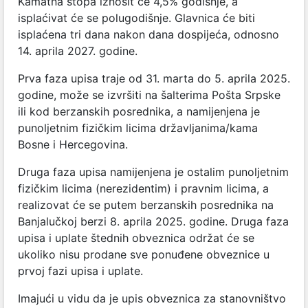
Kamatna stopa iznosit će 4,5% godišnje, a
isplaćivat će se polugodišnje. Glavnica će biti
isplaćena tri dana nakon dana dospijeća, odnosno
14. aprila 2027. godine.
Prva faza upisa traje od 31. marta do 5. aprila 2025.
godine, može se izvršiti na šalterima Pošta Srpske
ili kod berzanskih posrednika, a namijenjena je
punoljetnim fizičkim licima državljanima/kama
Bosne i Hercegovina.
Druga faza upisa namijenjena je ostalim punoljetnim
fizičkim licima (nerezidentim) i pravnim licima, a
realizovat će se putem berzanskih posrednika na
Banjalučkoj berzi 8. aprila 2025. godine. Druga faza
upisa i uplate štednih obveznica održat će se
ukoliko nisu prodane sve ponuđene obveznice u
prvoj fazi upisa i uplate.
Imajući u vidu da je upis obveznica za stanovništvo