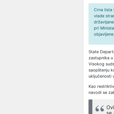
Crna lista
vlade stra
državljane
pri Minist
objavljene
State Depar
zastupnika u
Visokog suds
saopštenju ko
uključenosti 
Kao restrikti
navodi se za
Ovi
se 