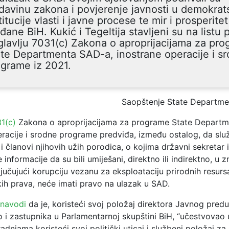
davinu zakona i povjerenje javnosti u demokrat
titucije vlasti i javne procese te mir i prosperitet
đane BiH. Kukić i Tegeltija stavljeni su na listu
lavlju 7031(c) Zakona o aproprijacijama za pr
te Departmenta SAD-a, inostrane operacije i s
grame iz 2021.
Saopštenje State Departme
31(c)
Zakona o aproprijacijama za programe State Departm
eracije i srodne programe predviđa, između ostalog, da slu
 i članovi njihovih užih porodica, o kojima državni sekretar
 informacije da su bili umiješani, direktno ili indirektno, u 
ljučujući korupciju vezanu za eksploataciju prirodnih resursa
kih prava, neće imati pravo na ulazak u SAD.
navodi
da je, koristeći svoj položaj direktora Javnog pred
o i zastupnika u Parlamentarnoj skupštini BiH, “učestvovao 
adnjama koristeći svoj politički uticaj i službeni položaj za