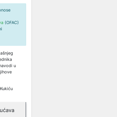
donose
va
(OFAC)
ni
dašnjeg
ednika
navodi u
jihove
 Kukiću
gućava