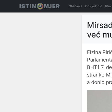
Obećanja
Dosljednost
Istin
Mirsad
već m
Elzina Pir
Parlamenta
BHT1 7. d
stranke Mi
a donio pr