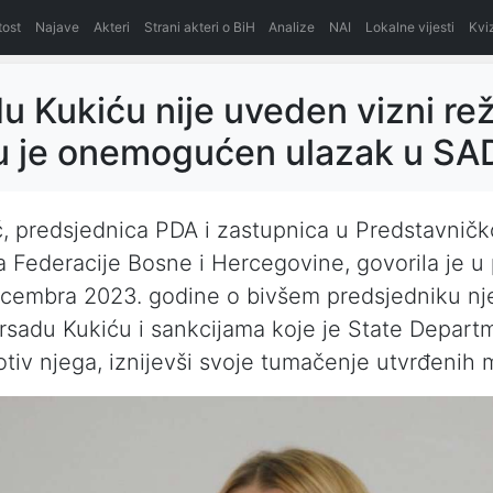
itost
Najave
Akteri
Strani akteri o BiH
Analize
NAI
Lokalne vijesti
Kvi
u Kukiću nije uveden vizni re
u je onemogućen ulazak u SA
ić, predsjednica PDA i zastupnica u Predstavni
 Federacije Bosne i Hercegovine, govorila je u
ecembra 2023. godine o bivšem predsjedniku nj
rsadu Kukiću i sankcijama koje je State Depar
otiv njega, iznijevši svoje tumačenje utvrđenih 