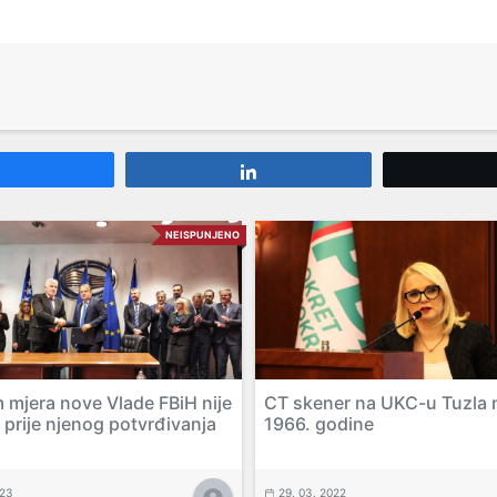
Share
Share
NEISPUNJENO
 mjera nove Vlade FBiH nije
CT skener na UKC-u Tuzla n
 prije njenog potvrđivanja
1966. godine
023
29. 03. 2022