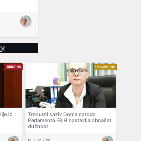
Tweet
NEISTINA
POLUISTINA
ije iz
Trenutni saziv Doma naroda
Parlamenta FBiH nastavlja obnašati
dužnost
12. 12. 2018