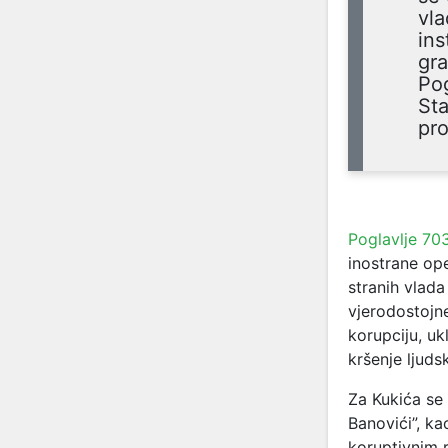
vla
ins
gra
Pog
Sta
pro
Poglavlje 70
inostrane op
stranih vlada
vjerodostojne
korupciju, uk
kršenje ljuds
Za Kukića se
Banovići”, ka
koruptivnim r