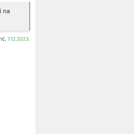
i na
rić,
7.12.2023.