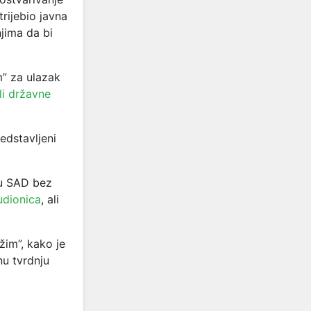
trijebio javna
njima da bi
m” za ulazak
li državne
edstavljeni
u SAD bez
udionica
, ali
žim”, kako je
nu tvrdnju