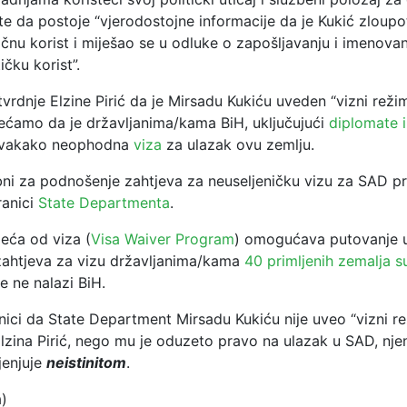
” te da postoje “vjerodostojne informacije da je Kukić zloupo
ičnu korist i miješao se u odluke o zapošljavanju i imenova
ičku korist”.
vrdnje Elzine Pirić da je Mirsadu Kukiću uveden “vizni reži
ećamo da je državljanima/kama BiH, uključujući
diplomate i
svakako neophodna
viza
za ulazak ovu zemlju.
bni za podnošenje zahtjeva za neuseljeničku vizu za SAD pr
ranici
State Departmenta
.
eća od viza (
Visa Waiver Program
) omogućava putovanje 
ahtjeva za vizu državljanima/kama
40 primljenih zemalja s
e ne nalazi BiH.
ici da State Department Mirsadu Kukiću nije uveo “vizni re
Elzina Pirić, nego mu je oduzeto pravo na ulazak u SAD, nje
jenjuje
neistinitom
.
a)