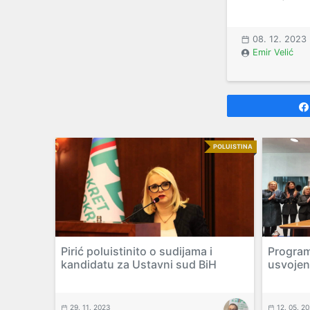
08. 12. 2023
Emir Velić
POLUISTINA
Pirić poluistinito o sudijama i
Program
kandidatu za Ustavni sud BiH
usvojen
29. 11. 2023
12. 05. 2