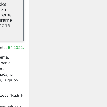
ske
 za
 prema
ograme
rodne
nta,
5.1.2022.
enta,
žbenici
 ima
značajnu
, ili grubo
uzeća “Rudnik
u
 ostvarivanje