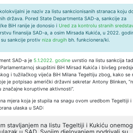
 kolokvijalni je naziv za listu sankcionisanih stranaca koju 
nih država. Pored State Departmenta SAD-a, sankcije za
/ke BiH ranije je donosio i
Ured za kontrolu stranih sredsta
arstvu finansija SAD-a, a osim Mirsada Kukića, u 2022. godi
 su sankcije protiv
niza drugih
bh. funkcionera/ki.
tment SAD-a je
5.1.2022. godine
uvrstio na listu sankcija ta
 Parlamentarnoj skupštini BiH Mirsad Kukića i bivšeg predsj
kog i tužilačkog vijeća BiH Milana Tegeltiju zbog, kako se 
je je potpisao američki državni sekretar Antony Blinken, “n
u značajne koruptivne aktivnosti”.
vna mjera koja je stupila na snagu ovom uredbom Tegeltiji i
brana ulaska u SAD:
m stavljanjem na listu Tegeltiji i Kukiću onemo
ulazak u SAD. Svojim djelovanjem podrivali su