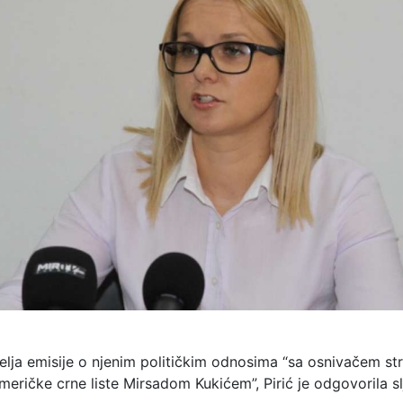
elja emisije o njenim političkim odnosima “sa osnivačem str
eričke crne liste Mirsadom Kukićem”, Pirić je odgovorila sl