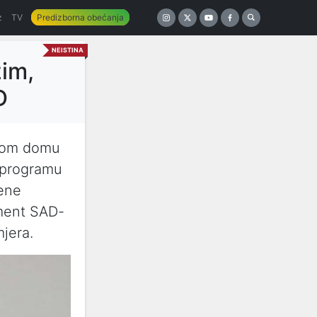
z
TV
Predizborna obećanja
NEISTINA
žim,
D
čkom domu
 programu
ene
tment SAD-
mjera.