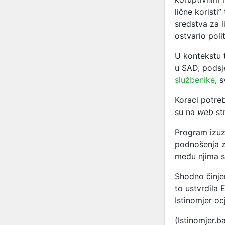
lične koristi
sredstva za l
ostvario polit
U kontekstu t
u SAD, podsj
službenike
, 
Koraci potre
su na
web
st
Program izuz
podnošenja z
među njima s
Shodno činjen
to ustvrdila 
Istinomjer oc
(Istinomjer.b