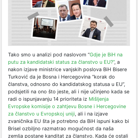
Tako smo u analizi pod naslovom “
Gdje je BiH na
putu za kandidatski status za članstvo u EU?”
, a
nakon izjave ministrice vanjskih poslova BiH Bisere
Turković da je Bosna i Hercegovina “korak do
članstva, odnosno do kandidatskog statusa u EU”,
podsjetili na ono što jeste, ali i nije učinjeno kada se
radi o ispunjavanju 14 prioriteta iz
Mišljenja
Evropske komisije o zahtjevu Bosne i Hercegovine
za članstvo u Evropskoj uniji
, ali i na izjave
zvaničnika EU šta je potrebno da BiH ispuni kako bi
Brisel ozbiljno razmatrao mogućnost da naša
zemlja postane kanditat za članstvo. Kada će ostali