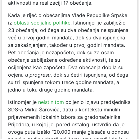
aktivnosti na realizaciji 17 obećanja.
Kada je riječ o obećanjima Vlade Republike Srpske
iz
oblasti socijalne politike
, Istinomjer je zabilježio
23 obećanja, od čega su dva obećanja neispunjena
već u prvoj godini mandata, dok su dva ispunjena
sa zakašnjenjem, također u prvoj godini mandata.
Pet obećanja je nezapočeto, dok su za osam
obećanja zabilježene određene aktivnosti, te su
ocijenjena kao započeta. Dva obećanja dobila su
ocjenu
u progresu
, dok su četiri ispunjena, od čega
su tri ispunjena tokom treće godine mandata, a
jedno u toku druge godine mandata.
Istinomjer je
neistinitom
ocijenio izjavu predsjednika
SDS-a Mirka Šarovića, datu u kontekstu minulih
prijevremenih lokalnih izbora za gradonačelnika
Prijedora, u kojoj je, pored ostalog, ustvrdio da je
ovoga puta izašlo “20.000 manje glasača u odnosu