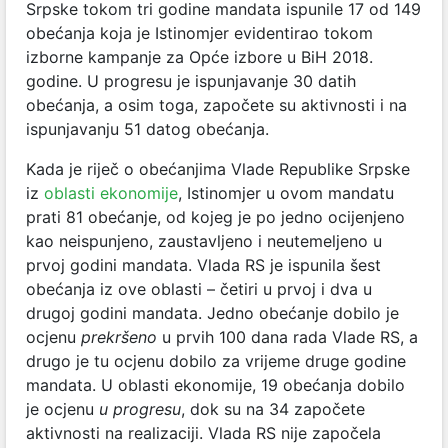
Srpske tokom tri godine mandata ispunile 17 od 149
obećanja koja je Istinomjer evidentirao tokom
izborne kampanje za Opće izbore u BiH 2018.
godine. U progresu je ispunjavanje 30 datih
obećanja, a osim toga, započete su aktivnosti i na
ispunjavanju 51 datog obećanja.
Kada je riječ o obećanjima Vlade Republike Srpske
iz
oblasti ekonomije
, Istinomjer u ovom mandatu
prati 81 obećanje, od kojeg je po jedno ocijenjeno
kao neispunjeno, zaustavljeno i neutemeljeno u
prvoj godini mandata. Vlada RS je ispunila šest
obećanja iz ove oblasti – četiri u prvoj i dva u
drugoj godini mandata. Jedno obećanje dobilo je
ocjenu
prekršeno
u prvih 100 dana rada Vlade RS, a
drugo je tu ocjenu dobilo za vrijeme druge godine
mandata. U oblasti ekonomije, 19 obećanja dobilo
je ocjenu
u progresu
, dok su na 34 započete
aktivnosti na realizaciji. Vlada RS nije započela