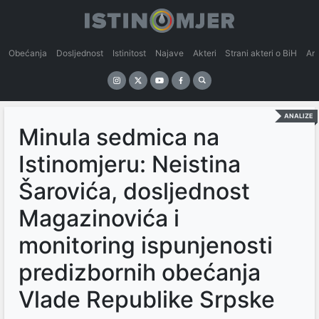
Obećanja
Dosljednost
Istinitost
Najave
Akteri
Strani akteri o BiH
An
ANALIZE
Minula sedmica na
Istinomjeru: Neistina
Šarovića, dosljednost
Magazinovića i
monitoring ispunjenosti
predizbornih obećanja
Vlade Republike Srpske