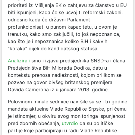
prioriteti iz Mišljenja EK o zahtjevu za članstvo u EU
biti ispunjeni, kada će se usvojiti reformski zakoni,
odnosno kada će državni Parlament
profunkcionisati u punom kapacitetu, u ovom je
trenutku, kako smo zaključili, to još nepoznanica,
kao što je i nepoznanica koliko BiH i kakvih
“koraka” dijeli do kandidatskog statusa.
Analizirali
smo i izjavu predsjednika SNSD-a i člana
Predsjedništva BiH Milorada Dodika, datu u
kontekstu prenosa nadležnosti, kojom prilikom se
pozvao na govor bivšeg britanskog premijera
Davida Camerona iz u januara 2013. godine.
Polovinom minule sedmice navršile su se i tri godine
mandata aktuelne Vlade Republike Srpske, pri čemu
je Istinomjer, u okviru svog monitoringa ispunjenosti
predizbornih obećanja,
utvrdio
da su političke
partije koje participiraju u radu Vlade Republike