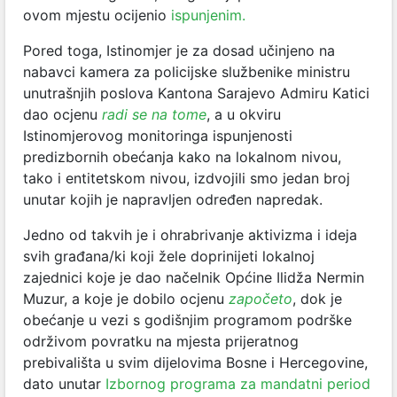
ovom mjestu ocijenio
ispunjenim.
Pored toga, Istinomjer je za dosad učinjeno na
nabavci kamera za policijske službenike ministru
unutrašnjih poslova Kantona Sarajevo Admiru Katici
dao ocjenu
radi se na tome
, a u okviru
Istinomjerovog monitoringa ispunjenosti
predizbornih obećanja kako na lokalnom nivou,
tako i entitetskom nivou, izdvojili smo jedan broj
unutar kojih je napravljen određen napredak.
Jedno od takvih je i ohrabrivanje aktivizma i ideja
svih građana/ki koji žele doprinijeti lokalnoj
zajednici koje je dao načelnik Općine Ilidža Nermin
Muzur, a koje je dobilo ocjenu
započeto
, dok je
obećanje u vezi s godišnjim programom podrške
održivom povratku na mjesta prijeratnog
prebivališta u svim dijelovima Bosne i Hercegovine,
dato unutar
Izbornog programa za mandatni period