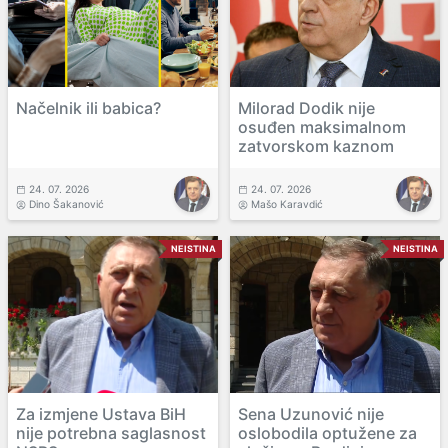
Načelnik ili babica?
Milorad Dodik nije
osuđen maksimalnom
zatvorskom kaznom
24. 07. 2026
24. 07. 2026
Dino Šakanović
Mašo Karavdić
NEISTINA
NEISTINA
Za izmjene Ustava BiH
Sena Uzunović nije
nije potrebna saglasnost
oslobodila optužene za