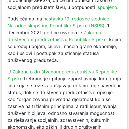
je obećanje SPRS-a, da će biti donesen zakon o
socijalnom preduzetništvu, u potpunosti
ispunjeno.
Podsjećamo, na
nastavku 19. redovne sjednice
Narodne skupštine Republike Srpske (NSRS)
, 1.
decembra 2021. godine usvojen je
Zakon o
društvenom preduzetništvu Republike Srpske
, kojim
se uređuju pojam, ciljevi i načela grane ekonomije,
kao i uslovi i postupak za sticanje statusa
društvenog preduzeća.
U
Zakonu o društvenom preduzetništvu Republike
Srpske
tretirano je i pitanje zapošljavanja kategorija
lica koja se teže zapošljavaju dok im traje navedeni
status, dok se društveno preduzetništvo opisuje
kao “organizovana privredna djelatnost koja se
zasniva na tržišnim principima, a radi ispunjavanja
društvenih ciljeva, odnosno stvaranja mogućnosti
za rješavanje socijalnih, zdravstvenih, kulturnih,
ekonomskih, ekoloških ili drugih društvenih