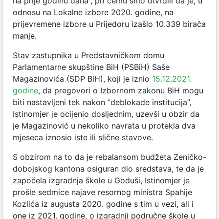
na prije godinu dana”, pri čemu smo utvrdili da je, u
odnosu na Lokalne izbore 2020. godine, na
prijevremene izbore u Prijedoru izašlo 10.339 birača
manje.
Stav zastupnika u Predstavničkom domu
Parlamentarne skupštine BiH (PSBiH) Saše
Magazinovića (SDP BiH), koji je iznio
15.12.2021.
godine
, da pregovori o Izbornom zakonu BiH mogu
biti nastavljeni tek nakon “deblokade institucija”,
Istinomjer je ocijenio dosljednim, uzevši u obzir da
je Magazinović u nekoliko navrata u protekla dva
mjeseca iznosio iste ili slične stavove.
S obzirom na to da je rebalansom budžeta Zeničko-
dobojskog kantona osiguran dio sredstava, te da je
započela izgradnja škole u Goduši, Istinomjer je
prošle sedmice najave resornog ministra Spahije
Kozlića iz augusta 2020. godine s tim u vezi, ali i
one iz 2021. godine, o izgradnji područne škole u