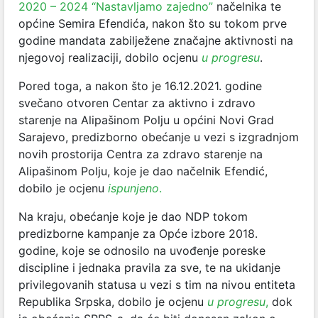
2020 – 2024 “Nastavljamo zajedno”
načelnika te
općine Semira Efendića, nakon što su tokom prve
godine mandata zabilježene značajne aktivnosti na
njegovoj realizaciji, dobilo ocjenu
u progresu
.
Pored toga, a nakon što je 16.12.2021. godine
svečano otvoren Centar za aktivno i zdravo
starenje na Alipašinom Polju u općini Novi Grad
Sarajevo, predizborno obećanje u vezi s izgradnjom
novih prostorija Centra za zdravo starenje na
Alipašinom Polju, koje je dao načelnik Efendić,
dobilo je ocjenu
ispunjeno
.
Na kraju, obećanje koje je dao NDP tokom
predizborne kampanje za Opće izbore 2018.
godine, koje se odnosilo na uvođenje poreske
discipline i jednaka pravila za sve, te na ukidanje
privilegovanih statusa u vezi s tim na nivou entiteta
Republika Srpska, dobilo je ocjenu
u progresu
,
dok