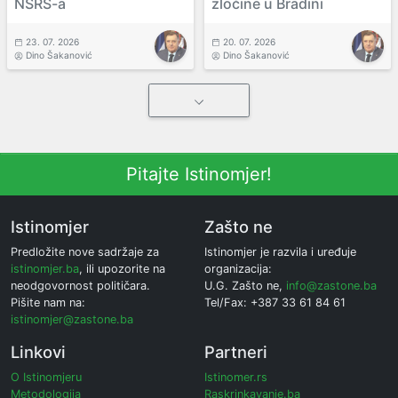
NSRS-a
zločine u Bradini
23. 07. 2026
20. 07. 2026
Dino Šakanović
Dino Šakanović
Pitajte Istinomjer!
Istinomjer
Zašto ne
Predložite nove sadržaje za
Istinomjer je razvila i uređuje
istinomjer.ba
, ili upozorite na
organizacija:
neodgovornost političara.
U.G. Zašto ne,
info@zastone.ba
Pišite nam na:
Tel/Fax: +387 33 61 84 61
istinomjer@zastone.ba
Linkovi
Partneri
O Istinomjeru
Istinomer.rs
Metodologija
Raskrinkavanje.ba