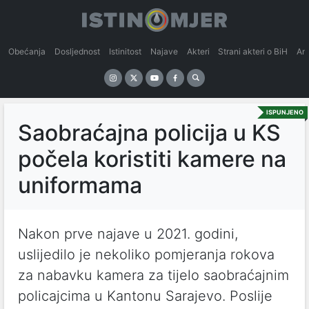
Obećanja
Dosljednost
Istinitost
Najave
Akteri
Strani akteri o BiH
An
ISPUNJENO
Saobraćajna policija u KS
počela koristiti kamere na
uniformama
Nakon prve najave u 2021. godini,
uslijedilo je nekoliko pomjeranja rokova
za nabavku kamera za tijelo saobraćajnim
policajcima u Kantonu Sarajevo. Poslije