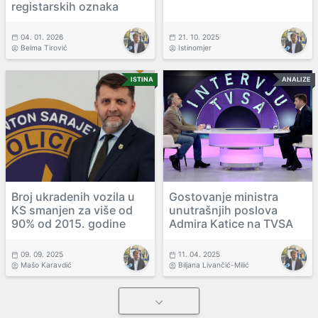
registarskih oznaka
04. 01. 2026
21. 10. 2025
Belma Tirović
Istinomjer
ISTINA
ANALIZE
Broj ukradenih vozila u
Gostovanje ministra
KS smanjen za više od
unutrašnjih poslova
90% od 2015. godine
Admira Katice na TVSA
09. 09. 2025
11. 04. 2025
Mašo Karavdić
Biljana Livančić-Milić