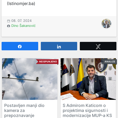
(Istinomjer.ba)
08. 07. 2024
Dino Šakanović
Share
Share
Tweet
NEISPUNJENO
ANALIZE
Postavljen manji dio
S Admirom Katicom o
kamera za
projektima sigurnosti i
prepoznavanje
modernizacije MUP-a KS