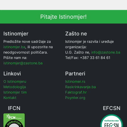
Pitajte Istinomjer!
Istinomjer
Zašto ne
Predložite nove sadržaje za
Istinomjer je razvila i uređuje
istinomjer.ba
, ili upozorite na
organizacija:
neodgovornost političara.
U.G. Zašto ne,
info@zastone.ba
Pišite nam na:
Tel/Fax: +387 33 61 84 61
istinomjer@zastone.ba
Linkovi
Partneri
O Istinomjeru
Istinomer.rs
Metodologija
Raskrinkavanje.ba
Istinomjer tim
Faktograf.hr
Kontakt
Poynter.org
IFCN
EFCSN