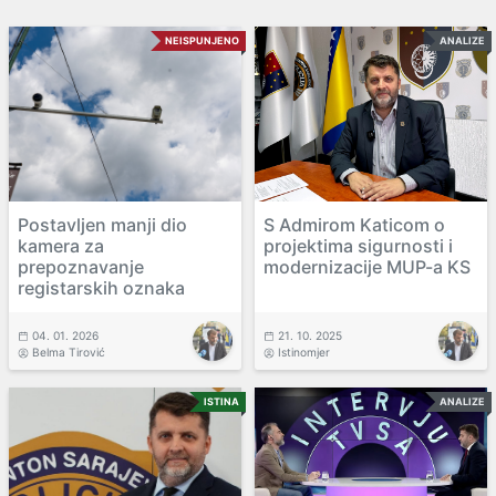
NEISPUNJENO
ANALIZE
Postavljen manji dio
S Admirom Katicom o
kamera za
projektima sigurnosti i
prepoznavanje
modernizacije MUP-a KS
registarskih oznaka
04. 01. 2026
21. 10. 2025
Belma Tirović
Istinomjer
ISTINA
ANALIZE