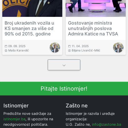
Broj ukradenih vozila u
Gostovanje ministra
KS smanjen za više od
unutrašnjih poslova
90% od 2015. godine
Admira Katice na TVSA
09. 09. 2025
11. 04. 2025
Mašo Karavdić
Biljana Livančić-Milić
Pitajte Istinomjer!
Istinomjer
Zašto ne
Predložite nove sadržaje za
Istinomjer je razvila i uređuje
istinomjer.ba
, ili upozorite na
organizacija:
neodgovornost političara.
U.G. Zašto ne,
info@zastone.ba