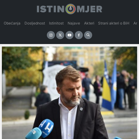
Obećanja
Dosljednost
Istinitost
Najave
Akteri
Strani akteri o BiH
An