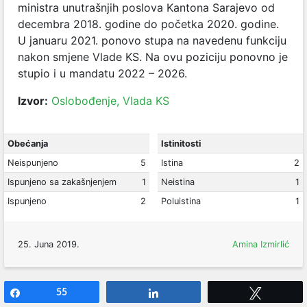
ministra unutrašnjih poslova Kantona Sarajevo od
decembra 2018. godine do početka 2020. godine.
U januaru 2021. ponovo stupa na navedenu funkciju
nakon smjene Vlade KS. Na ovu poziciju ponovno je
stupio i u mandatu 2022 – 2026.
Izvor:
Oslobođenje,
Vlada KS
Obećanja
Istinitosti
Neispunjeno
5
Istina
2
Ispunjeno sa zakašnjenjem
1
Neistina
1
Ispunjeno
2
Poluistina
1
25. Juna 2019.
Amina Izmirlić
Share
55
Share
Tweet