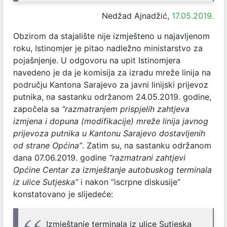
Nedžad Ajnadžić,
17.05.2019.
Obzirom da stajalište nije izmješteno u najavljenom
roku, Istinomjer je pitao nadležno ministarstvo za
pojašnjenje. U odgovoru na upit Istinomjera
navedeno je da je komisija za izradu mreže linija na
području Kantona Sarajevo za javni linijski prijevoz
putnika, na sastanku održanom 24.05.2019. godine,
započela sa
“razmatranjem prispjelih zahtjeva
izmjena i dopuna (modifikacije) mreže linija javnog
prijevoza putnika u Kantonu Sarajevo dostavljenih
od strane Općina”
. Zatim su, na sastanku održanom
dana 07.06.2019. godine
“razmatrani zahtjevi
Općine Centar za izmještanje autobuskog terminala
iz ulice Sutjeska”
i nakon “iscrpne diskusije”
konstatovano je slijedeće:
Izmještanje terminala iz ulice Sutjeska