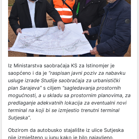
Iz Ministarstva saobraćaja KS za Istinomjer je
saopćeno i da je
“raspisan javni poziv za nabavku
usluge izrade Studije saobraćaja za urbanistički
plan Sarajeva”
s ciljem
“sagledavanja prostornih
mogućnosti, a u skladu sa prostornim planovima, za
predlaganje adekvatnih lokacija za eventualni novi
terminal na koji bi se izmjestio trenutni terminal
Sutjeska”
.
Obzirom da autobusko stajalište iz ulice Sutjeska
nije izmješteno u junu kako je bilo najavljeno,