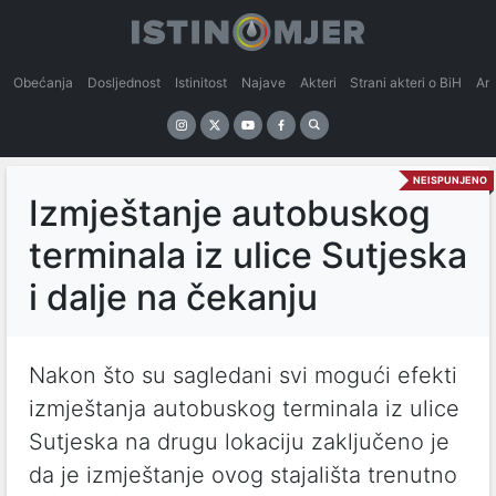
Obećanja
Dosljednost
Istinitost
Najave
Akteri
Strani akteri o BiH
An
NEISPUNJENO
Izmještanje autobuskog
terminala iz ulice Sutjeska
i dalje na čekanju
Nakon što su sagledani svi mogući efekti
izmještanja autobuskog terminala iz ulice
Sutjeska na drugu lokaciju zaključeno je
da je izmještanje ovog stajališta trenutno