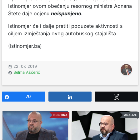
Istinomjer ovom obećanju resornog ministra Adnana
Štete daje ocjenu
neispunjeno.
Istinomjer će i dalje pratiti poduzete aktivnosti s
ciljem izmještanja ovog autobuskog stajališta.
(Istinomjer.ba)
22. 07. 2019
Selma Ašćerić
Share
70
Share
Tweet
NEISTINA
ANALIZE