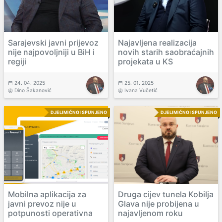
Sarajevski javni prijevoz
Najavljena realizacija
nije najpovoljniji u BiH i
novih starih saobraćajnih
regiji
projekata u KS
24. 04. 2025
25. 01. 2025
Dino Šakanović
Ivana Vučetić
DJELIMIČNO ISPUNJENO
DJELIMIČNO ISPUNJENO
Mobilna aplikacija za
Druga cijev tunela Kobilja
javni prevoz nije u
Glava nije probijena u
potpunosti operativna
najavljenom roku