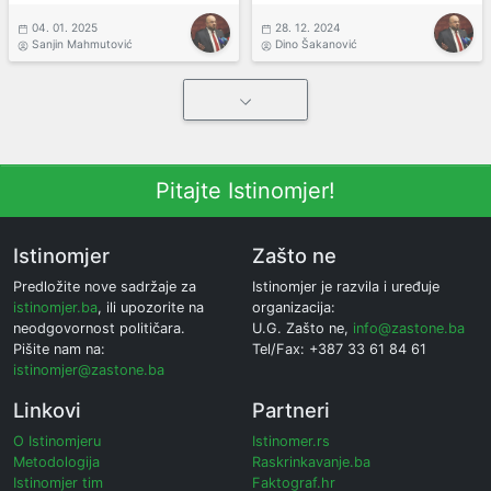
04. 01. 2025
28. 12. 2024
Sanjin Mahmutović
Dino Šakanović
Pitajte Istinomjer!
Istinomjer
Zašto ne
Predložite nove sadržaje za
Istinomjer je razvila i uređuje
istinomjer.ba
, ili upozorite na
organizacija:
neodgovornost političara.
U.G. Zašto ne,
info@zastone.ba
Pišite nam na:
Tel/Fax: +387 33 61 84 61
istinomjer@zastone.ba
Linkovi
Partneri
O Istinomjeru
Istinomer.rs
Metodologija
Raskrinkavanje.ba
Istinomjer tim
Faktograf.hr