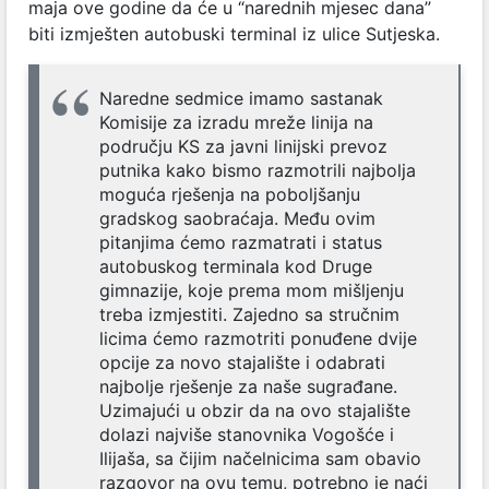
maja ove godine da će u “narednih mjesec dana”
biti izmješten autobuski terminal iz ulice Sutjeska.
Naredne sedmice imamo sastanak
Komisije za izradu mreže linija na
području KS za javni linijski prevoz
putnika kako bismo razmotrili najbolja
moguća rješenja na poboljšanju
gradskog saobraćaja. Među ovim
pitanjima ćemo razmatrati i status
autobuskog terminala kod Druge
gimnazije, koje prema mom mišljenju
treba izmjestiti. Zajedno sa stručnim
licima ćemo razmotriti ponuđene dvije
opcije za novo stajalište i odabrati
najbolje rješenje za naše sugrađane.
Uzimajući u obzir da na ovo stajalište
dolazi najviše stanovnika Vogošće i
Ilijaša, sa čijim načelnicima sam obavio
razgovor na ovu temu, potrebno je naći