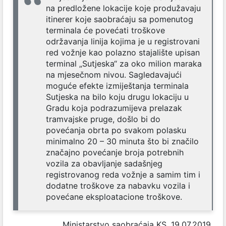
na predložene lokacije koje produžavaju
itinerer koje saobraćaju sa pomenutog
terminala će povećati troškove
održavanja linija kojima je u registrovani
red vožnje kao polazno stajalište upisan
terminal „Sutjeska“ za oko milion maraka
na mjesečnom nivou. Sagledavajući
moguće efekte izmiještanja terminala
Sutjeska na bilo koju drugu lokaciju u
Gradu koja podrazumijeva prelazak
tramvajske pruge, došlo bi do
povećanja obrta po svakom polasku
minimalno 20 – 30 minuta što bi značilo
značajno povećanje broja potrebnih
vozila za obavljanje sadašnjeg
registrovanog reda vožnje a samim tim i
dodatne troškove za nabavku vozila i
povećane eksploatacione troškove.
Ministarstvo saobraćaja KS, 19.07.2019.