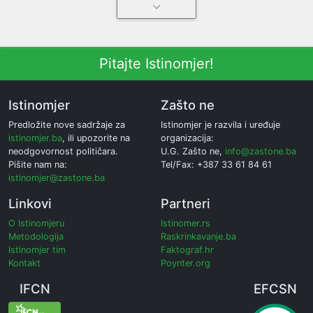
Pitajte Istinomjer!
Istinomjer
Zašto ne
Predložite nove sadržaje za
Istinomjer je razvila i uređuje
istinomjer.ba
, ili upozorite na
organizacija:
neodgovornost političara.
U.G. Zašto ne,
info@zastone.ba
Pišite nam na:
Tel/Fax: +387 33 61 84 61
istinomjer@zastone.ba
Linkovi
Partneri
O Istinomjeru
Istinomer.rs
Metodologija
Raskrinkavanje.ba
Istinomjer tim
Faktograf.hr
Kontakt
Poynter.org
IFCN
EFCSN