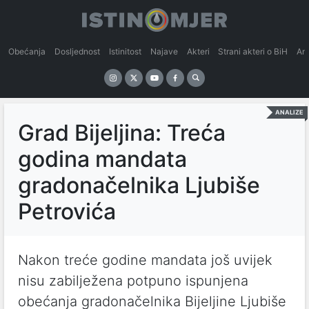
Obećanja
Dosljednost
Istinitost
Najave
Akteri
Strani akteri o BiH
An
ANALIZE
Grad Bijeljina: Treća
godina mandata
gradonačelnika Ljubiše
Petrovića
Nakon treće godine mandata još uvijek
nisu zabilježena potpuno ispunjena
obećanja gradonačelnika Bijeljine Ljubiše