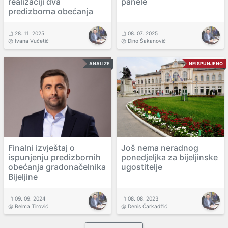
realizaciji dva
panele
predizborna obećanja
28. 11. 2025
08. 07. 2025
Ivana Vučetić
Dino Šakanović
ANALIZE
NEISPUNJENO
Finalni izvještaj o
Još nema neradnog
ispunjenju predizbornih
ponedjeljka za bijeljinske
obećanja gradonačelnika
ugostitelje
Bijeljine
09. 09. 2024
08. 08. 2023
Belma Tirović
Denis Čarkadžić