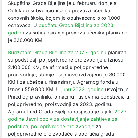
Skupština Grada Bijeljina je u februaru donijela
Odluku o subvencionisanju prevoza učenika
osnovnih škola, kojom je obuhvaćeno oko 1.000
osnovaca. U
budžetu Grada Bijeljina za 2023.
godinu
za sufinansiranje prevoza učenika planirano
je 320.000 KM.
Budžetom Grada Bijeljina za 2023. godinu
planirani
su podsticaji poljoprivredne proizvodnje u iznosu
2.100.000 KM, za afirmaciju poljoprivredne
proizvodnje, studije i sajmove izdvojeno je 30.000
KM i za učešće u finansiranju Agrarnog fonda u
iznosu 559.900 KM. U
junu 2023. godine
usvojen je
Prijedlog pravilnika o načinu i uslovima podsticaja u
poljoprivrednoj proizvodnji za 2023. godinu.
Agrarni fond Grada Bijeljina raspisao je u julu
2023.
godine
Javni poziv za dostavljanje zahtjeva za
podsticaj poljoprivredne proizvodnje
za
poljoprivredne proizvođače s područja grada