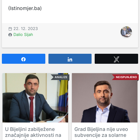
(Istinomjer.ba)
22. 12. 2023
Dalio Sijah
Share
Share
Tweet
ANALIZE
NEISPUNJENO
U Bijeljini zabilježene
Grad Bijeljina nije uveo
značajnije aktivnosti na
subvencije za solarne