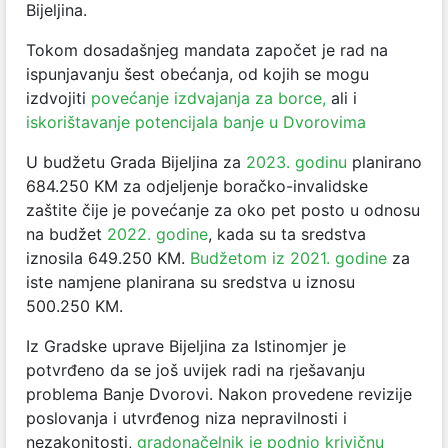
Bijeljina.
Tokom dosadašnjeg mandata započet je rad na
ispunjavanju šest obećanja, od kojih se mogu
izdvojiti
povećanje izdvajanja za borce,
ali i
iskorištavanje potencijala banje u Dvorovima
U budžetu Grada Bijeljinа za
2023. godinu
planirano
684.250 KM za odjeljenje boračko-invalidske
zaštite čije je povećanje za oko pet posto u odnosu
na budžet
2022. godine
,
kada su ta sredstva
iznosila 649.250 KM.
Budžetom iz 2021. godine
za
iste namjene planirana su sredstva u iznosu
500.250 KM.
Iz Gradske uprave Bijeljina za Istinomjer je
potvrđeno da se još uvijek radi na rješavanju
problema Banje Dvorovi. Nakon provedene revizije
poslovanja i utvrđenog niza nepravilnosti i
nezakonitosti,
gradonačelnik je podnio krivičnu