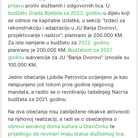
prijavu
protiv službenih i odgovornih lica. U
budžetu Grada Bijeljina za 2023. godinu
u dijelu koji
se odnosi na kapitalne izdatke, u sekciji “Izdaci za
rekonstrukciju i adaptaciju u JU Banja Dvorovi,
projektovanje i nadzor”, planirano je 200.000 KM.
Za iste namjene u budžetu za
2022. godinu
planirano je 200.000 KM.
Budžetom za 2021.
godinu
subvencije za JU “Banja Dvorovi” iznosile su
100.000 KM.
Jedno obećanje Ljubiše Petrovića ocijenjeno je kao
neispunjeno još tokom prve godine njegovog
mandata, a radilo se o revidiranju tadašnjeg Nacrta
budžeta za 2021. godinu.
Na dva obećanja nisu zabilježene nikakve aktivnosti
na njihovoj realizaciji, a radi se o obećanjima o
obnovi seoskog doma kulture u Glavičorku
te
prijedlogu da novinari imaju status službenog lica
.