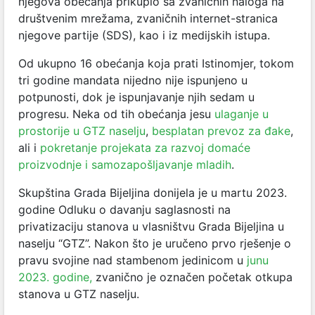
njegova obećanja prikupio sa zvaničnih naloga na
društvenim mrežama, zvaničnih internet-stranica
njegove partije (SDS), kao i iz medijskih istupa.
Od ukupno 16 obećanja koja prati Istinomjer, tokom
tri godine mandata nijedno nije ispunjeno u
potpunosti, dok je ispunjavanje njih sedam u
progresu. Neka od tih obećanja jesu
ulaganje u
prostorije u GTZ naselju
,
besplatan prevoz za đake
,
ali i
pokretanje projekata za razvoj domaće
proizvodnje i samozapošljavanje mladih
.
Skupština Grada Bijeljina donijela je u martu 2023.
godine Odluku o davanju saglasnosti na
privatizaciju stanova u vlasništvu Grada Bijeljina u
naselju “GTZ”. Nakon što je uručeno prvo rješenje o
pravu svojine nad stambenom jedinicom u
junu
2023. godine,
zvanično je označen početak otkupa
stanova u GTZ naselju.