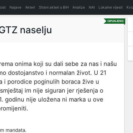
itost
Najave
Akteri
Strani akteri o BiH
Analize
NAI
Lokalne vijesti
Kvi
ISPUNJENO
GTZ naselju
rema onima koji su dali sebe za nas i našu
mo dostojanstvo i normalan život. U 21
ica i porodice poginulih boraca žive u
mještaj im nije siguran jer rješenja o
21. godinu nije uložena ni marka u ove
romijeniti.
kom mandata.