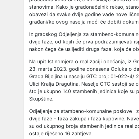
stanovima. Kako je gradonačelnik rekao, stanov
obavezi da svake dvije godine vade nove lič
građani/ke ovog naselja moći će dobiti dokume
Iz gradskog Odjeljenja za stambeno-komunal
dvije faze, od kojih će prva podrazumijevati i
nakon čega će uslijediti druga faza, koja će ob
Na upit Istinomjera o realizaciji obećanja, iz
23. marta 2023. godine donesena Odluka o dava
Grada Bijeljina u naselju GTC broj: 01-022-4/
Ulici Kralja Dragutina. Naselje GTC sastoji se
što je ukupno 140 stambenih jedinica koje su
Skupštine.
Odjeljenje za stambeno-komunalne poslove i zaš
dvije faze – faza zakupa i faza kupovine. Nav
su od ukupnog broja stambenih jedinica reali
ostaje riješeno 16 zahtjeva.