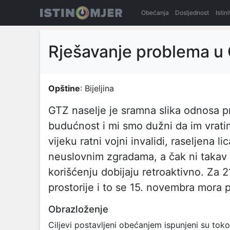
Obećanja
Dosljednost
Istin
Rješavanje problema u 
Opštine
: Bijeljina
GTZ naselje je sramna slika odnosa p
budućnost i mi smo dužni da im vrati
vijeku ratni vojni invalidi, raseljena l
neuslovnim zgradama, a čak ni takav s
korišćenju dobijaju retroaktivno. Za 
prostorije i to se 15. novembra mora p
Obrazloženje
Ciljevi postavljeni obećanjem ispunjeni su to