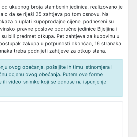
, od ukupnog broja stambenih jedinica, realizovano je
alo da se riješi 25 zahtjeva po tom osnovu. Na
okaza o uplati kupoprodajne cijene, podneseni su
vinsko-pravne poslove područne jedinice Bijeljina i
i su bili predmet otkupa. Pet zahtjeva za kupovinu u
 postupak zakupa u potpunosti okončao, 16 stranaka
ranaka treba podnijeti zahtjeve za otkup stana.
ju ovog obećanja, pošaljite ih timu Istinomjera i
načnu ocjenu ovog obećanja. Putem ove forme
 ili video-snimke koji se odnose na ispunjenje