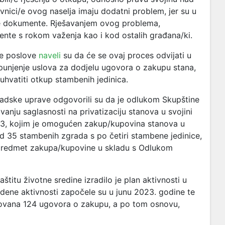
nici/e ovog naselja imaju dodatni problem, jer su u
ne dokumente. Rješavanjem ovog problema,
nte s rokom važenja kao i kod ostalih građana/ki.
ne poslove
naveli
su da će se ovaj proces odvijati u
spunjenje uslova za dodjelu ugovora o zakupu stana,
uhvatiti otkup stambenih jedinica.
 Gradske uprave odgovorili su da je odlukom Skupštine
nju saglasnosti na privatizaciju stanova u svojini
 23, kojim je omogućen zakup/kupovina stanova u
 od 35 stambenih zgrada s po četiri stambene jedinice,
 predmet zakupa/kupovine u skladu s Odlukom
titu životne sredine izradilo je plan aktivnosti u
edene aktivnosti započele su u junu 2023. godine te
zovana 124 ugovora o zakupu, a po tom osnovu,