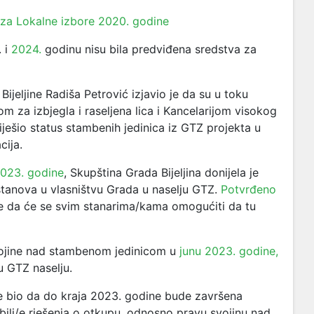
 za Lokalne izbore 2020. godine
. i
2024.
godinu nisu bila predviđena sredstva za
Bijeljine Radiša Petrović izjavio je da su u toku
om za izbjegla i raseljena lica i Kancelarijom visokog
iješio status stambenih jedinica iz GTZ projekta u
cija.
2023. godine
, Skupština Grada Bijeljina donijela je
stanova u vlasništvu Grada u naselju GTZ.
Potvrđeno
te da će se svim stanarima/kama omogućiti da tu
vojine nad stambenom jedinicom u
junu 2023. godine,
 GTZ naselju.
je bio da do kraja 2023. godine bude završena
bili/e rješenja o otkupu, odnosno pravu svojinu nad