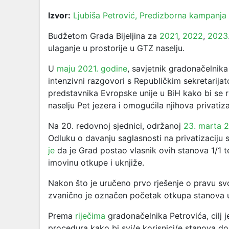
Izvor:
Ljubiša Petrović, Predizborna kampanja
Budžetom Grada Bijeljina za
2021
,
2022
,
2023
ulaganje u prostorije u GTZ naselju.
U
maju 2021. godine
, savjetnik gradonačelnika 
intenzivni razgovori s Republičkim sekretarijat
predstavnika Evropske unije u BiH kako bi se r
naselju Pet jezera i omogućila njihova privatiza
Na 20. redovnoj sjednici, održanoj
23. marta 
Odluku o davanju saglasnosti na privatizaciju 
je
da je Grad postao vlasnik ovih stanova 1/1 
imovinu otkupe i uknjiže.
Nakon što je uručeno prvo rješenje o pravu s
zvanično je označen početak otkupa stanova u
Prema
riječima
gradonačelnika Petrovića, cilj 
procedura kako bi svi/e korisnici/e stanova do