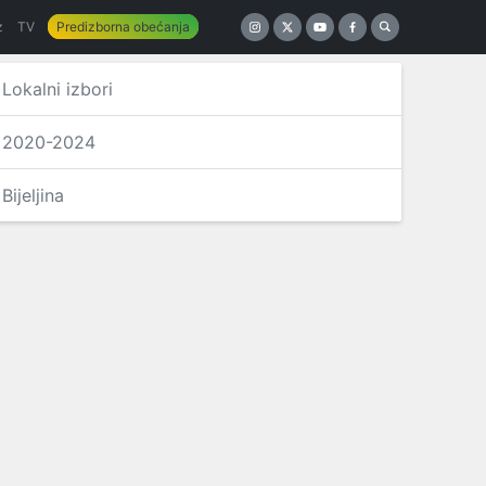
z
TV
Predizborna obećanja
Lokalni izbori
2020-2024
Bijeljina