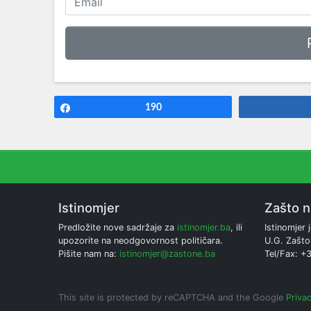
Share
190
Istinomjer
Zašto 
Predložite nove sadržaje za
istinomjer.ba
, ili
Istinomjer j
upozorite na neodgovornost političara.
U.G. Zašto
Pišite nam na:
istinomjer@zastone.ba
Tel/Fax: +
This site is protected by reCAPTCHA and the Google
Privac