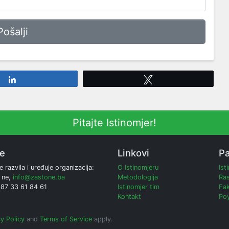
Share
Tweet
Pitajte Istinomjer!
ne
Linkovi
Pa
e razvila i uređuje organizacija:
O Istinomjeru
Ist
 ne,
info@zastone.ba
Metodologija
Ras
387 33 61 84 61
Istinomjer tim
Fak
Kontakt
Poy
y Policy
and
Terms of Service
apply.