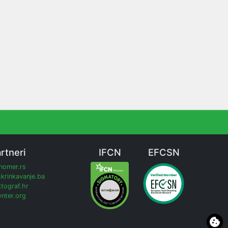
rtneri
IFCN
EFCSN
inomer.rs
krinkavanje.ba
tograf.hr
nter.org