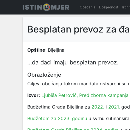
Obećanja
Dosljednost
Istin
Besplatan prevoz za đ
Opštine
: Bijeljina
…da đaci imaju besplatan prevoz.
Obrazloženje
Ciljevi obećanja tokom mandata ostvareni su u
Izvor:
Ljubiša Petrović, Predizborna kampanja
Budžetima Grada Bijeljina za
2022.
i
2021.
godi
Budžetom za 2023. godinu
u svrhu sufinansir