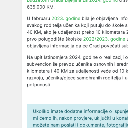
Budžetom Grada Bijeljina za 2024. godinu
u sv
635.000 KM.
U februaru
2023. godine
bila je objavljena in
svakog roditelja učenika koji putuju do škole s
40 KM, ako je udaljenost preko 10 kilometara
prvo polugodište školske
2022/2023. godine
u
objavljena informacija da će Grad povećati su
Na upit Istinomjera 2024. godine o realizaciji
subvencioniše prevoz učenika osnovnih i srednj
kilometara i 40 KM za udaljenosti veće od 10 
razvoju, učenika/djece samohranih roditelja i 
potpunosti.
Ukoliko imate dodatne informacije o ispunjen
mi ćemo ih, nakon provjere, uključiti u ko
možete nam poslati i dokumente, fotografije