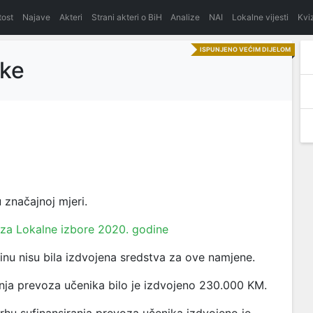
itost
Najave
Akteri
Strani akteri o BiH
Analize
NAI
Lokalne vijesti
Kvi
ISPUNJENO VEĆIM DIJELOM
ake
 značajnoj mjeri.
 za Lokalne izbore 2020. godine
nu nisu bila izdvojena sredstva za ove namjene.
anja prevoza učenika bilo je izdvojeno 230.000 KM.