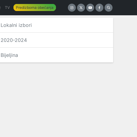
z
TV
Predizborna obećanja
Lokalni izbori
2020-2024
Bijeljina