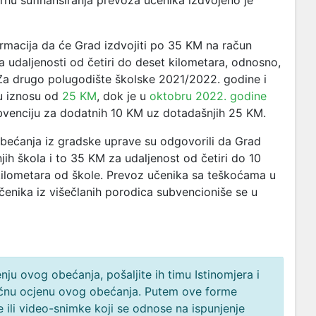
rhu sufinansiranja prevoza učenika izdvojeno je
formacija da će Grad izdvojiti po 35 KM na račun
a udaljenosti od četiri do deset kilometara, odnosno,
 Za drugo polugodište školske 2021/2022. godine i
 iznosu od
25 KM
, dok je u
oktobru 2022. godine
bvenciju za dodatnih 10 KM uz dotadašnjih 25 KM.
 obećanja iz gradske uprave su odgovorili da Grad
ih škola i to 35 KM za udaljenost od četiri do 10
kilometara od škole. Prevoz učenika sa teškoćama u
učenika iz višečlanih porodica subvencioniše se u
ju ovog obećanja, pošaljite ih timu Istinomjera i
načnu ocjenu ovog obećanja. Putem ove forme
 ili video-snimke koji se odnose na ispunjenje