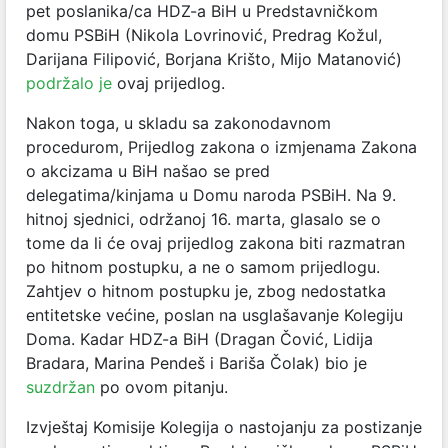
pet poslanika/ca HDZ-a BiH u Predstavničkom
domu PSBiH (Nikola Lovrinović, Predrag Kožul,
Darijana Filipović, Borjana Krišto, Mijo Matanović)
podržalo je
ovaj prijedlog.
Nakon toga, u skladu sa zakonodavnom
procedurom, Prijedlog zakona o izmjenama Zakona
o akcizama u BiH našao se pred
delegatima/kinjama u Domu naroda PSBiH. Na 9.
hitnoj sjednici, održanoj 16. marta, glasalo se o
tome da li će ovaj prijedlog zakona biti razmatran
po hitnom postupku, a ne o samom prijedlogu.
Zahtjev o hitnom postupku je, zbog nedostatka
entitetske većine, poslan na usglašavanje Kolegiju
Doma. Kadar HDZ-a BiH (Dragan Čović, Lidija
Bradara, Marina Pendeš i Bariša Čolak) bio je
suzdržan
po ovom pitanju.
Izvještaj Komisije Kolegija o nastojanju za postizanje