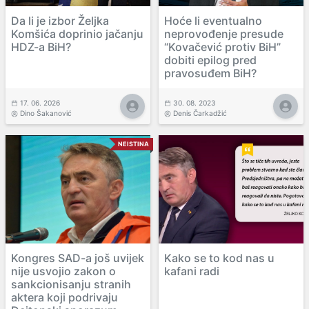
Da li je izbor Željka
Hoće li eventualno
Komšića doprinio jačanju
neprovođenje presude
HDZ-a BiH?
“Kovačević protiv BiH”
dobiti epilog pred
pravosuđem BiH?
17. 06. 2026
30. 08. 2023
Dino Šakanović
Denis Čarkadžić
NEISTINA
Kongres SAD-a još uvijek
Kako se to kod nas u
nije usvojio zakon o
kafani radi
sankcionisanju stranih
aktera koji podrivaju