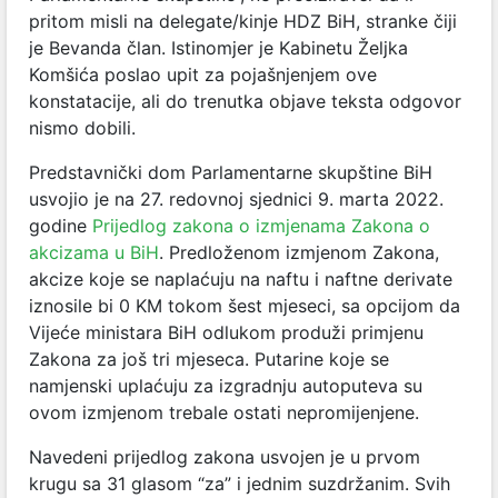
pritom misli na delegate/kinje HDZ BiH, stranke čiji
je Bevanda član. Istinomjer je Kabinetu Željka
Komšića poslao upit za pojašnjenjem ove
konstatacije, ali do trenutka objave teksta odgovor
nismo dobili.
Predstavnički dom Parlamentarne skupštine BiH
usvojio je na 27. redovnoj sjednici 9. marta 2022.
godine
Prijedlog zakona o izmjenama Zakona o
akcizama u BiH
. Predloženom izmjenom Zakona,
akcize koje se naplaćuju na naftu i naftne derivate
iznosile bi 0 KM tokom šest mjeseci, sa opcijom da
Vijeće ministara BiH odlukom produži primjenu
Zakona za još tri mjeseca. Putarine koje se
namjenski uplaćuju za izgradnju autoputeva su
ovom izmjenom trebale ostati nepromijenjene.
Navedeni prijedlog zakona usvojen je u prvom
krugu sa 31 glasom “za” i jednim suzdržanim. Svih