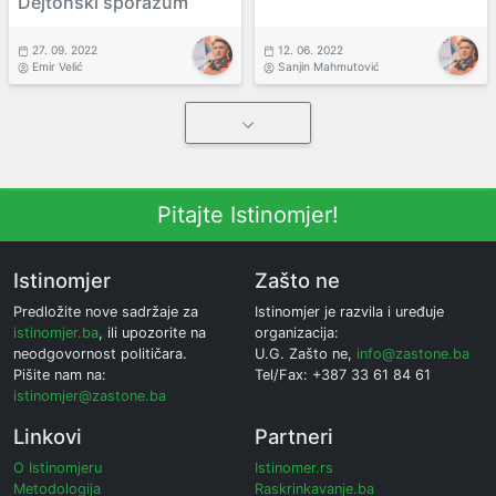
Dejtonski sporazum
27. 09. 2022
12. 06. 2022
Emir Velić
Sanjin Mahmutović
Pitajte Istinomjer!
Istinomjer
Zašto ne
Predložite nove sadržaje za
Istinomjer je razvila i uređuje
istinomjer.ba
, ili upozorite na
organizacija:
neodgovornost političara.
U.G. Zašto ne,
info@zastone.ba
Pišite nam na:
Tel/Fax: +387 33 61 84 61
istinomjer@zastone.ba
Linkovi
Partneri
O Istinomjeru
Istinomer.rs
Metodologija
Raskrinkavanje.ba