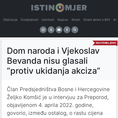
Obećanja
Dosljednost
Istinitost
Najave
Akteri
Strani akteri o BiH
An
NEUTEMELJENO
Dom naroda i Vjekoslav
Bevanda nisu glasali
“protiv ukidanja akciza”
Član Predsjedništva Bosne i Hercegovine
Željko Komšić je u intervjuu za Preporod,
objavljenom 4. aprila 2022. godine,
govorio, između ostalog, o rastu cijena