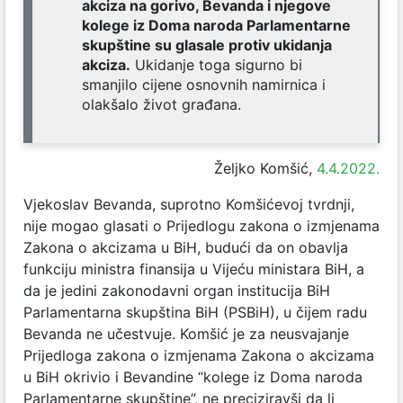
akciza na gorivo, Bevanda i njegove
kolege iz Doma naroda Parlamentarne
skupštine su glasale protiv ukidanja
akciza.
Ukidanje toga sigurno bi
smanjilo cijene osnovnih namirnica i
olakšalo život građana.
Željko Komšić,
4.4.2022.
Vjekoslav Bevanda, suprotno Komšićevoj tvrdnji,
nije mogao glasati o Prijedlogu zakona o izmjenama
Zakona o akcizama u BiH, budući da on obavlja
funkciju ministra finansija u Vijeću ministara BiH, a
da je jedini zakonodavni organ institucija BiH
Parlamentarna skupština BiH (PSBiH), u čijem radu
Bevanda ne učestvuje. Komšić je za neusvajanje
Prijedloga zakona o izmjenama Zakona o akcizama
u BiH okrivio i Bevandine “kolege iz Doma naroda
Parlamentarne skupštine”, ne preciziravši da li