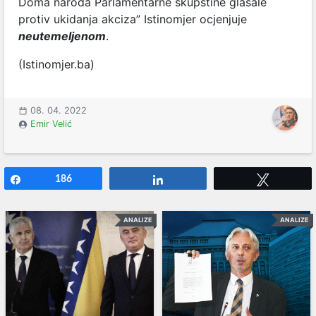
Doma naroda Parlamentarne skupštine glasale
protiv ukidanja akciza” Istinomjer ocjenjuje
neutemeljenom
.
(Istinomjer.ba)
08. 04. 2022
Emir Velić
Share
186
Share
Tweet
ANALIZE
ANALIZE