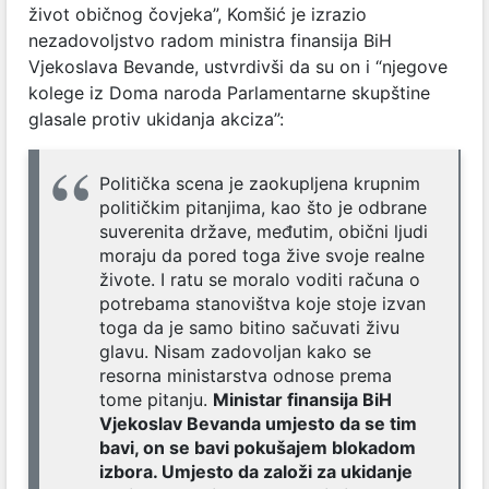
život običnog čovjeka”, Komšić je izrazio
nezadovoljstvo radom ministra finansija BiH
Vjekoslava Bevande, ustvrdivši da su on i “njegove
kolege iz Doma naroda Parlamentarne skupštine
glasale protiv ukidanja akciza”:
Politička scena je zaokupljena krupnim
političkim pitanjima, kao što je odbrane
suverenita države, međutim, obični ljudi
moraju da pored toga žive svoje realne
živote. I ratu se moralo voditi računa o
potrebama stanovištva koje stoje izvan
toga da je samo bitino sačuvati živu
glavu. Nisam zadovoljan kako se
resorna ministarstva odnose prema
tome pitanju.
Ministar finansija BiH
Vjekoslav Bevanda umjesto da se tim
bavi, on se bavi pokušajem blokadom
izbora. Umjesto da založi za ukidanje