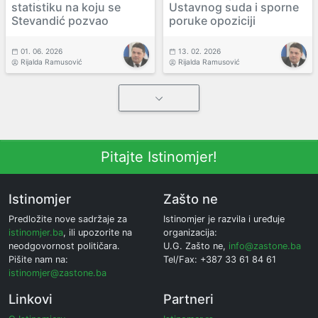
statistiku na koju se
Ustavnog suda i sporne
Stevandić pozvao
poruke opoziciji
01. 06. 2026
13. 02. 2026
Rijalda Ramusović
Rijalda Ramusović
Pitajte Istinomjer!
Istinomjer
Zašto ne
Predložite nove sadržaje za
Istinomjer je razvila i uređuje
istinomjer.ba
, ili upozorite na
organizacija:
neodgovornost političara.
U.G. Zašto ne,
info@zastone.ba
Pišite nam na:
Tel/Fax: +387 33 61 84 61
istinomjer@zastone.ba
Linkovi
Partneri