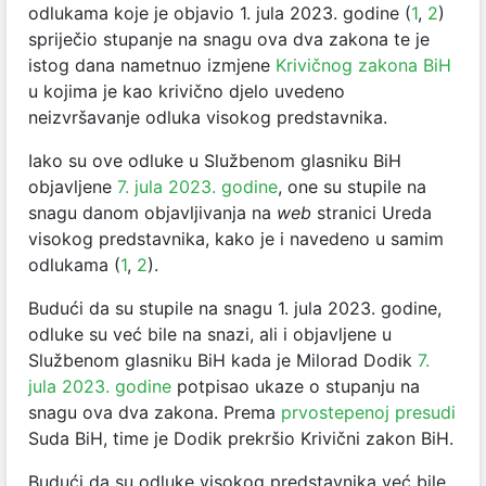
odlukama koje je objavio 1. jula 2023. godine (
1
,
2
)
spriječio stupanje na snagu ova dva zakona te je
istog dana nametnuo izmjene
Krivičnog zakona BiH
u kojima je kao krivično djelo uvedeno
neizvršavanje odluka visokog predstavnika.
Iako su ove odluke u Službenom glasniku BiH
objavljene
7. jula 2023. godine
, one su stupile na
snagu danom objavljivanja na
web
stranici Ureda
visokog predstavnika, kako je i navedeno u samim
odlukama (
1
,
2
).
Budući da su stupile na snagu 1. jula 2023. godine,
odluke su već bile na snazi, ali i objavljene u
Službenom glasniku BiH kada je Milorad Dodik
7.
jula 2023. godine
potpisao ukaze o stupanju na
snagu ova dva zakona. Prema
prvostepenoj presudi
Suda BiH, time je Dodik prekršio Krivični zakon BiH.
Budući da su odluke visokog predstavnika već bile