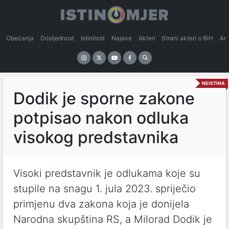
Obećanja
Dosljednost
Istinitost
Najave
Akteri
Strani akteri o BiH
An
NEISTINA
Dodik je sporne zakone
potpisao nakon odluka
visokog predstavnika
Visoki predstavnik je odlukama koje su
stupile na snagu 1. jula 2023. spriječio
primjenu dva zakona koja je donijela
Narodna skupština RS, a Milorad Dodik je