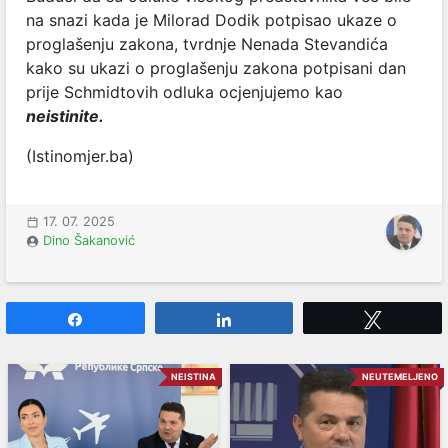
na snazi kada je Milorad Dodik potpisao ukaze o
proglašenju zakona, tvrdnje Nenada Stevandića
kako su ukazi o proglašenju zakona potpisani dan
prije Schmidtovih odluka ocjenjujemo kao
neistinite.
(Istinomjer.ba)
17. 07. 2025
Dino Šakanović
Share
Share
Tweet
NEISTINA
NEUTEMELJENO