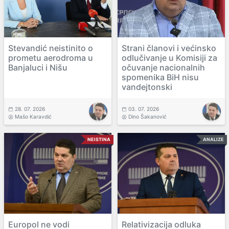
Stevandić neistinito o
Strani članovi i većinsko
prometu aerodroma u
odlučivanje u Komisiji za
Banjaluci i Nišu
očuvanje nacionalnih
spomenika BiH nisu
vandejtonski
28. 07. 2026
03. 07. 2026
Mašo Karavdić
Dino Šakanović
NEISTINA
ANALIZE
Europol ne vodi
Relativizacija odluka