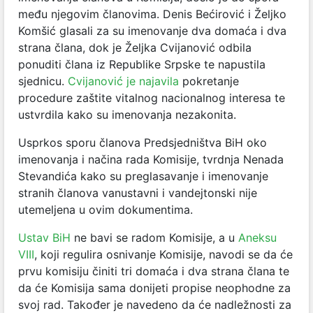
među njegovim članovima. Denis Bećirović i Željko
Komšić glasali za su imenovanje dva domaća i dva
strana člana, dok je Željka Cvijanović odbila
ponuditi člana iz Republike Srpske te napustila
sjednicu.
Cvijanović je najavila
pokretanje
procedure zaštite vitalnog nacionalnog interesa te
ustvrdila kako su imenovanja nezakonita.
Usprkos sporu članova Predsjedništva BiH oko
imenovanja i načina rada Komisije, tvrdnja Nenada
Stevandića kako su preglasavanje i imenovanje
stranih članova vanustavni i vandejtonski nije
utemeljena u ovim dokumentima.
Ustav BiH
ne bavi se radom Komisije, a u
Aneksu
VIII
, koji regulira osnivanje Komisije, navodi se da će
prvu komisiju činiti tri domaća i dva strana člana te
da će Komisija sama donijeti propise neophodne za
svoj rad. Također je navedeno da će nadležnosti za