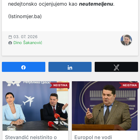
nedejtonsko ocjenjujemo kao
neutemeljenu
.
(Istinomjer.ba)
03. 07. 2026
Dino Šakanović
Share
Share
Tweet
NEISTINA
NEISTINA
Stevandić neistinito o
Europol ne vodi