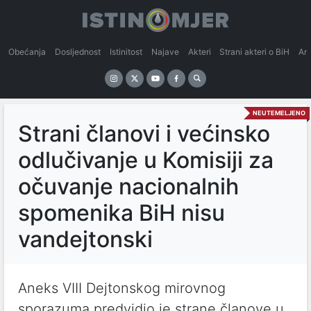
Obećanja
Dosljednost
Istinitost
Najave
Akteri
Strani akteri o BiH
An
NEUTEMELJENO
Strani članovi i većinsko
odlučivanje u Komisiji za
očuvanje nacionalnih
spomenika BiH nisu
vandejtonski
Aneks VIII Dejtonskog mirovnog
sporazuma predvidio je strane članove u