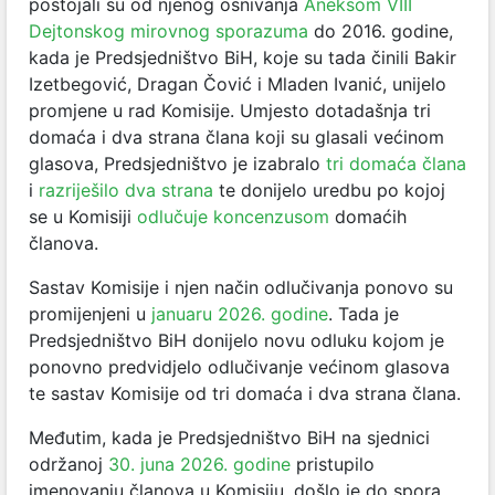
postojali su od njenog osnivanja
Aneksom VIII
Dejtonskog mirovnog sporazuma
do 2016. godine,
kada je Predsjedništvo BiH, koje su tada činili Bakir
Izetbegović, Dragan Čović i Mladen Ivanić, unijelo
promjene u rad Komisije. Umjesto dotadašnja tri
domaća i dva strana člana koji su glasali većinom
glasova, Predsjedništvo je izabralo
tri domaća člana
i
razriješilo dva strana
te donijelo uredbu po kojoj
se u Komisiji
odlučuje koncenzusom
domaćih
članova.
Sastav Komisije i njen način odlučivanja ponovo su
promijenjeni u
januaru 2026. godine
. Tada je
Predsjedništvo BiH donijelo novu odluku kojom je
ponovno predvidjelo odlučivanje većinom glasova
te sastav Komisije od tri domaća i dva strana člana.
Međutim, kada je Predsjedništvo BiH na sjednici
održanoj
30. juna 2026. godine
pristupilo
imenovanju članova u Komisiju, došlo je do spora