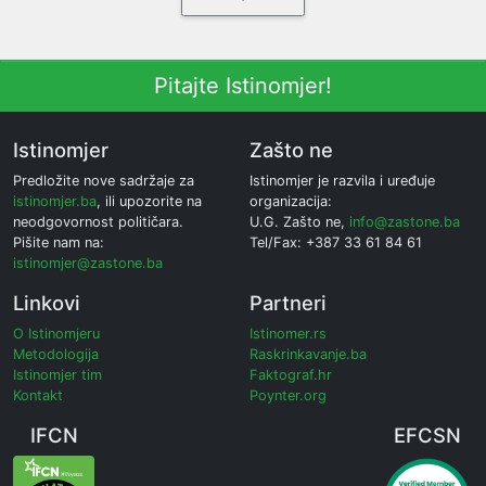
Pitajte Istinomjer!
Istinomjer
Zašto ne
Predložite nove sadržaje za
Istinomjer je razvila i uređuje
istinomjer.ba
, ili upozorite na
organizacija:
neodgovornost političara.
U.G. Zašto ne,
info@zastone.ba
Pišite nam na:
Tel/Fax: +387 33 61 84 61
istinomjer@zastone.ba
Linkovi
Partneri
O Istinomjeru
Istinomer.rs
Metodologija
Raskrinkavanje.ba
Istinomjer tim
Faktograf.hr
Kontakt
Poynter.org
IFCN
EFCSN