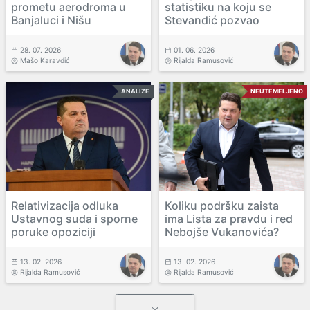
prometu aerodroma u
statistiku na koju se
Banjaluci i Nišu
Stevandić pozvao
28. 07. 2026
01. 06. 2026
Mašo Karavdić
Rijalda Ramusović
ANALIZE
NEUTEMELJENO
Relativizacija odluka
Koliku podršku zaista
Ustavnog suda i sporne
ima Lista za pravdu i red
poruke opoziciji
Nebojše Vukanovića?
13. 02. 2026
13. 02. 2026
Rijalda Ramusović
Rijalda Ramusović