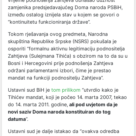
zamjenika predsjedavajućeg Doma naroda PSBiH,
između ostalog iznijela stav u kojem se govori o
“kontinuitetu funkcioniranja države”.
Tokom rješavanja ovog predmeta, Narodna
skupština Republike Srpske (NSRS) pokušala je
osporiti “formalnu aktivnu legitimaciju podnositelja
Zahtjeva (Sulejmana Tihića) s obzirom na to da su u
Bosni i Hercegovini prije podnošenja Zahtjeva
održani parlamentarni izbori, čime je prestao
mandat na funkciji podnositelju Zahtjeva”.
Ustavni sud BiH je
tom prilikom
“utvrdio kako je
Tihićev mandat, koji je počeo 14. marta 2007, tekao
do 14. marta 2011. godine,
ali pod uvjetom da je
novi saziv Doma naroda konstituiran do tog
datuma
”.
Ustavni sud je dalje istakao da “ovakva odredba