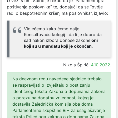
U vezi s tim, Špirić je rekao da je “Parlament igra
poštivanja poslovnika” te, dodajući da se “ovdje
radi o bespotrebnim kršenjima poslovnika”, izjavio:
Vidjećemo kako ćemo dalje.
Konsultovaću kolegij i da li je dobro da
sad nakon izbora donose zakone
oni
koji su u mandatu koji je okončan
.
Nikola Špirić,
4.10.2022.
Na dnevnom redu navedene sjednice trebalo
se raspravljati o Izvještaju o postizanju
identičnog teksta Zakona o dopunama Zakona
o porezu na dodatnu vrijednost, kojeg je
dostavila Zajednička komisija oba doma
Parlamentarne skupštine BiH za usaglašavanje
teksta Prijedloga zakona o dopunama Zakona