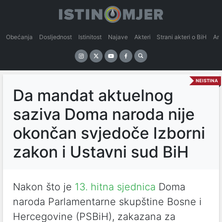
Obećanja
Dosljednost
Istinitost
Najave
Akteri
Strani akteri o BiH
An
NEISTINA
Da mandat aktuelnog
saziva Doma naroda nije
okončan svjedoče Izborni
zakon i Ustavni sud BiH
Nakon što je
13. hitna sjednica
Doma
naroda Parlamentarne skupštine Bosne i
Hercegovine (PSBiH), zakazana za