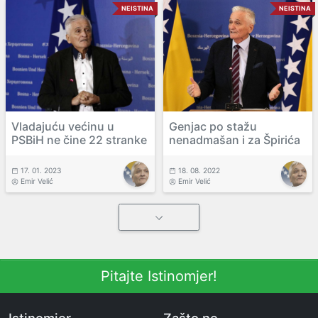
NEISTINA
NEISTINA
Vladajuću većinu u
Genjac po stažu
PSBiH ne čine 22 stranke
nenadmašan i za Špirića
17. 01. 2023
18. 08. 2022
Emir Velić
Emir Velić
Pitajte Istinomjer!
Istinomjer
Zašto ne