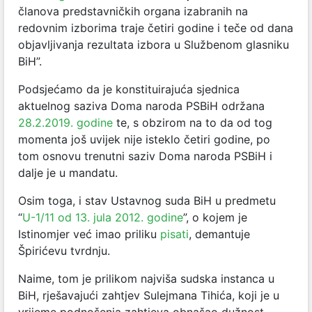
članova predstavničkih organa izabranih na
redovnim izborima traje četiri godine i teče od dana
objavljivanja rezultata izbora u Službenom glasniku
BiH”.
Podsjećamo da je konstituirajuća sjednica
aktuelnog saziva Doma naroda PSBiH održana
28.2.2019. godine
te, s obzirom na to da od tog
momenta još uvijek nije isteklo četiri godine, po
tom osnovu trenutni saziv Doma naroda PSBiH i
dalje je u mandatu.
Osim toga, i stav Ustavnog suda BiH u predmetu
“
U-1/11 od 13. jula 2012. godine
”, o kojem je
Istinomjer već imao priliku
pisati
, demantuje
Špirićevu tvrdnju.
Naime, tom je prilikom najviša sudska instanca u
BiH, rješavajući zahtjev Sulejmana Tihića, koji je u
vrijeme podnošenja zahtjeva obnašao dužnost