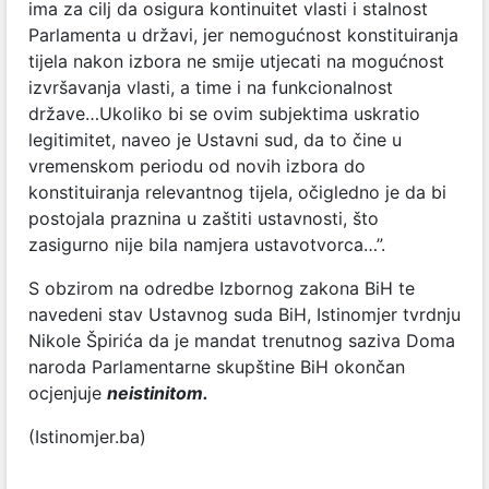
ima za cilj da osigura kontinuitet vlasti i stalnost
Parlamenta u državi, jer nemogućnost konstituiranja
tijela nakon izbora ne smije utjecati na mogućnost
izvršavanja vlasti, a time i na funkcionalnost
države…Ukoliko bi se ovim subjektima uskratio
legitimitet, naveo je Ustavni sud, da to čine u
vremenskom periodu od novih izbora do
konstituiranja relevantnog tijela, očigledno je da bi
postojala praznina u zaštiti ustavnosti, što
zasigurno nije bila namjera ustavotvorca…”.
S obzirom na odredbe Izbornog zakona BiH te
navedeni stav Ustavnog suda BiH, Istinomjer tvrdnju
Nikole Špirića da je mandat trenutnog saziva Doma
naroda Parlamentarne skupštine BiH okončan
ocjenjuje
neistinitom.
(Istinomjer.ba)