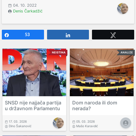
04. 10. 2022
Denis Čarkadžić
Share
53
Share
Tweet
NEISTINA
ANALIZE
SNSD nije najjača partija
Dom naroda ili dom
u državnom Parlamentu
nerada?
17. 03. 2026
05. 03. 2026
Dino Šakanović
Mašo Karavdić