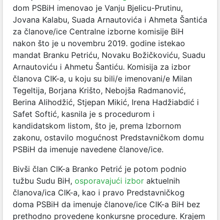
dom PSBiH imenovao je Vanju Bjelicu-Prutinu,
Jovana Kalabu, Suada Arnautovića i Ahmeta Šantića
za članove/ice Centralne izborne komisije BiH
nakon što je u novembru 2019. godine istekao
mandat Branku Petriću, Novaku Božičkoviću, Suadu
Arnautoviću i Ahmetu Šantiću. Komisija za izbor
članova CIK-a, u koju su bili/e imenovani/e Milan
Tegeltija, Borjana Krišto, Nebojša Radmanović,
Berina Alihodžić, Stjepan Mikić, Irena Hadžiabdić i
Safet Softić, kasnila je s procedurom i
kandidatskom listom, što je, prema Izbornom
zakonu, ostavilo mogućnost Predstavničkom domu
PSBiH da imenuje navedene članove/ice.
Bivši član CIK-a Branko Petrić je potom podnio
tužbu Sudu BiH,
osporavajući izbor
aktuelnih
članova/ica CIK-a, kao i pravo Predstavničkog
doma PSBiH da imenuje članove/ice CIK-a BiH bez
prethodno provedene konkursne procedure. Krajem