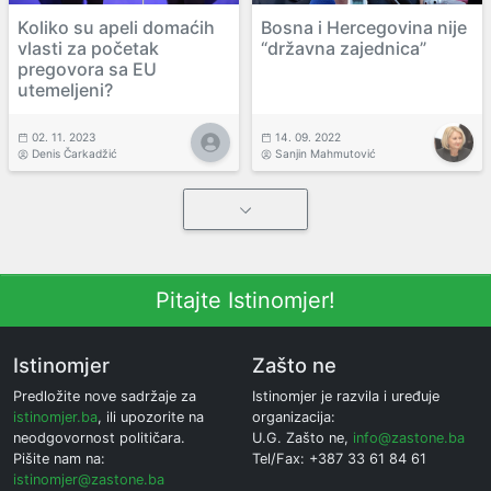
Koliko su apeli domaćih
Bosna i Hercegovina nije
vlasti za početak
“državna zajednica”
pregovora sa EU
utemeljeni?
02. 11. 2023
14. 09. 2022
Denis Čarkadžić
Sanjin Mahmutović
Pitajte Istinomjer!
Istinomjer
Zašto ne
Predložite nove sadržaje za
Istinomjer je razvila i uređuje
istinomjer.ba
, ili upozorite na
organizacija:
neodgovornost političara.
U.G. Zašto ne,
info@zastone.ba
Pišite nam na:
Tel/Fax: +387 33 61 84 61
istinomjer@zastone.ba