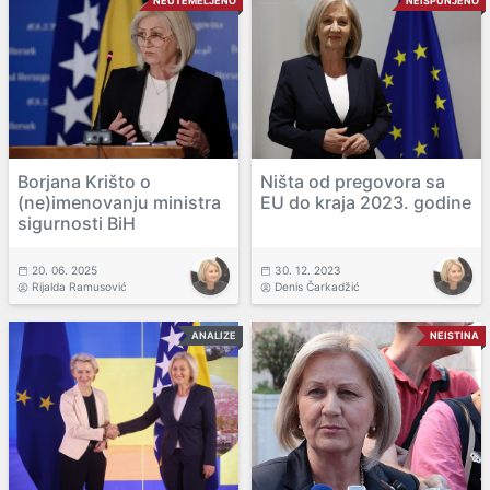
NEUTEMELJENO
NEISPUNJENO
Borjana Krišto o
Ništa od pregovora sa
(ne)imenovanju ministra
EU do kraja 2023. godine
sigurnosti BiH
20. 06. 2025
30. 12. 2023
Rijalda Ramusović
Denis Čarkadžić
ANALIZE
NEISTINA