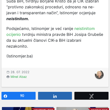
Suda BiH, tvrdnju Borjane Krišto da je CIK izabran
“protivno zakonskoj proceduri, odnosno na ne-
javan i transparentan način”, Istinomjer ocjenjuje
neistinitom.
Podsjećamo, Istinomjer je već ranije
neistinitom
ocijenio
tvrdnju ministra pravde BiH Josipa Grubeše
da su aktuelni članovi CIK-a BiH izabrani
nezakonito.
(Istinomjer.ba)
28. 07. 2022
Minel Abaz
Share
90
Share
Tweet