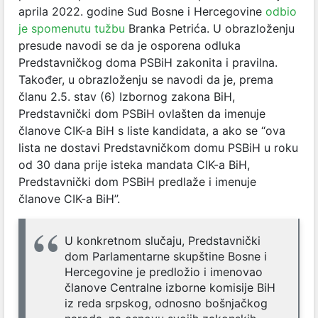
aprila 2022. godine Sud Bosne i Hercegovine
odbio
je spomenutu tužbu
Branka Petrića. U obrazloženju
presude navodi se da je osporena odluka
Predstavničkog doma PSBiH zakonita i pravilna.
Također, u obrazloženju se navodi da je, prema
članu 2.5. stav (6) Izbornog zakona BiH,
Predstavnički dom PSBiH ovlašten da imenuje
članove CIK-a BiH s liste kandidata, a ako se “ova
lista ne dostavi Predstavničkom domu PSBiH u roku
od 30 dana prije isteka mandata CIK-a BiH,
Predstavnički dom PSBiH predlaže i imenuje
članove CIK-a BiH”.
U konkretnom slučaju, Predstavnički
dom Parlamentarne skupštine Bosne i
Hercegovine je predložio i imenovao
članove Centralne izborne komisije BiH
iz reda srpskog, odnosno bošnjačkog