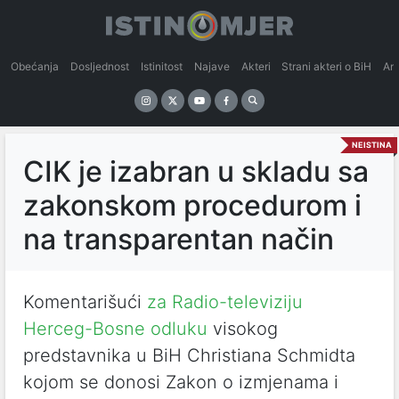
Obećanja
Dosljednost
Istinitost
Najave
Akteri
Strani akteri o BiH
An
NEISTINA
CIK je izabran u skladu sa
zakonskom procedurom i
na transparentan način
Komentarišući
za Radio-televiziju
Herceg-Bosne
odluku
visokog
predstavnika u BiH Christiana Schmidta
kojom se donosi Zakon o izmjenama i