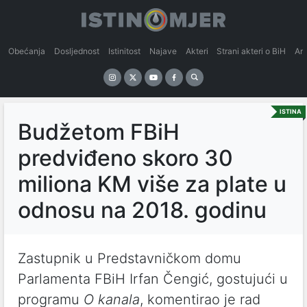
Obećanja
Dosljednost
Istinitost
Najave
Akteri
Strani akteri o BiH
An
ISTINA
Budžetom FBiH
predviđeno skoro 30
miliona KM više za plate u
odnosu na 2018. godinu
Zastupnik u Predstavničkom domu
Parlamenta FBiH Irfan Čengić, gostujući u
programu
O kanala
, komentirao je rad