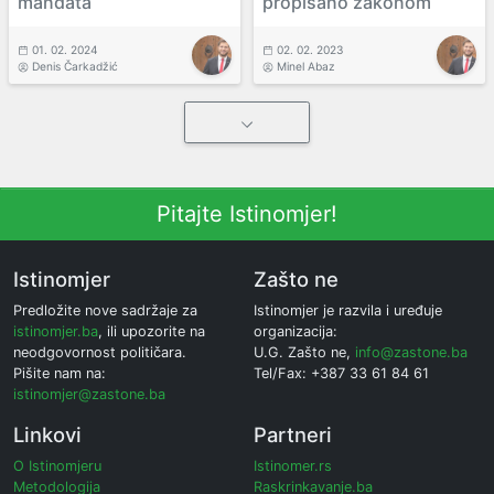
mandata
propisano zakonom
01. 02. 2024
02. 02. 2023
Denis Čarkadžić
Minel Abaz
Pitajte Istinomjer!
Istinomjer
Zašto ne
Predložite nove sadržaje za
Istinomjer je razvila i uređuje
istinomjer.ba
, ili upozorite na
organizacija:
neodgovornost političara.
U.G. Zašto ne,
info@zastone.ba
Pišite nam na:
Tel/Fax: +387 33 61 84 61
istinomjer@zastone.ba
Linkovi
Partneri
O Istinomjeru
Istinomer.rs
Metodologija
Raskrinkavanje.ba