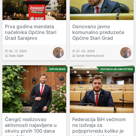
Prva godina mandata
Osnovano javno
načelnika Općine Stari
komunalno preduzeće
Grad Sarajevo
Općine Stari Grad
05. 12. 2025
01. 03. 2024
Dalio Sijah
Sanjin Mahmutović
ISPUNJENO
VEĆIM DIJELOM ISTINA
Čengić realizovao
Federacija BiH većinom
aktivnosti najavljene u
ne izdvaja za
okviru prvih 100 dana
poljoprivredu koliko je