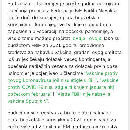
Podsjećamo, Istinomjer je prošle godine ocjenjivao
obećanja premijera Federacije BiH Fadila Novalića
da će doći do smanjenja plata budžetskim
korisnicima, kao i njegove tvrdnje o padu broja
zaposlenih u Federaciji na početku pandemije, a
više o tome možete pročitati
ovdje
i
ovdje
. Iako su
budžetom FBiH za 2021. godinu predviđena
sredstva za nabavku vakcina, građani ovog entiteta
još uvijek čekaju dolazak većeg kontingenta, a
obećanja nadležnih vezana za dolazak prvih doza
Istinomjer je ocjenjivao u člancima
“Vakcine protiv
novog koronavirusa još nisu stigle u BiH”
,
“Vakcine
protiv COVID-19 nisu stigle ni krajem januara niti
početkom februara”
i
“Vlada FBiH nije nabavila
vakcine Sputnik V”
.
Budući da su sredstva za bruto plate i naknade
plata budžetskih korisnika u 2021. godini veća za
nešto više od 29 miliona KM u odnosu na sredstva