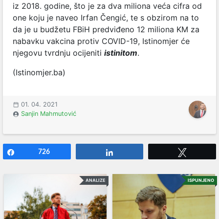
iz 2018. godine, što je za dva miliona veća cifra od
one koju je naveo Irfan Čengić, te s obzirom na to
da je u budžetu FBiH predviđeno 12 miliona KM za
nabavku vakcina protiv COVID-19, Istinomjer će
njegovu tvrdnju ocijeniti
istinitom
.
(Istinomjer.ba)
01. 04. 2021
Sanjin Mahmutović
Share
726
Share
Tweet
ANALIZE
ISPUNJENO