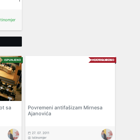
1
stinomjer
Tweet
ISPUNJENO
UNCATEGORIZED
NEDOSLJEDNO
ot sa
Povremeni antifašizam Mirnesa
Ajanovića
27. 07. 2011
Istinomjer