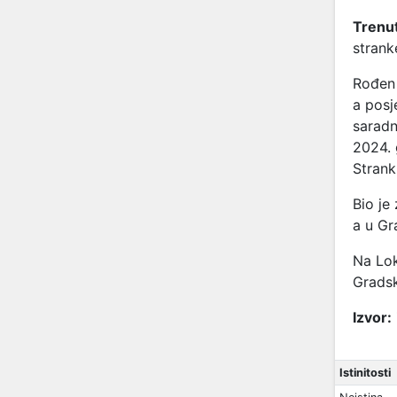
Trenut
stran
Rođen 
a posj
saradn
2024. 
Stran
Bio je
a u Gr
Na Lok
Gradsk
Izvor:
Istinitosti