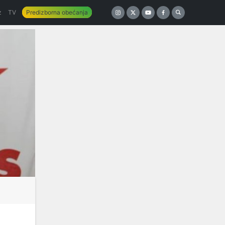
z
TV
Predizborna obećanja