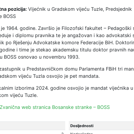
na pozicija:
Vijećnik u Gradskom vijeću Tuzle, Predsjednik
ke BOSS
je 1964. godine. Završio je Filozofski fakultet – Pedagoški 
eduje i diplomu pravnika te je angažovan i kao advokatski 
ik po Rješenju Advokatske komore Federacije BiH. Doktorir
godine i time je stekao akademsku titulu doktor pravnih na
ku BOSS osnovao u novembru 1993.
 zastupnik u Predstavničkom domu Parlamenta FBiH tri man
adskom vijeću Tuzla osvojio je pet mandata.
alnim izborima 2024. godine osvojio je mandat vijećnika u
om vijeću Tuzle.
Zvanična web stranica Bosanske stranke – BOSS
Dosljednosti