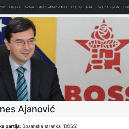
itost
Najave
Akteri
Strani akteri o BiH
Analize
NAI
Lokalne vijesti
Kvi
nes Ajanović
ka partija:
Bosanska stranka (BOSS)