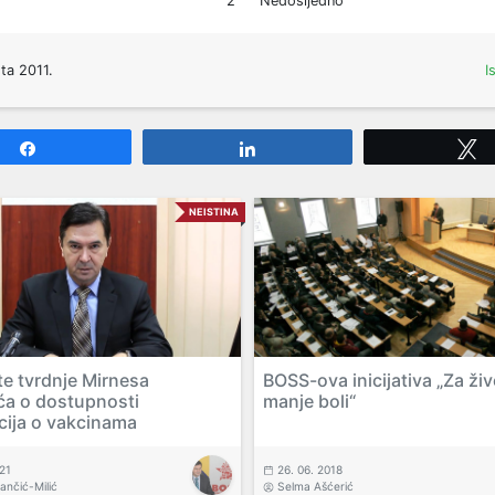
2
Nedosljedno
ta 2011.
I
Share
Share
NEISTINA
te tvrdnje Mirnesa
BOSS-ova inicijativa „Za živ
ća o dostupnosti
manje boli“
cija o vakcinama
021
26. 06. 2018
vančić-Milić
Selma Ašćerić