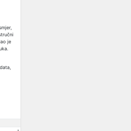
smjer,
stručni
ao je
uka.
data,