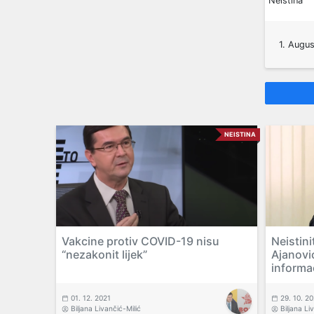
Neistina
1. Augus
NEISTINA
Vakcine protiv COVID-19 nisu
Neistini
“nezakonit lijek”
Ajanovi
informa
01. 12. 2021
29. 10. 2
Biljana Livančić-Milić
Biljana Li