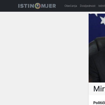
Obećanja
Dosljednost
Istin
Mir
Politič