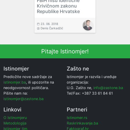
FBiH nisu identične
Krivičnom zakonu
Republike Hrvatske
23. 06. 2018
Denis Čarkadžić
Pitajte Istinomjer!
Istinomjer
Zašto ne
Predložite nove sadržaje za
Istinomjer je razvila i uređuje
istinomjer.ba
, ili upozorite na
organizacija:
neodgovornost političara.
U.G. Zašto ne,
info@zastone.ba
Pišite nam na:
Tel/Fax: +387 33 61 84 61
istinomjer@zastone.ba
Linkovi
Partneri
O Istinomjeru
Istinomer.rs
Metodologija
Raskrinkavanje.ba
Istinomjer tim
Faktograf.hr