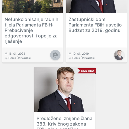
Nefunkcionisanje radnih
Zastupnički dom
tijela Parlamenta FBiH:
Parlamenta FBiH usvojio
Prebacivanje
Budžet za 2019. godinu
odgovornosti i opcije za
rješenje
16. 01. 2024
10. 01. 2019
Denis Čarkadžić
Denis Čarkadžić
NEISTINA
Predložene izmjene člana
383. Krivičnog zakona