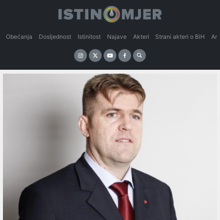
Obećanja
Dosljednost
Istinitost
Najave
Akteri
Strani akteri o BiH
An