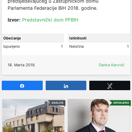
predsjedavajućeg u Zastupničkom domu
Parlamenta Federacije BiH 2018. godine.
Izvor:
Predstavnički dom PFBIH
Obećanja
Istinitosti
Ispunjeno
1
Neistina
1
18. Marta 2019.
Danira Karović
Share
Share
Tweet
ANALIZE
ISPUNJENO