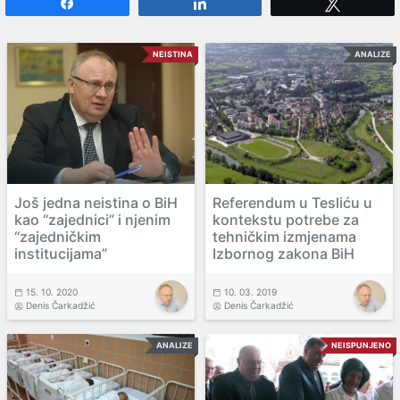
Share
Share
Tweet
NEISTINA
ANALIZE
Još jedna neistina o BiH
Referendum u Tesliću u
kao “zajednici” i njenim
kontekstu potrebe za
“zajedničkim
tehničkim izmjenama
institucijama”
Izbornog zakona BiH
15. 10. 2020
10. 03. 2019
Denis Čarkadžić
Denis Čarkadžić
ANALIZE
NEISPUNJENO