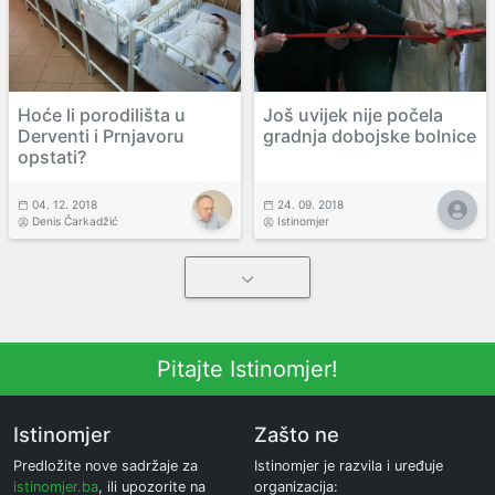
Hoće li porodilišta u
Još uvijek nije počela
Derventi i Prnjavoru
gradnja dobojske bolnice
opstati?
04. 12. 2018
24. 09. 2018
Denis Čarkadžić
Istinomjer
Pitajte Istinomjer!
Istinomjer
Zašto ne
Predložite nove sadržaje za
Istinomjer je razvila i uređuje
istinomjer.ba
, ili upozorite na
organizacija: