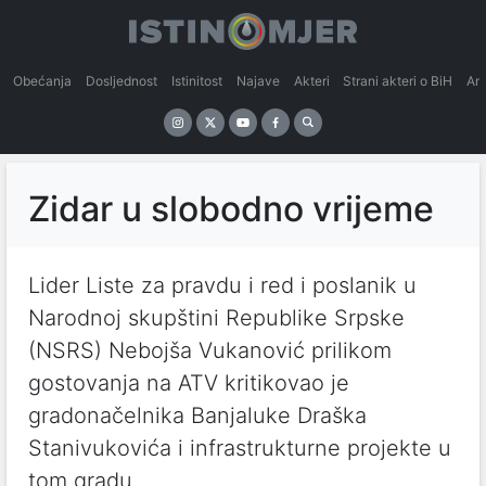
Obećanja
Dosljednost
Istinitost
Najave
Akteri
Strani akteri o BiH
An
Zidar u slobodno vrijeme
Lider Liste za pravdu i red i poslanik u
Narodnoj skupštini Republike Srpske
(NSRS) Nebojša Vukanović prilikom
gostovanja na ATV kritikovao je
gradonačelnika Banjaluke Draška
Stanivukovića i infrastrukturne projekte u
tom gradu.