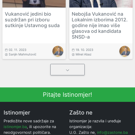
Vukanović jedini bio
Nebojša Vukanović na
suzdržan pri izboru
Lokalnim izborima 2012.
sutkinje Ustavnog suda
godine nije imao više
glasova od kandidata
SNSD-a
02. 11. 2023
19. 10. 2023
Sanjin Mahmutović
Minel Abaz
Pitajte Istinomjer!
Istinomjer
Zašto ne
Predložite nove sadržaje za
Istinomjer je razvila i uređuje
istinomjer.ba
, ili upozorite na
organizacija:
neodgovornost političara.
U.G. Zašto ne,
info@zastone.ba