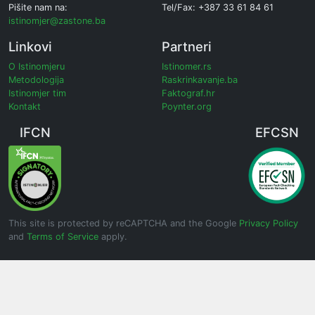
Pišite nam na:
Tel/Fax: +387 33 61 84 61
istinomjer@zastone.ba
Linkovi
Partneri
O Istinomjeru
Istinomer.rs
Metodologija
Raskrinkavanje.ba
Istinomjer tim
Faktograf.hr
Kontakt
Poynter.org
IFCN
EFCSN
This site is protected by reCAPTCHA and the Google
Privacy Policy
and
Terms of Service
apply.