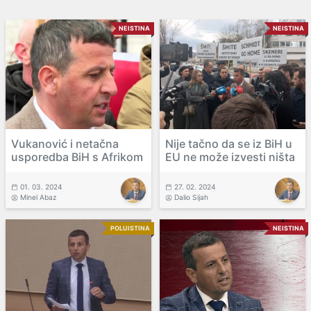
NEISTINA
NEISTINA
Vukanović i netačna
Nije tačno da se iz BiH u
usporedba BiH s Afrikom
EU ne može izvesti ništa
01. 03. 2024
27. 02. 2024
Minel Abaz
Dalio Sijah
POLUISTINA
NEISTINA