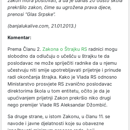
zakon mora poštovati, a da je danas 20 odsto škola
prekršilo zakon, čime su ugrožena prava djece,
prenosi “Glas Srpske”.
(banjalukalive.com, 21.01.2013.)
Komentar:
Prema Članu 2.
Zakona o Štrajku RS
radnici mogu
slobodno da odlučuju o učešću u štrajku te da
poslodavac ne može spriječiti radnike da u njemu
učestvuju niti smije upotrebljavati prijetnje i prinude
radi okončanja štrajka. Kako je Vlada RS odnosno
Ministarstvo prosvjete RS zvanično poslodavac
direktorima škola u tom entitetu, očito je da je
upućivanjem prijetnji Zakon prekršio niko drugi
nego premijer Vlade RS Aleksandar Džombić.
Sa druge strane, u istom Zakonu, u članu 11. se
navode i javne djelatnosti koje su obavezne