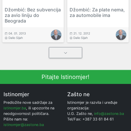
Džombić: Bez subvencija
Džombić: Za plate nema,
za avio liniju do
za automobile ima
Beograda
04. 01. 2013
21. 12. 2012
Dalio Sijah
Dalio Sijah
Pitajte Istinomjer!
Istinomjer
Zašto ne
Predložite nove sadržaje za
Istinomjer je razvila i uređuje
istinomjer.ba
, ili upozorite na
organizacija:
neodgovornost političara.
U.G. Zašto ne,
info@zastone.ba
Pišite nam na:
Tel/Fax: +387 33 61 84 61
istinomjer@zastone.ba