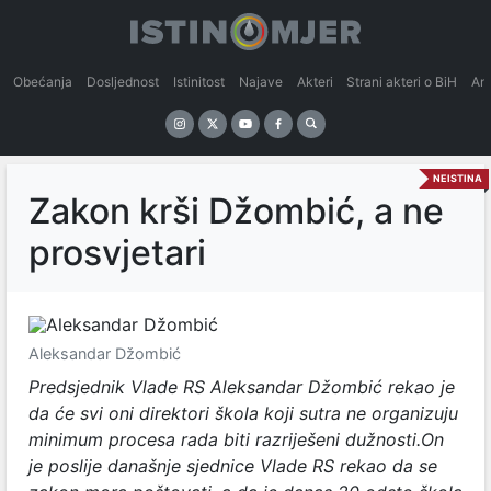
Obećanja
Dosljednost
Istinitost
Najave
Akteri
Strani akteri o BiH
An
NEISTINA
Zakon krši Džombić, a ne
prosvjetari
Aleksandar Džombić
Predsjednik Vlade RS Aleksandar Džombić rekao je
da će svi oni direktori škola koji sutra ne organizuju
minimum procesa rada biti razriješeni dužnosti.On
je poslije današnje sjednice Vlade RS rekao da se