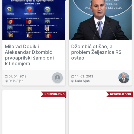
Milorad Dodik i
Džombić otišao, a
Aleksandar Džombić
problem Željeznica RS
prvoaprilski šampioni
ostao
Istinomjera
01. 04. 2013
14. 03. 2013
Dalio Sijah
Dalio Sijah
NEISPUNJENO
NEDOSLJEDNO