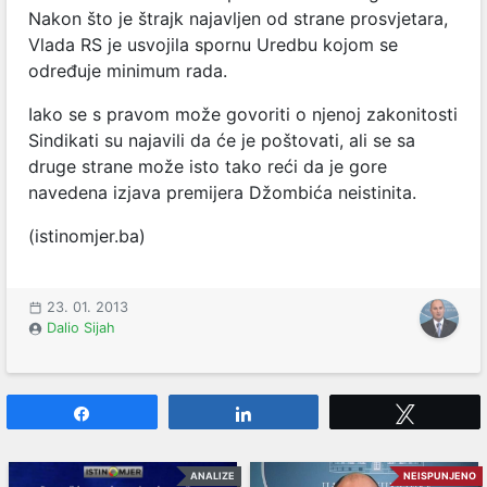
Nakon što je štrajk najavljen od strane prosvjetara,
Vlada RS je usvojila spornu Uredbu kojom se
određuje minimum rada.
Iako se s pravom može govoriti o njenoj zakonitosti
Sindikati su najavili da će je poštovati, ali se sa
druge strane može isto tako reći da je gore
navedena izjava premijera Džombića neistinita.
(istinomjer.ba)
23. 01. 2013
Dalio Sijah
Share
Share
Tweet
ANALIZE
NEISPUNJENO