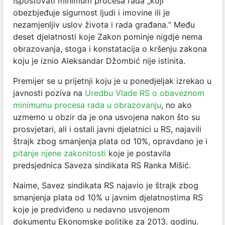
ispoštovati minimum procesa rada „koji
obezbjeđuje sigurnost ljudi i imovine ili je
nezamjenljiv uslov života i rada građana.“ Među
deset djelatnosti koje Zakon pominje nigdje nema
obrazovanja, stoga i konstatacija o kršenju zakona
koju je iznio Aleksandar Džombić nije istinita.
Premijer se u prijetnji koju je u ponedjeljak izrekao u
javnosti poziva na
Uredbu Vlade RS o obaveznom
minimumu procesa rada u obrazovanju
, no ako
uzmemo u obzir da je ona usvojena nakon što su
prosvjetari, ali i ostali javni djelatnici u RS, najavili
štrajk zbog smanjenja plata od 10%, opravdano je i
pitanje njene zakonitosti
koje je postavila
predsjednica Saveza sindikata RS Ranka Mišić.
Naime, Savez sindikata RS najavio je štrajk zbog
smanjenja plata od 10% u javnim djelatnostima RS
koje je predviđeno u nedavno usvojenom
dokumentu Ekonomske politike za 2013. godinu.