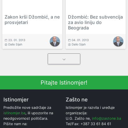
Zakon krši Džombić, a ne
Džombić: Bez subvencija
prosvjetari
za avio liniju do
Beograda
23. 01. 2013
04. 01. 2013
Dalio Sijah
Dalio Sijah
Pitajte Istinomjer!
Istinomjer
Zašto ne
Predložite nove sadržaje za
Istinomjer je razvila i uređuje
istinomjer.ba
, ili upozorite na
organizacija:
neodgovornost političara.
U.G. Zašto ne,
info@zastone.ba
Pišite nam na:
Tel/Fax: +387 33 61 84 61