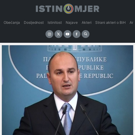
Obećanja
Dosljednost
Istinitost
Najave
Akteri
Strani akteri o BiH
An