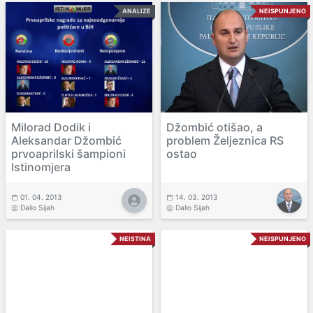
ANALIZE
NEISPUNJENO
Milorad Dodik i
Džombić otišao, a
Aleksandar Džombić
problem Željeznica RS
prvoaprilski šampioni
ostao
Istinomjera
01. 04. 2013
14. 03. 2013
Dalio Sijah
Dalio Sijah
NEISTINA
NEISPUNJENO