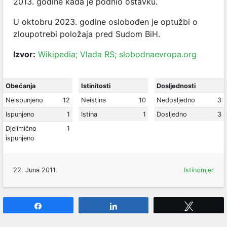
2013. godine kada je podnio ostavku.
U oktobru 2023. godine oslobođen je optužbi o
zloupotrebi položaja pred Sudom BiH.
Izvor:
Wikipedia;
Vlada RS;
slobodnaevropa.org
Obećanja
Istinitosti
Dosljednosti
Neispunjeno
12
Neistina
10
Nedosljedno
3
Ispunjeno
1
Istina
1
Dosljedno
3
Djelimično
1
ispunjeno
22. Juna 2011.
Istinomjer
Share
Share
Tweet