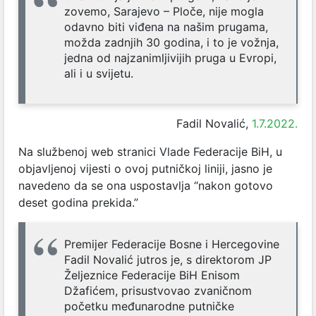
zovemo, Sarajevo – Ploče, nije mogla
odavno biti viđena na našim prugama,
možda zadnjih 30 godina, i to je vožnja,
jedna od najzanimljivijih pruga u Evropi,
ali i u svijetu.
Fadil Novalić,
1.7.2022.
Na službenoj web stranici Vlade Federacije BiH, u
objavljenoj vijesti o ovoj putničkoj liniji, jasno je
navedeno da se ona uspostavlja “nakon gotovo
deset godina prekida.”
Premijer Federacije Bosne i Hercegovine
Fadil Novalić jutros je, s direktorom JP
Željeznice Federacije BiH Enisom
Džafićem, prisustvovao zvaničnom
početku međunarodne putničke