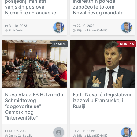
posljednji ministri
indirektnih poreza
vanjskih poslova
započeo je tokom
Njemačke i Francuske
Novalićevog mandata
31. 10. 2023
27. 10. 2023
Emir Velić
Biljana Livančić-Milić
ANALIZE
NEISTINA
Nova Vlada FBiH: Između
Fadil Novalić i legislativni
Schmidtovog
izazovi u Francuskoj i
“dogovorite se” i
Rusiji
Osmorkinog
“intervenišite”
14. 02. 2023
23. 11. 2022
Denis Čarkadžić
Biljana Livančić-Milić