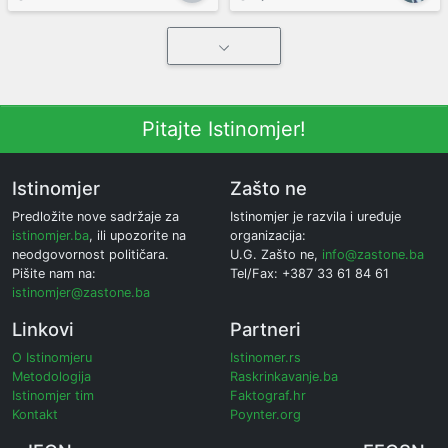
Pitajte Istinomjer!
Istinomjer
Zašto ne
Predložite nove sadržaje za
Istinomjer je razvila i uređuje
istinomjer.ba
, ili upozorite na
organizacija:
neodgovornost političara.
U.G. Zašto ne,
info@zastone.ba
Pišite nam na:
Tel/Fax: +387 33 61 84 61
istinomjer@zastone.ba
Linkovi
Partneri
O Istinomjeru
Istinomer.rs
Metodologija
Raskrinkavanje.ba
Istinomjer tim
Faktograf.hr
Kontakt
Poynter.org