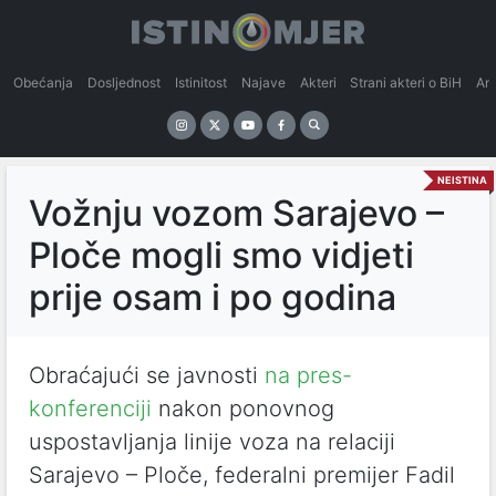
Obećanja
Dosljednost
Istinitost
Najave
Akteri
Strani akteri o BiH
An
NEISTINA
Vožnju vozom Sarajevo –
Ploče mogli smo vidjeti
prije osam i po godina
Obraćajući se javnosti
na pres-
konferenciji
nakon ponovnog
uspostavljanja linije voza na relaciji
Sarajevo – Ploče, federalni premijer Fadil