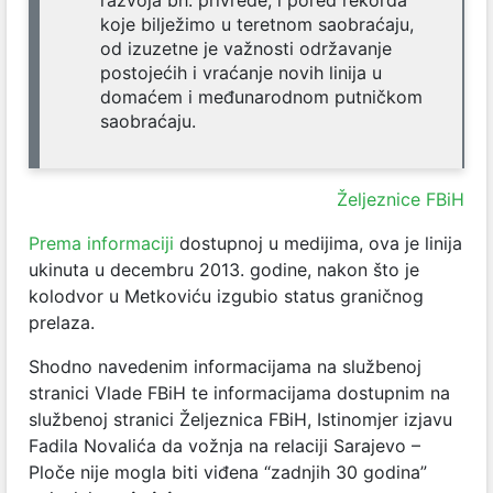
razvoja bh. privrede, i pored rekorda
koje bilježimo u teretnom saobraćaju,
od izuzetne je važnosti održavanje
postojećih i vraćanje novih linija u
domaćem i međunarodnom putničkom
saobraćaju.
Željeznice FBiH
Prema informaciji
dostupnoj u medijima, ova je linija
ukinuta u decembru 2013. godine, nakon što je
kolodvor u Metkoviću izgubio status graničnog
prelaza.
Shodno navedenim informacijama na službenoj
stranici Vlade FBiH te informacijama dostupnim na
službenoj stranici Željeznica FBiH, Istinomjer izjavu
Fadila Novalića da vožnja na relaciji Sarajevo –
Ploče nije mogla biti viđena “zadnjih 30 godina”