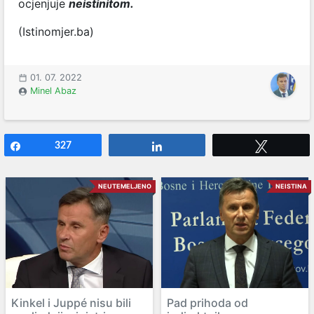
ocjenjuje
neistinitom.
(Istinomjer.ba)
01. 07. 2022
Minel Abaz
Share
327
Share
Tweet
NEUTEMELJENO
NEISTINA
Kinkel i Juppé nisu bili
Pad prihoda od