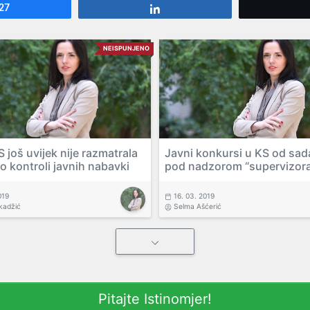
27
Share
NEISPUNJENO
 još uvijek nije razmatrala
Javni konkursi u KS od sada
o kontroli javnih nabavki
pod nadzorom “supervizor
019
16. 03. 2019
kadžić
Selma Ašćerić
Pitajte Istinomjer!