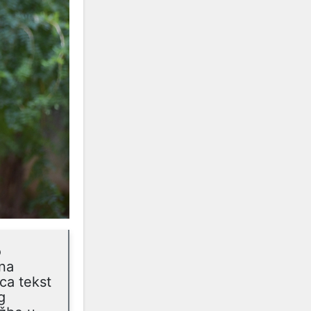
o
 na
ca tekst
g