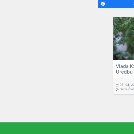
Share
Vlada KS
Uredbu 
03. 04. 2
Denis Čar