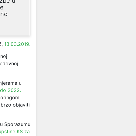
užbe u
je
mno
ć,
18.03.2019.
lnoj
redovnoj
mjerama u
 do 2022.
itoringom
brzo objaviti
i u Sporazumu
pštine KS za