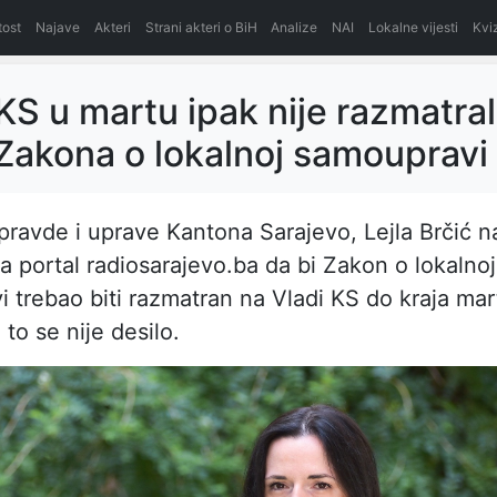
itost
Najave
Akteri
Strani akteri o BiH
Analize
NAI
Lokalne vijesti
Kvi
KS u martu ipak nije razmatra
Zakona o lokalnoj samoupravi
 pravde i uprave Kantona Sarajevo, Lejla Brčić na
za portal radiosarajevo.ba da bi Zakon o lokalnoj
 trebao biti razmatran na Vladi KS do kraja mar
to se nije desilo.