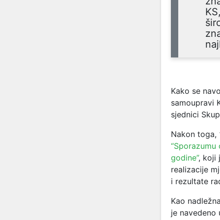
zna
KS,
šir
zna
naj
Kako se navo
samoupravi 
sjednici Skup
Nakon toga,
“Sporazumu o
godine”
, koj
realizacije m
i rezultate r
Kao nadležna
je navedeno 