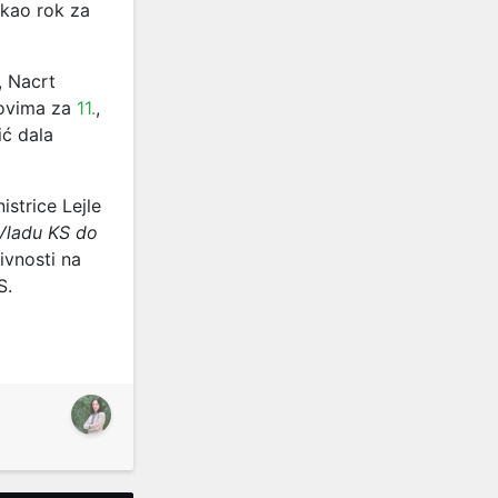
 kao rok za
, Nacrt
dovima za
11.
,
ić dala
istrice Lejle
Vladu KS do
tivnosti na
S.