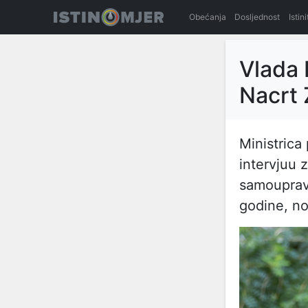
Obećanja
Dosljednost
Istin
Vlada 
Nacrt 
Ministrica
intervjuu 
samoupravi
godine, no 