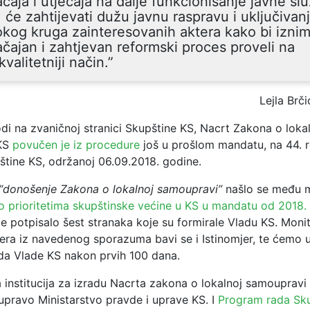
čaja i utjecaja na dalje funkcionisanje javne sl
 će zahtijevati dužu javnu raspravu i uključivan
okog kruga zainteresovanih aktera kako bi izni
čajan i zahtjevan reformski proces proveli na
kvalitetniji način.”
Lejla Brči
di na zvaničnoj stranici Skupštine KS, Nacrt Zakona o loka
KS
povučen je iz procedure
još u prošlom mandatu, na 44. 
štine KS, održanoj 06.09.2018. godine.
“donošenje Zakona o lokalnoj samoupravi”
našlo se među 
 prioritetima skupštinske većine u KS u mandatu od 2018.
i je potpisalo šest stranaka koje su formirale Vladu KS. Mon
jera iz navedenog sporazuma bavi se i Istinomjer, te ćemo u
ada Vlade KS nakon prvih 100 dana.
 institucija za izradu Nacrta zakona o lokalnoj samouprav
upravo Ministarstvo pravde i uprave KS. I
Program rada Sku