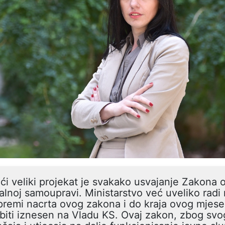
ći veliki projekat je svakako usvajanje Zakona 
alnoj samoupravi. Ministarstvo već uveliko radi
premi nacrta ovog zakona i do kraja ovog mjese
biti iznesen na Vladu KS. Ovaj zakon, zbog svo