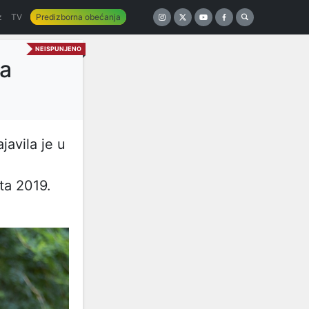
z
TV
Predizborna obećanja
NEISPUNJENO
la
javila je u
ta 2019.