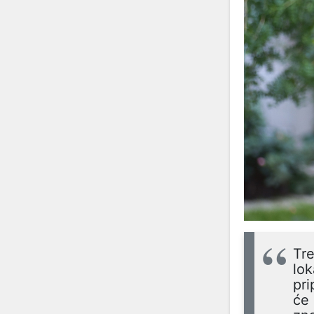
Tre
lok
pri
će 