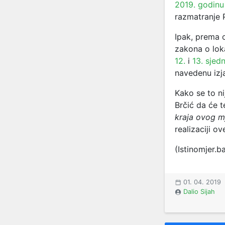
2019. godinu
razmatranje 
Ipak, prema 
zakona o lok
12.
i
13. sjed
navedenu izj
Kako se to ni
Brčić da će t
kraja ovog m
realizaciji o
(Istinomjer.b
01. 04. 2019
Dalio Sijah