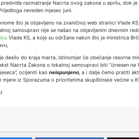
predviđa razmatranje Nacrta ovog zakona u aprilu, dok je
Prijedloga neveden mjesec juni.
onome što je objavljeno na zvaničnoj web stranici Vlade KS
alnoj samoupravi nije se našao na objavljenim dnevnim re
nicu
Vlade KS, a koje su održane nakon što je ministrica Brč
avu,
je desilo do kraja marta, Istinomjer će obećanje resorne min
ekst Nacrta Zakona o lokalnoj samoupravi biti “
iznesen na 
jeseca”,
ocijeniti kao
neispunjeno,
a i dalje ćemo pratiti ak
ve mjere iz Sporazuma o prioritetima skupštinske većine u K
a)