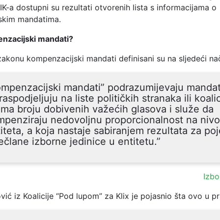
K-a dostupni su rezultati otvorenih lista s informacijama o
skim mandatima.
nzacijski mandati?
akonu kompenzacijski mandati definisani su na sljedeći nač
ompenzacijski mandati” podrazumijevaju mandat
raspodjeljuju na liste političkih stranaka ili koalic
ma broju dobivenih važećih glasova i služe da
penziraju nedovoljnu proporcionalnost na niv
iteta, a koja nastaje sabiranjem rezultata za po
ečlane izborne jedinice u entitetu.”
Izbo
ić iz Koalicije “Pod lupom” za Klix je pojasnio šta ovo u pr