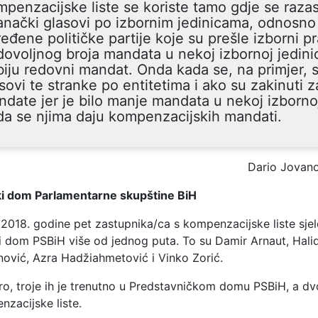
penzacijske liste se koriste tamo gdje se raza
anački glasovi po izbornim jedinicama, odnosno
eđene političke partije koje su prešle izborni p
ovoljnog broja mandata u nekoj izbornoj jedini
iju redovni mandat. Onda kada se, na primjer, 
sovi te stranke po entitetima i ako su zakinuti z
date jer je bilo manje mandata u nekoj izbornoj
a se njima daju kompenzacijskih mandati.
Dario Jovan
ki dom Parlamentarne skupštine BiH
2018. godine pet zastupnika/ca s kompenzacijske liste sjel
i dom PSBiH više od jednog puta. To su Damir Arnaut, Hali
ović, Azra Hadžiahmetović i Vinko Zorić.
o, troje ih je trenutno u Predstavničkom domu PSBiH, a dvo
zacijske liste.