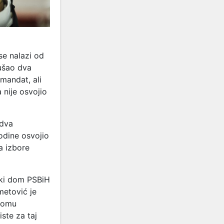
se nalazi od
ušao dva
 mandat, ali
 nije osvojio
 dva
odine osvojio
a izbore
čki dom PSBiH
metović je
domu
ste za taj