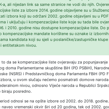
IK-a, ali nijedan link sa same stranice ne vodi do njih. Ovjere
jske liste za izbore 2014. godine objavljene su u Službeno
tati izbora koji su održani 2002. godine objavljeni su u PDF
a i uključuju i kompenzacijske liste koje su tada bile ovje
6. i 2010. godine nisu dostupne kompenzacijske liste. Do
o kompenzacijske mandate korištene su oznake iz izbornih 
stama kandidata koji su sjeli u poslaničke/zastupničke klupe
i entitetskom nivou.
 to da se kompenzacijske liste ovjeravaju za popunjavanje
og doma Parlamentarne skupštine BiH (PD PSBiH), Narodne
pske (NSRS) i Predstavničkog doma Parlamenta FBiH (PD 
izbora, u ovom slučaju nećemo posmatrati domove naroda
ederalnom nivou, odnosno Vijeće naroda u Republici Srpsko
e biraju posredno.
eriod odnosi se na opšte izbore od 2002. do 2018. godine. 
ć naveo vremenski okvir širi od 20 godina, tek od 2002. go