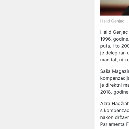
Halid Genjac
Halid Genjac
1996. godine
puta, i to 20
je delegiran 
mandat, ni ko
Saša Magazin
kompenzacijs
je direktni m
2018. godine
Azra Hadžiah
s kompenzaci
nakon državn
Parlamenta F