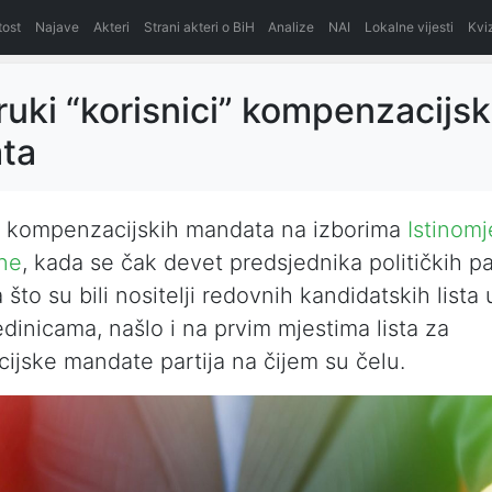
itost
Najave
Akteri
Strani akteri o BiH
Analize
NAI
Lokalne vijesti
Kvi
ruki “korisnici” kompenzacijsk
ta
i kompenzacijskih mandata na izborima
Istinomj
ne
, kada se čak devet predsjednika političkih par
što su bili nositelji redovnih kandidatskih lista
edinicama, našlo i na prvim mjestima lista za
jske mandate partija na čijem su čelu.