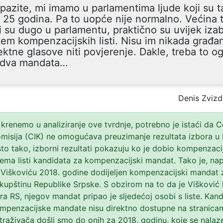
pazite, mi imamo u parlamentima ljude koji su 
 25 godina. Pa to uopće nije normalno. Većina ti
i su dugo u parlamentu, praktično su uvijek izab
em kompenzacijskih listi. Nisu im nikada građan
ektne glasove niti povjerenje. Dakle, treba to og
 dva mandata…
Denis Zvizd
 krenemo u analiziranje ove tvrdnje, potrebno je istaći da C
misija (CIK) ne omogućava preuzimanje rezultata izbora u 
sto tako, izborni rezultati pokazuju ko je dobio kompenzaci
ma listi kandidata za kompenzacijski mandat. Tako je, nap
Viškoviću 2018. godine dodijeljen kompenzacijski mandat 
kupštinu Republike Srpske. S obzirom na to da je Višković
ra RS, njegov mandat pripao je sljedećoj osobi s liste. Kan
ompenzacijske mandate nisu direktno dostupne na stranica
raživača došli smo do onih za 2018. godinu, koje se nalaz