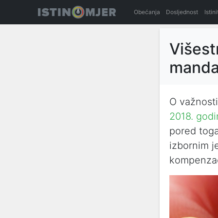
Obećanja
Dosljednost
Istin
Višest
manda
O važnost
2018. godi
pored toga 
izbornim j
kompenzaci