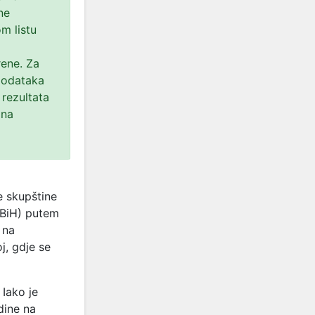
ne
m listu
rene. Za
 podataka
rezultata
 na
 skupštine
FBiH) putem
 na
j, gdje se
Iako je
dine na