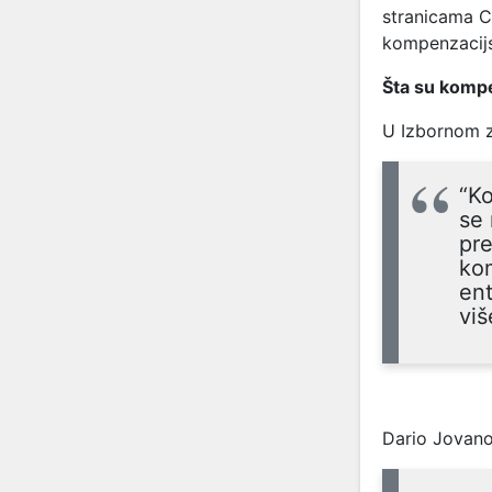
stranicama CI
kompenzacij
Šta su kompe
U Izbornom z
“K
se 
pre
kom
ent
viš
Dario Jovanov