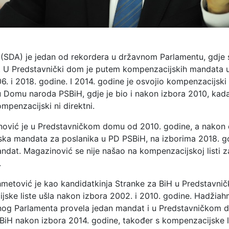
 (SDA) je jedan od rekordera u državnom Parlamentu, gdje 
. U Predstavnički dom je putem kompenzacijskih mandata 
06. i 2018. godine. I 2014. godine je osvojio kompenzacijski
u Domu naroda PSBiH, gdje je bio i nakon izbora 2010, kada
mpenzacijski ni direktni.
ović je u Predstavničkom domu od 2010. godine, a nakon
ka mandata za poslanika u PD PSBiH, na izborima 2018. g
andat. Magazinović se nije našao na kompenzacijskoj listi z
.
metović je kao kandidatkinja Stranke za BiH u Predstavni
jske liste ušla nakon izbora 2002. i 2010. godine. Hadžiah
og Parlamenta provela jedan mandat i u Predstavničkom 
BiH nakon izbora 2014. godine, također s kompenzacijske li