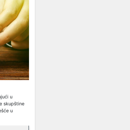
jući u
e skupštine
ešće u