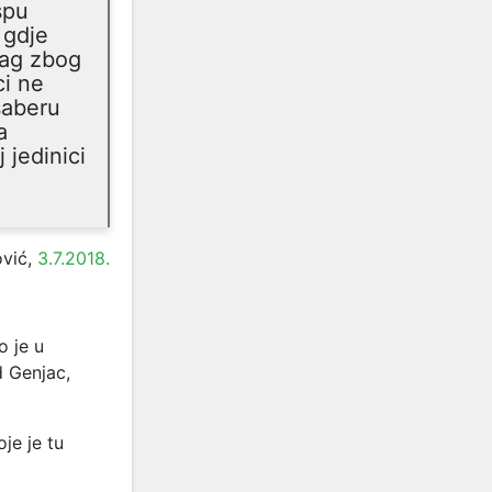
spu
 gdje
rag zbog
ci ne
saberu
a
 jedinici
ović,
3.7.2018.
o je u
d Genjac,
je je tu