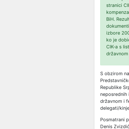
stranici C
kompenzaci
BiH. Rezul
dokumentim
izbore 200
ko je dobi
CIK-a s li
državnom 
S obzirom na
Predstavničk
Republike Sr
neposrednih 
državnom i f
delegati/kinj
Posmatrani p
Denis Zvizdi