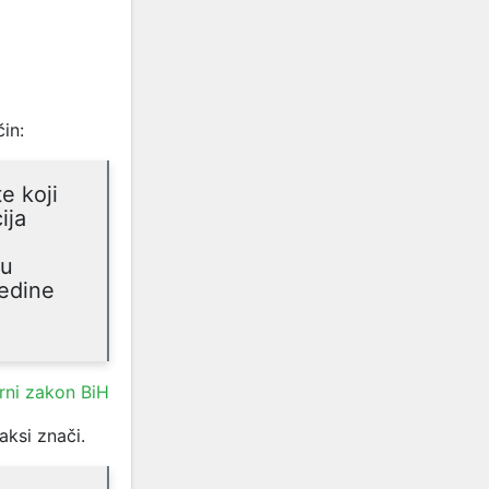
in:
e koji
ija
ou
jedine
rni zakon BiH
aksi znači.