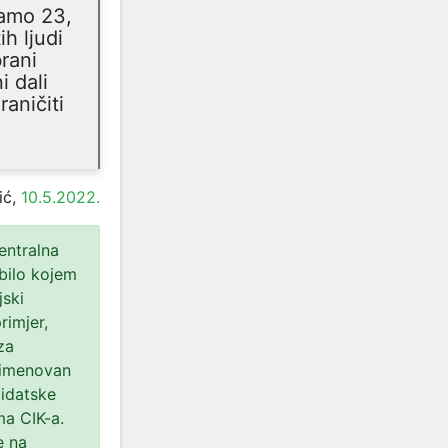
tamo 23,
h ljudi
rani
i dali
raničiti
ić,
10.5.2022.
entralna
bilo kojem
jski
rimjer,
za
 imenovan
didatske
ma CIK-a.
e na