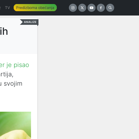
z
TV
Predizborna obećanja
ANALIZE
ih
er je pisao
tija,
 u svojim