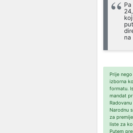
Pa 
24,
koj
put
dir
na
Prije nego
izborna ko
formatu. I
mandat pre
Radovanu 
Narodnu s
za premije
liste za k
Putem pret