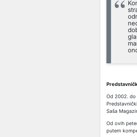
Kom
str
odr
ned
dob
gla
man
ond
Predstavnič
Od 2002. do 
Predstavničk
Saša Magazin
Od ovih peter
putem kompen