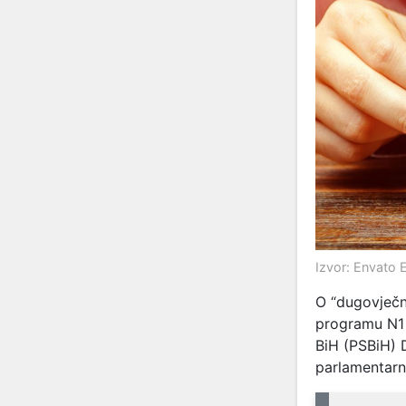
Izvor: Envato 
O “dugovječn
programu N1 
BiH (PSBiH) D
parlamentarn