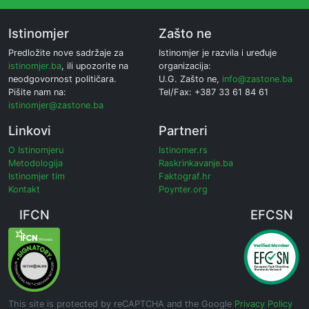
Istinomjer
Zašto ne
Predložite nove sadržaje za
Istinomjer je razvila i uređuje
istinomjer.ba
, ili upozorite na
organizacija:
neodgovornost političara.
U.G. Zašto ne,
info@zastone.ba
Pišite nam na:
Tel/Fax: +387 33 61 84 61
istinomjer@zastone.ba
Linkovi
Partneri
O Istinomjeru
Istinomer.rs
Metodologija
Raskrinkavanje.ba
Istinomjer tim
Faktograf.hr
Kontakt
Poynter.org
IFCN
EFCSN
This site is protected by reCAPTCHA and the Google
Privacy Policy