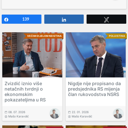
Share
139
Share
Tweet
VEĆIM DIJELOM NEISTINA
POLUISTINA
Zvizdić iznio više
Nigdje nije propisano da
netačnih tvrdnji o
predsjednika RS mijenja
ekonomskim
član rukovodstva NSRS
pokazateljima u RS
08. 07. 2026
22. 01. 2026
Mašo Karavdić
Mašo Karavdić