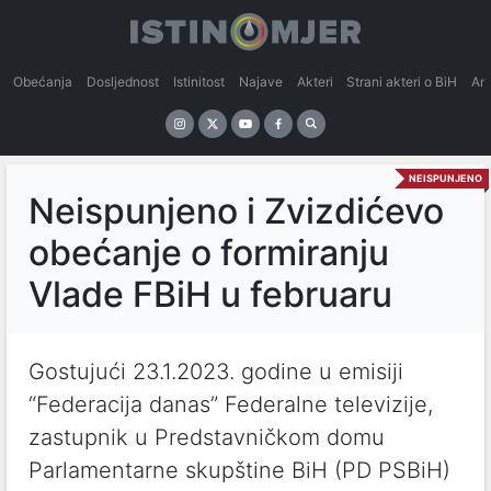
Obećanja
Dosljednost
Istinitost
Najave
Akteri
Strani akteri o BiH
An
NEISPUNJENO
Neispunjeno i Zvizdićevo
obećanje o formiranju
Vlade FBiH u februaru
Gostujući 23.1.2023. godine u emisiji
“Federacija danas” Federalne televizije,
zastupnik u Predstavničkom domu
Parlamentarne skupštine BiH (PD PSBiH)