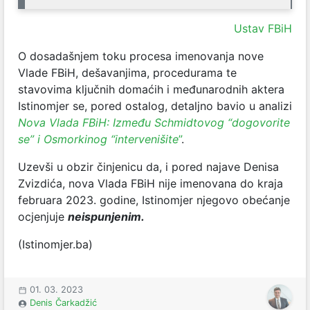
Ustav FBiH
O dosadašnjem toku procesa imenovanja nove
Vlade FBiH, dešavanjima, procedurama te
stavovima ključnih domaćih i međunarodnih aktera
Istinomjer se, pored ostalog, detaljno bavio u analizi
Nova Vlada FBiH: Između Schmidtovog “dogovorite
se” i Osmorkinog “intervenišite
”
.
Uzevši u obzir činjenicu da, i pored najave Denisa
Zvizdića, nova Vlada FBiH nije imenovana do kraja
februara 2023. godine, Istinomjer njegovo obećanje
ocjenjuje
neispunjenim.
(Istinomjer.ba)
01. 03. 2023
Denis Čarkadžić