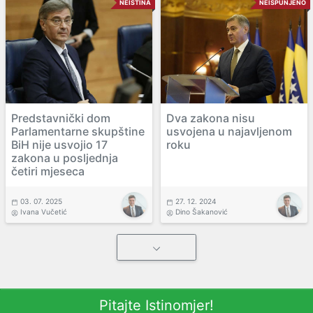
NEISTINA
NEISPUNJENO
Predstavnički dom
Dva zakona nisu
Parlamentarne skupštine
usvojena u najavljenom
BiH nije usvojio 17
roku
zakona u posljednja
četiri mjeseca
03. 07. 2025
27. 12. 2024
Ivana Vučetić
Dino Šakanović
Pitajte Istinomjer!