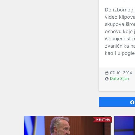
Do izbornog d
video klipova
skupova širom
osnovu koje 
ispunjenost p
zvaničnika na
kao i u pogle
07. 10. 2014
Dalio Sijah
NEISTINA