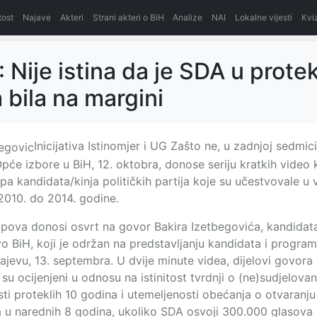
itost
Najave
Akteri
Strani akteri o BiH
Analize
NAI
Lokalne vijesti
Kvi
 Nije istina da je SDA u protek
 bila na margini
Inicijativa Istinomjer i UG Zašto ne, u zadnjoj sedmi
će izbore u BiH, 12. oktobra, donose seriju kratkih video 
pa kandidata/kinja političkih partija koje su učestvovale u v
010. do 2014. godine.
klipova donosi osvrt na govor Bakira Izetbegovića, kandida
o BiH, koji je održan na predstavljanju kandidata i progra
ajevu, 13. septembra. U dvije minute videa, dijelovi govora
su ocijenjeni u odnosu na istinitost tvrdnji o (ne)sudjelova
sti proteklih 10 godina i utemeljenosti obećanja o otvaranj
a u narednih 8 godina, ukoliko SDA osvoji 300.000 glasova 