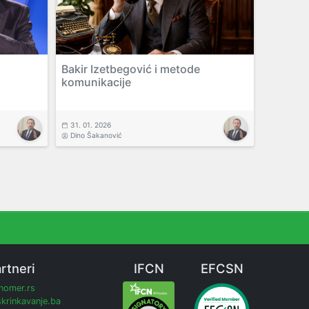
Bakir Izetbegović i metode
komunikacije
31. 01. 2026
Dino Šakanović
rtneri
IFCN
EFCSN
inomer.rs
krinkavanje.ba