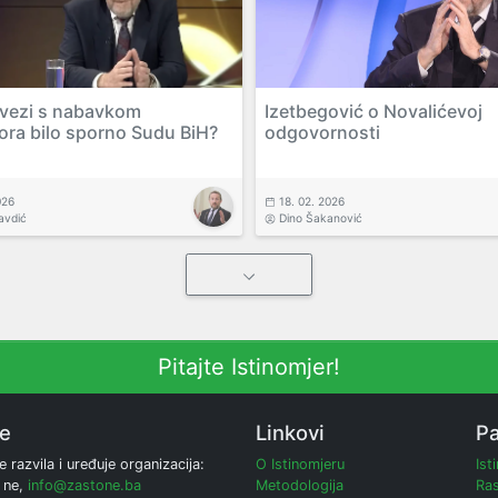
u vezi s nabavkom
Izetbegović o Novalićevoj
tora bilo sporno Sudu BiH?
odgovornosti
026
18. 02. 2026
avdić
Dino Šakanović
Pitajte Istinomjer!
ne
Linkovi
Pa
e razvila i uređuje organizacija:
O Istinomjeru
Ist
 ne,
info@zastone.ba
Metodologija
Ras