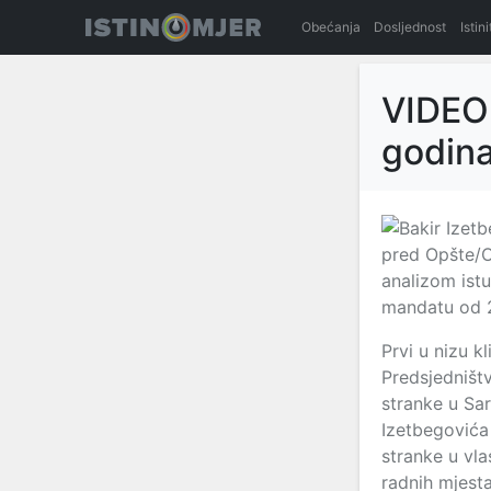
Obećanja
Dosljednost
Istin
VIDEO:
godina
pred Opšte/Op
analizom istu
mandatu od 2
Prvi u nizu 
Predsjedništv
stranke u Sar
Izetbegovića 
stranke u vla
radnih mjest