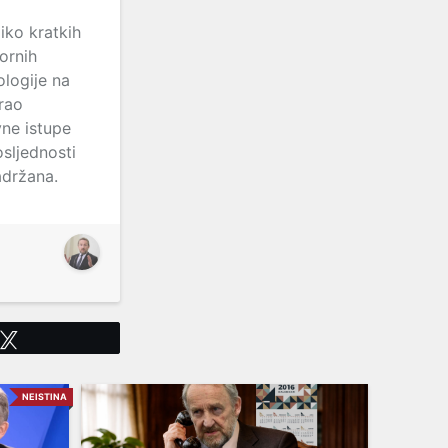
iko kratkih
ornih
ologije na
rao
vne istupe
osljednosti
adržana.
Tweet
NEISTINA