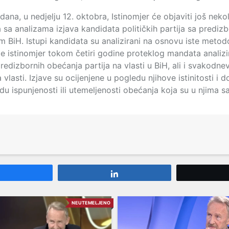
ana, u nedjelju 12. oktobra, Istinomjer će objaviti još nekol
 sa analizama izjava kandidata političkih partija sa predizb
 BiH. Istupi kandidata su analizirani na osnovu iste metod
je istinomjer tokom četiri godine proteklog mandata analizi
redizbornih obećanja partija na vlasti u BiH, ali i svakodne
 vlasti. Izjave su ocijenjene u pogledu njihove istinitosti i d
du ispunjenosti ili utemeljenosti obećanja koja su u njima s
Share
Share
NEUTEMELJENO