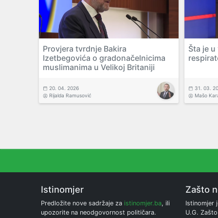
Provjera tvrdnje Bakira
Šta je 
Izetbegovića o gradonačelnicima
respira
muslimanima u Velikoj Britaniji
20. 04. 2026
31. 03. 2
Rijalda Ramusović
Mašo Kar
Istinomjer
Zašto 
Predložite nove sadržaje za
istinomjer.ba
, ili
Istinomjer j
upozorite na neodgovornost političara.
U.G. Zašto