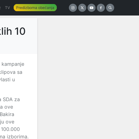
z
TV
Predizborna obećanja
lih 10
ci kampanje
klipova sa
lasti u
ta SDA za
ma ove
 Bakira
nju ove
u 100.000
na izborima.