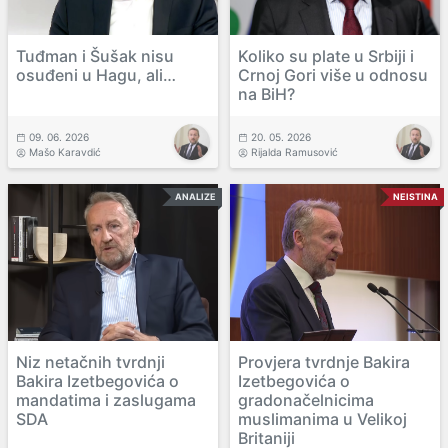
Tuđman i Šušak nisu
Koliko su plate u Srbiji i
osuđeni u Hagu, ali…
Crnoj Gori više u odnosu
na BiH?
09. 06. 2026
20. 05. 2026
Mašo Karavdić
Rijalda Ramusović
ANALIZE
NEISTINA
Niz netačnih tvrdnji
Provjera tvrdnje Bakira
Bakira Izetbegovića o
Izetbegovića o
mandatima i zaslugama
gradonačelnicima
SDA
muslimanima u Velikoj
Britaniji