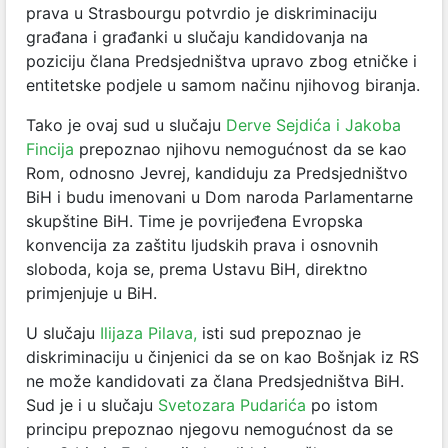
prava u Strasbourgu potvrdio je diskriminaciju
građana i građanki u slučaju kandidovanja na
poziciju člana Predsjedništva upravo zbog etničke i
entitetske podjele u samom načinu njihovog biranja.
Tako je ovaj sud u slučaju
Derve Sejdića i Jakoba
Fincija
prepoznao njihovu nemogućnost da se kao
Rom, odnosno Jevrej, kandiduju za Predsjedništvo
BiH i budu imenovani u Dom naroda Parlamentarne
skupštine BiH. Time je povrijeđena Evropska
konvencija za zaštitu ljudskih prava i osnovnih
sloboda, koja se, prema Ustavu BiH, direktno
primjenjuje u BiH.
U slučaju
Ilijaza Pilava,
isti sud prepoznao je
diskriminaciju u činjenici da se on kao Bošnjak iz RS
ne može kandidovati za člana Predsjedništva BiH.
Sud je i u slučaju
Svetozara Pudarića
po istom
principu prepoznao njegovu nemogućnost da se