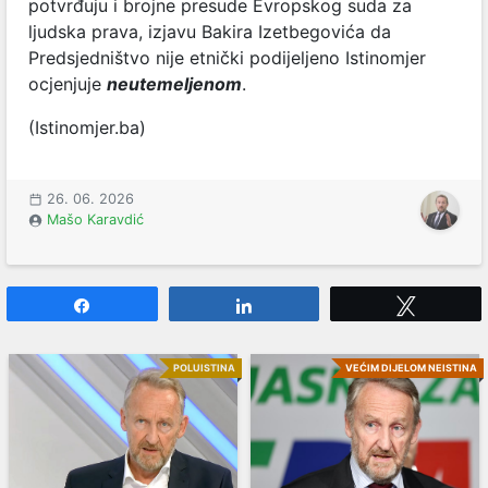
potvrđuju i brojne presude Evropskog suda za
ljudska prava, izjavu Bakira Izetbegovića da
Predsjedništvo nije etnički podijeljeno Istinomjer
ocjenjuje
neutemeljenom
.
(Istinomjer.ba)
26. 06. 2026
Mašo Karavdić
Share
Share
Tweet
POLUISTINA
VEĆIM DIJELOM NEISTINA