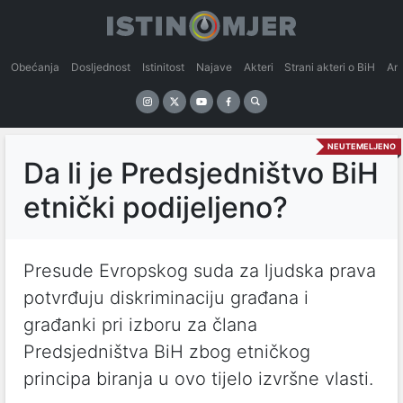
Obećanja
Dosljednost
Istinitost
Najave
Akteri
Strani akteri o BiH
An
NEUTEMELJENO
Da li je Predsjedništvo BiH
etnički podijeljeno?
Presude Evropskog suda za ljudska prava
potvrđuju diskriminaciju građana i
građanki pri izboru za člana
Predsjedništva BiH zbog etničkog
principa biranja u ovo tijelo izvršne vlasti.