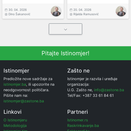
30. 04. 2026
20. 04. 2026
Dino Šakanović
Rijalda Ramusović
Pitajte Istinomjer!
Istinomjer
Zašto ne
Predložite nove sadržaje za
Istinomjer je razvila i uređuje
istinomjer.ba
, ili upozorite na
organizacija:
neodgovornost političara.
U.G. Zašto ne,
info@zastone.ba
Pišite nam na:
Tel/Fax: +387 33 61 84 61
istinomjer@zastone.ba
Linkovi
Partneri
O Istinomjeru
Istinomer.rs
Metodologija
Raskrinkavanje.ba