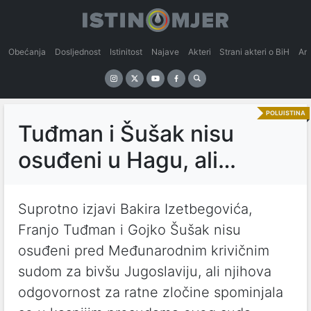
Obećanja
Dosljednost
Istinitost
Najave
Akteri
Strani akteri o BiH
An
POLUISTINA
Tuđman i Šušak nisu
osuđeni u Hagu, ali…
Suprotno izjavi Bakira Izetbegovića,
Franjo Tuđman i Gojko Šušak nisu
osuđeni pred Međunarodnim krivičnim
sudom za bivšu Jugoslaviju, ali njihova
odgovornost za ratne zločine spominjala