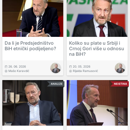
Da li je Predsjedništvo
Koliko su plate u Srbiji i
BiH etnički podijeljeno?
Crnoj Gori više u odnosu
na BiH?
26. 06. 2026
20. 05. 2026
Mašo Karavdić
Rijalda Ramusović
ANALIZE
NEISTINA