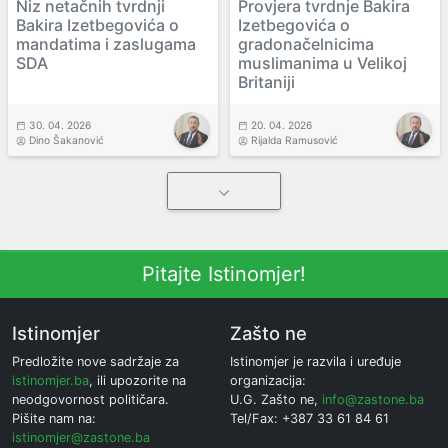
Niz netačnih tvrdnji
Provjera tvrdnje Bakira
Bakira Izetbegovića o
Izetbegovića o
mandatima i zaslugama
gradonačelnicima
SDA
muslimanima u Velikoj
Britaniji
30. 04. 2026
20. 04. 2026
Dino Šakanović
Rijalda Ramusović
Pitajte Istinomjer!
Istinomjer
Zašto ne
Predložite nove sadržaje za
Istinomjer je razvila i uređuje
istinomjer.ba
, ili upozorite na
organizacija:
neodgovornost političara.
U.G. Zašto ne,
info@zastone.ba
Pišite nam na:
Tel/Fax: +387 33 61 84 61
istinomjer@zastone.ba