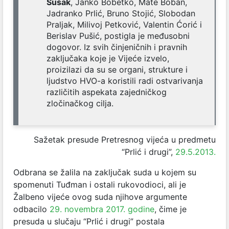
Šušak
, Janko Bobetko, Mate Boban,
Jadranko Prlić, Bruno Stojić, Slobodan
Praljak, Milivoj Petković, Valentin Ćorić i
Berislav Pušić, postigla je međusobni
dogovor. Iz svih činjeničnih i pravnih
zaključaka koje je Vijeće izvelo,
proizilazi da su se organi, strukture i
ljudstvo HVO-a koristili radi ostvarivanja
različitih aspekata zajedničkog
zločinačkog cilja.
Sažetak presude Pretresnog vijeća u predmetu
“Prlić i drugi”,
29.5.2013.
Odbrana se žalila na zaključak suda u kojem su
spomenuti Tuđman i ostali rukovodioci, ali je
Žalbeno vijeće ovog suda njihove argumente
odbacilo
29. novembra 2017. godine
, čime je
presuda u slučaju “Prlić i drugi” postala