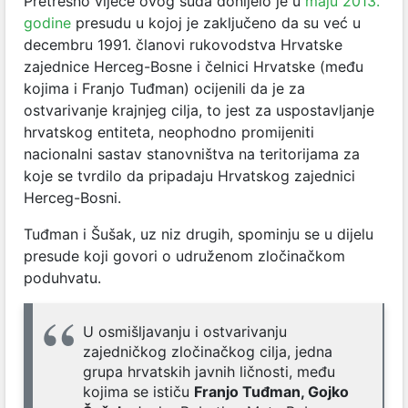
Pretresno vijeće ovog suda donijelo je u
maju 2013.
godine
presudu u kojoj je zaključeno da su već u
decembru 1991. članovi rukovodstva Hrvatske
zajednice Herceg-Bosne i čelnici Hrvatske (među
kojima i Franjo Tuđman) ocijenili da je za
ostvarivanje krajnjeg cilja, to jest za uspostavljanje
hrvatskog entiteta, neophodno promijeniti
nacionalni sastav stanovništva na teritorijama za
koje se tvrdilo da pripadaju Hrvatskog zajednici
Herceg-Bosni.
Tuđman i Šušak, uz niz drugih, spominju se u dijelu
presude koji govori o udruženom zločinačkom
poduhvatu.
U osmišljavanju i ostvarivanju
zajedničkog zločinačkog cilja, jedna
grupa hrvatskih javnih ličnosti, među
kojima se ističu
Franjo Tuđman, Gojko