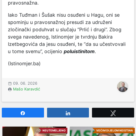
pravosnažna.
Iako Tuđman i Šušak nisu osuđeni u Hagu, oni se
spominju u pravosnažnoj presudi za udruženi
zločinački poduhvat u slučaju “Prlić i drugi”. Zbog
svega navedenog, Istinomjer je tvrdnju Bakira
Izetbegovića da jesu osuđeni, te “da su učestvovali
u tome svemu”, ocijenio
poluistinitom
.
(Istinomjer.ba)
09. 06. 2026
Mašo Karavdić
Share
Share
Tweet
NEUTEMELJENO
VEĆIM DIJELOM NEISTINA