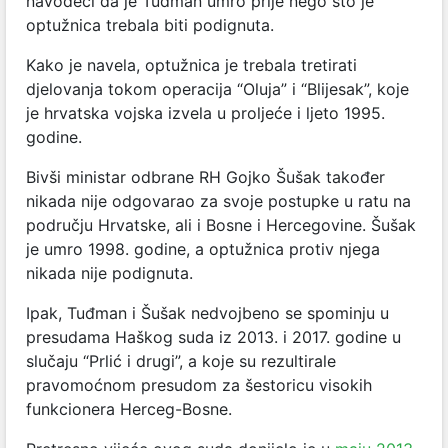
navodeći da je Tuđman umro prije nego što je
optužnica trebala biti podignuta.
Kako je navela, optužnica je trebala tretirati
djelovanja tokom operacija “Oluja” i “Blijesak”, koje
je hrvatska vojska izvela u proljeće i ljeto 1995.
godine.
Bivši ministar odbrane RH Gojko Šušak također
nikada nije odgovarao za svoje postupke u ratu na
području Hrvatske, ali i Bosne i Hercegovine. Šušak
je umro 1998. godine, a optužnica protiv njega
nikada nije podignuta.
Ipak, Tuđman i Šušak nedvojbeno se spominju u
presudama Haškog suda iz 2013. i 2017. godine u
slučaju “Prlić i drugi”, a koje su rezultirale
pravomoćnom presudom za šestoricu visokih
funkcionera Herceg-Bosne.