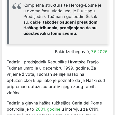
Kompletna struktura te Herceg-Bosne je
u ovome času vladajuća, je l’, u Hagu.
Predsjednik Tuđman i gospodin Šušak
su, dakle,
također osuđeni presudom
Haškog tribunala
,
procijenjeno da su
učestvovali u tome svemu
.
Bakir Izetbegović,
7.6.2026.
Tadašnji predsjednik Republike Hrvatske Franjo
Tuđman umro je u decembru 1999. godine. Za
vrijeme života, Tuđman se nije našao na
optuženičkoj klupi iako je poznato da je Haški sud
pripremao optužnicu protiv njega zbog ratnih
zločina.
Tadašnja glavna haška tužiteljica Carla del Ponte
potvrdila je to
2001. godine
u intervjuu za CNN,