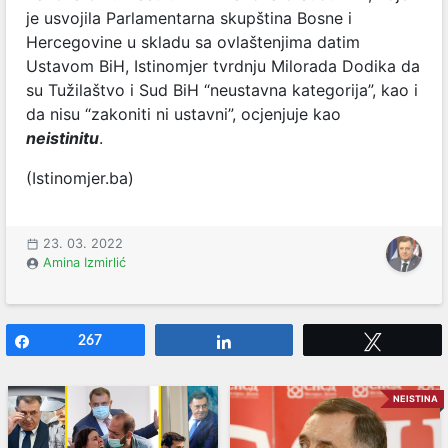
je usvojila Parlamentarna skupština Bosne i
Hercegovine u skladu sa ovlaštenjima datim
Ustavom BiH, Istinomjer tvrdnju Milorada Dodika da
su Tužilaštvo i Sud BiH “neustavna kategorija”, kao i
da nisu “zakoniti ni ustavni”, ocjenjuje kao
neistinitu
.
(Istinomjer.ba)
23. 03. 2022
Amina Izmirlić
Share
267
Share
Tweet
NEISTINA