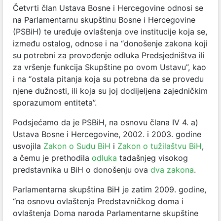
Četvrti član Ustava Bosne i Hercegovine odnosi se
na Parlamentarnu skupštinu Bosne i Hercegovine
(PSBiH) te uređuje ovlaštenja ove institucije koja se,
između ostalog, odnose i na “donošenje zakona koji
su potrebni za provođenje odluka Predsjedništva ili
za vršenje funkcija Skupštine po ovom Ustavu”, kao
i na “ostala pitanja koja su potrebna da se provedu
njene dužnosti, ili koja su joj dodijeljena zajedničkim
sporazumom entiteta”.
Podsjećamo da je PSBiH, na osnovu člana IV 4. a)
Ustava Bosne i Hercegovine, 2002. i 2003. godine
usvojila
Zakon o Sudu BiH
i
Zakon o tužilaštvu BiH
,
a čemu je prethodila
odluka
tadašnjeg visokog
predstavnika u BiH o donošenju ova
dva zakona
.
Parlamentarna skupština BiH je zatim 2009. godine,
“na osnovu ovlaštenja Predstavničkog doma i
ovlaštenja Doma naroda Parlamentarne skupštine