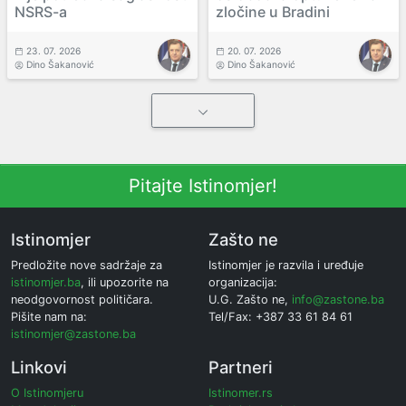
NSRS-a
zločine u Bradini
23. 07. 2026
20. 07. 2026
Dino Šakanović
Dino Šakanović
Pitajte Istinomjer!
Istinomjer
Zašto ne
Predložite nove sadržaje za
Istinomjer je razvila i uređuje
istinomjer.ba
, ili upozorite na
organizacija:
neodgovornost političara.
U.G. Zašto ne,
info@zastone.ba
Pišite nam na:
Tel/Fax: +387 33 61 84 61
istinomjer@zastone.ba
Linkovi
Partneri
O Istinomjeru
Istinomer.rs