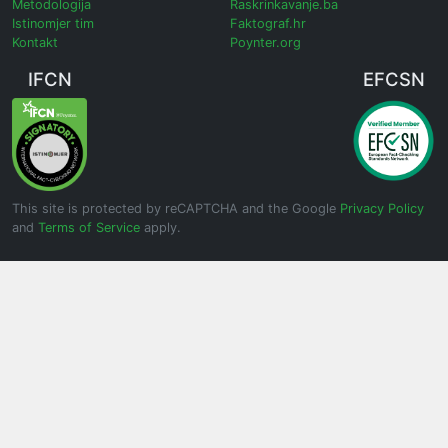
Metodologija
Raskrinkavanje.ba
Istinomjer tim
Faktograf.hr
Kontakt
Poynter.org
IFCN
EFCSN
This site is protected by reCAPTCHA and the Google
Privacy Policy
and
Terms of Service
apply.