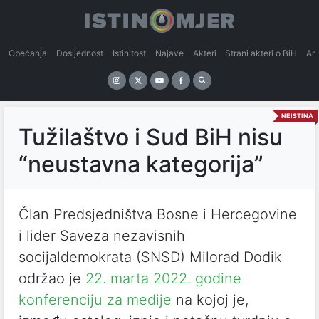
Obećanja
Dosljednost
Istinitost
Najave
Akteri
Strani akteri o BiH
An
NEISTINA
Tužilaštvo i Sud BiH nisu
“neustavna kategorija”
Član Predsjedništva Bosne i Hercegovine
i lider Saveza nezavisnih
socijaldemokrata (SNSD) Milorad Dodik
održao je
22. marta 2022. godine
konferenciju za medije
na kojoj je,