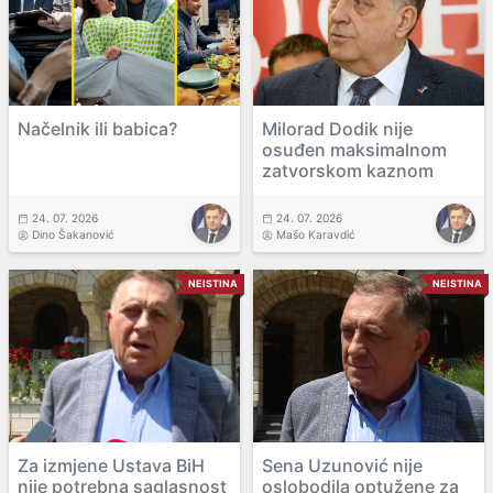
Načelnik ili babica?
Milorad Dodik nije
osuđen maksimalnom
zatvorskom kaznom
24. 07. 2026
24. 07. 2026
Dino Šakanović
Mašo Karavdić
NEISTINA
NEISTINA
Za izmjene Ustava BiH
Sena Uzunović nije
nije potrebna saglasnost
oslobodila optužene za